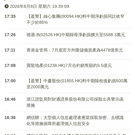
2026年8月8日 星期六 19:39:09
17:35
【盈警】綠心集團(00094.HK)料中期淨虧損同比收窄
不少於85%
17:26
德適-B(02526.HK)中期歸母淨虧損擴大至5588.3萬元
17:11
香港金管局：7月底官方外匯儲備資產為4478億美元
17:08
寶龍地產(01238.HK)7月合約銷售額約5.5億元
17:00
【盈警】中慶股份(01855.HK)料中期除稅後虧損500萬
至2000萬元
16:46
浙江證監局對財通證券股份有限公司採取出具警示函
措施
16:36
網信辦：大型個人信息處理者應當採取加密、去標識
化等措施保障所處理個人信息安全