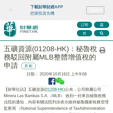
財華智庫網
FINTV
FINMETA
財華證券
媒體矩陣
下載財華財經APP
×
下載APP
智庫沙龍
聯絡我們
把握投資先機
訂閱
简
五礦資源(01208-HK)：秘魯稅
務駁回附屬MLB整體增值稅的
申請
原創
日期：
2020年10月16日 上午9:08
【財華社訊】五礦資源(
01208-HK
)公布，公司附屬公司
Minera Las Bambas S.A.（MLB） 收到一封來自秘魯稅務
法院的通知，內容有關法院判決表示維持秘魯國家稅務管理
監察局 （National Superintendence of TaxAdministration