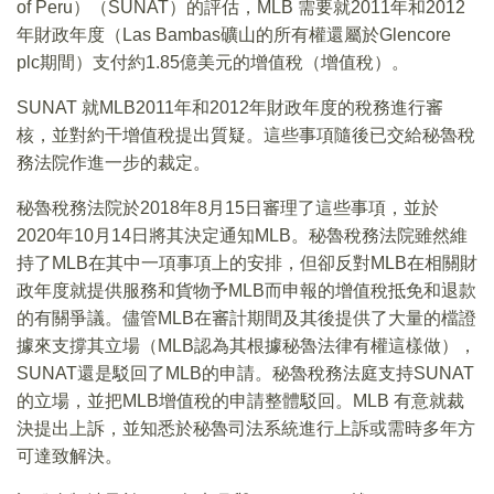
of Peru）（SUNAT）的評估，MLB 需要就2011年和2012
年財政年度（Las Bambas礦山的所有權還屬於Glencore
plc期間）支付約1.85億美元的增值稅（增值稅）。
SUNAT 就MLB2011年和2012年財政年度的稅務進行審
核，並對約干增值稅提出質疑。這些事項隨後已交給秘魯稅
務法院作進一步的裁定。
秘魯稅務法院於2018年8月15日審理了這些事項，並於
2020年10月14日將其決定通知MLB。秘魯稅務法院雖然維
持了MLB在其中一項事項上的安排，但卻反對MLB在相關財
政年度就提供服務和貨物予MLB而申報的增值稅抵免和退款
的有關爭議。儘管MLB在審計期間及其後提供了大量的檔證
據來支撐其立場（MLB認為其根據秘魯法律有權這樣做），
SUNAT還是駁回了MLB的申請。秘魯稅務法庭支持SUNAT
的立場，並把MLB增值稅的申請整體駁回。MLB 有意就裁
決提出上訴，並知悉於秘魯司法系統進行上訴或需時多年方
可達致解決。