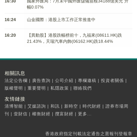
16:30
國家外匯局：7月末中國外匯儲備規模34188億美元 升
幅0.07%
16:24
山金國際：港股上市工作正常推進中
16:20
【異動股】港股跌幅榜前十，九福來(08611.HK)跌
21.43%，天瑞汽車内飾(06162.HK)跌18.44%
相關訊息
法定公告欄
|
廣告查詢
|
公司介紹
|
專欄邀稿
|
投資者關係
|
版權聲明
|
重要聲明
|
私隱政策
|
聯絡我們
友情鏈接
清博智能
|
艾媒諮詢
|
和訊
|
新時空
|
時代財經
|
證券市場周
刊
|
壹財信
|
權衡財經
|
攬富財經
|
更多...
香港政府指定刊載法定通告之憲報刊登報章