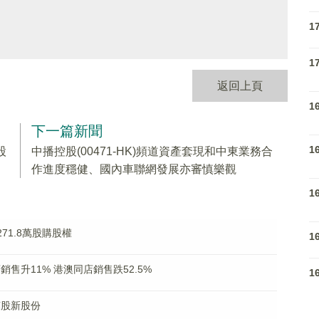
1
1
返回上頁
1
下一篇新聞
1
股
中播控股(00471-HK)頻道資產套現和中東業務合
作進度穩健、國內車聯網發展亦審慎樂觀
1
271.8萬股購股權
1
店銷售升11% 港澳同店銷售跌52.5%
1
7萬股新股份