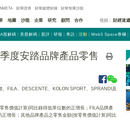
INMETA
財華證券
財華
媒體矩陣
財華
智庫沙龍
單
地圖
沙龍
企業
研究
顧問
合作
視頻
財經速
A股解碼
美股解碼
股評
研報
專訪
活動
Web3 Space專欄
K)三季度安踏品牌產品零售
FILA、DESCENTE、KOLON SPORT、SPRANDI及
按零售價值計算)同比錄得低單位數的正增長；FILA品牌產
%的正增長；其他品牌產品之零售金額(按零售價值計算)同比