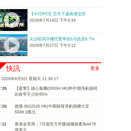
【今日IPO】芯天下递表港交所
2026年7月14日 下午3:34
尖沙咀寫字樓空置率於6月跌至6.7%
2026年7月27日 下午3:12
快訊
更多
2026年8月9日 星期天 11:38:17
7:35
【盈警】綠心集團(00094.HK)料中期淨虧損同
比收窄不少於85%
7:26
德適-B(02526.HK)中期歸母淨虧損擴大至
5588.3萬元
7:11
香港金管局：7月底官方外匯儲備資產為4478
億美元