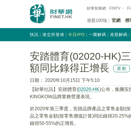
財華智庫網
FINTV
F
港股100強
官網
榜
快訊
港交所發佈
今日IPO
一圖解碼
港股解碼
安踏體育(02020-H
額同比錄得正增長
原創
日期：
2020年10月15日 下午5:10
【財華社訊】安踏體育(
02020-HK
)公布，集團安踏、
KINGKOW品牌業務營運表現。
於2020年第三季度，安踏品牌產品之零售金額(
品之零售金額(按零售價值計算)同比錄得20-25
錄得50-55%的正增長。