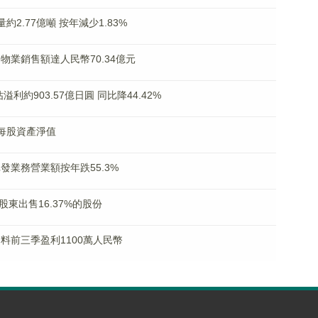
量約2.77億噸 按年減少1.83%
合約物業銷售額達人民幣70.34億元
佔溢利約903.57億日圓 同比降44.42%
月底每股資產淨值
批發業務營業額按年跌55.3%
控股股東出售16.37%的股份
K)料前三季盈利1100萬人民幣