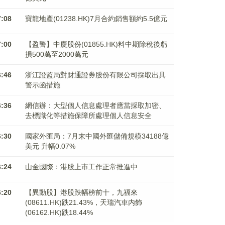
7:08
寶龍地產(01238.HK)7月合約銷售額約5.5億元
7:00
【盈警】中慶股份(01855.HK)料中期除稅後虧
損500萬至2000萬元
6:46
浙江證監局對財通證券股份有限公司採取出具
警示函措施
6:36
網信辦：大型個人信息處理者應當採取加密、
去標識化等措施保障所處理個人信息安全
6:30
國家外匯局：7月末中國外匯儲備規模34188億
美元 升幅0.07%
6:24
山金國際：港股上市工作正常推進中
6:20
【異動股】港股跌幅榜前十，九福來
(08611.HK)跌21.43%，天瑞汽車内飾
(06162.HK)跌18.44%