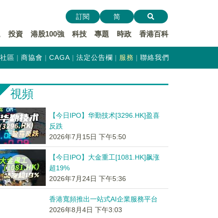
訂閱
简
遞
投資
港股100強
科技
專題
時政
香港百科
社區
商協會
CAGA
法定公告欄
服務
聯絡我們
視頻
【今日IPO】华勤技术[3296.HK]盈喜
反跌
2026年7月15日 下午5:50
【今日IPO】大金重工[1081.HK]飙涨
超19%
2026年7月24日 下午5:36
香港寬頻推出一站式AI企業服務平台
2026年8月4日 下午3:03