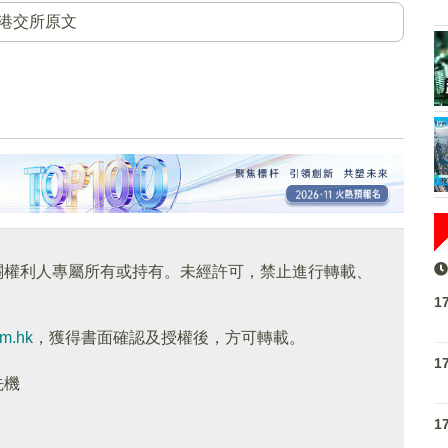
港交所原文
關權利人專屬所有或持有。未經許可，禁止進行轉載、
1
om.hk
，獲得書面確認及授權後，方可轉載。
1
先機
1