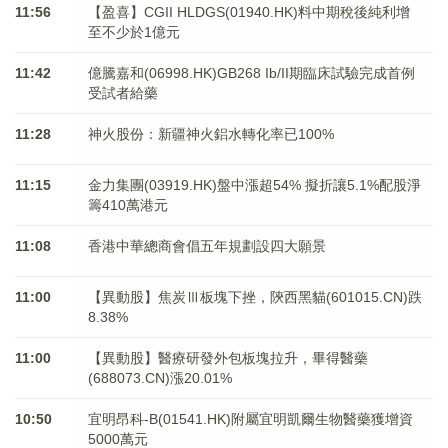
11:56
【盈喜】CGII HLDGS(01940.HK)料中期稅後純利增
至不少於1億元
11:42
億騰嘉和(06998.HK)GB268 Ib/II期臨床試驗完成首例
受試者給藥
11:28
神火股份：新疆神火鋁水轉化率已100%
11:15
金力集團(03919.HK)盤中漲超54% 擬折讓5.1%配股淨
籌410萬港元
11:08
香港中華總商會倡五年規劃設四大願景
11:00
【異動股】焦炭Ⅲ板塊下挫，陝西黑貓(601015.CN)跌
8.38%
11:00
【異動股】醫療研發外包板塊拉升，畢得醫藥
(688073.CN)漲20.01%
10:50
宜明昂科-B(01541.HK)附屬宜明凱爾生物醫藥獲增資
5000萬元