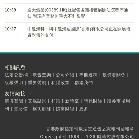
10:39
通天酒業(00389.HK)就配售協議接獲展開法院程序通
知 對現有業務無重大不利影響
10:27
中遠海科：與中遠海運國際(香港)有限公司正在開展增
資對價的支付
相關訊息
法定公告欄
|
廣告查詢
|
公司介紹
|
專欄邀稿
|
投資者關係
|
版權聲明
|
重要聲明
|
私隱政策
|
聯絡我們
友情鏈接
清博智能
|
艾媒諮詢
|
和訊
|
新時空
|
時代財經
|
證券市場周
刊
|
壹財信
|
權衡財經
|
攬富財經
|
更多...
香港政府指定刊載法定通告之憲報刊登報章
Copyright © 1998 - 2026 財華控股有限公司