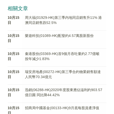
相關文章
10月15
周大福(01929-HK)第三季内地同店銷售升11% 港
日
澳同店銷售跌52.5%
10月15
樂遊科技(01089-HK)配發約4.57萬股新股份
日
10月15
秦港股份(03369-HK)首9個月吞吐量約2.77億噸
日
按年減少1.83%
10月15
瑞安房地產(00272-HK)第三季合約物業銷售額達
日
人民幣70.34億元
10月15
迅銷(06288-HK)2020年度股東應佔溢利約903.57
日
億日圓 同比降44.42%
10月15
招商局中國基金(00133-HK)9月底每股資產淨值
日