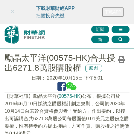
財華智庫網
FINTV
FINMETA
財華證券
媒體矩陣
下載財華財經APP
×
下載APP
智庫沙龍
聯絡我們
把握投資先機
訂閱
简
勵晶太平洋(00575-HK)合共授
出6271.8萬股購股權
原創
日期：
2020年10月15日 下午5:01
【財華社訊】勵晶太平洋(
00575-HK
)公布，根據公司於
2016年6月10日採納之購股權計劃之規則，公司於2020年
10月14日向若幹合資格參與者「受約方」作出要約，以授
出可認購合共6271.8萬股公司每股面值0.01美元之股份之購
股權，惟有待受約方提出接納，方可作實。購股權之行使價
為0.149港元。