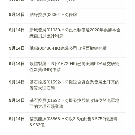
9月14日
結好控股(00064-HK)停牌
9月14日
新城發展(01030-HK)已悉數償還2020年票據本金
總額另加應計利息
9月14日
俄鋁(00486-HK)建議公司自澤西撤銷存續
9月14日
歌禮製藥－Ｂ(01672-HK)已向美國FDA遞交研究
性新藥(IND)申請
9月14日
基石控股(01592-HK)擬設合資企業發展土耳其的
優質大理石礦
9月14日
基石控股(01592-HK)擬發換股債收購位於克羅地
亞的大理石礦業務
9月14日
信義能源(03868-HK)以2.5元配售3.5752億股籌
8.932億