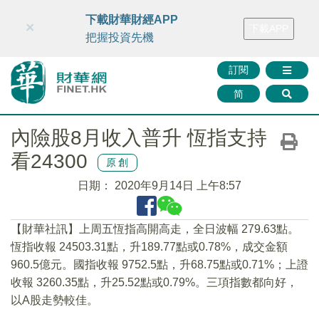
財華智庫網
FINTV
FINMETA
財華證券
媒體矩陣
下載財華財經APP
×
下載APP
智庫沙龍
聯絡我們
把握投資先機
訂閱
简
內險股8月收入普升 恆指支持
看24300
原創
日期：
2020年9月14日 上午8:57
【財華社訊】上周五恆指高開高走，全日波幅 279.63點。
恆指收報 24503.31點，升189.77點或0.78%，成交金額
960.5億元。國指收報 9752.5點，升68.75點或0.71%；上證
收報 3260.35點，升25.52點或0.79%。三項指數都向好，
以A股走勢較佳。