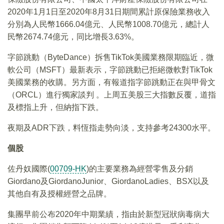
2020年1月1日至2020年8月31日期間累計原保險業務收入
分別為人民幣1666.04億元、人民幣1008.70億元，總計人
民幣2674.74億元，同比增長3.63%。
字節跳動（ByteDance）拆售TikTok美國業務限期臨近，微
軟公司（MSFT）最新表示，字節跳動已拒絕微軟對TikTok
美國業務的收購。另方面，有報道指字節跳動正在與甲骨文
（ORCL）進行獨家談判 。上周五美股三大指數反覆，道指
及標指上升，但納指下跌。
夜期及ADR下跌，料恆指走勢向淡，支持參考24300水平。
個股
佐丹奴國際(
00709-HK
)的主要業務為經營零售及分銷
Giordano及GiordanoJunior、GiordanoLadies、BSX以及
其他自有及授權經營之品牌。
集團早前公布2020年中期業績，指由於新型冠狀病毒病大