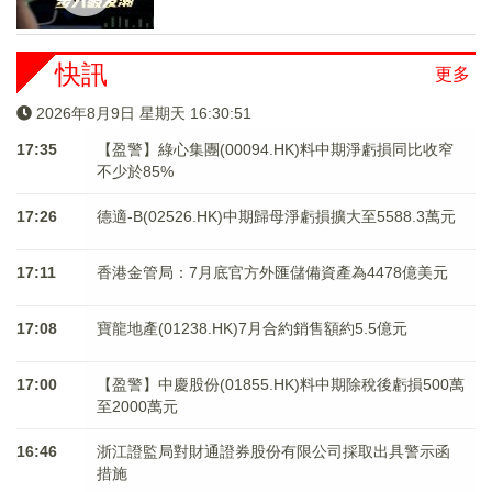
快訊
更多
2026年8月9日 星期天 16:30:51
17:35
【盈警】綠心集團(00094.HK)料中期淨虧損同比收窄
不少於85%
17:26
德適-B(02526.HK)中期歸母淨虧損擴大至5588.3萬元
17:11
香港金管局：7月底官方外匯儲備資產為4478億美元
17:08
寶龍地產(01238.HK)7月合約銷售額約5.5億元
17:00
【盈警】中慶股份(01855.HK)料中期除稅後虧損500萬
至2000萬元
16:46
浙江證監局對財通證券股份有限公司採取出具警示函
措施