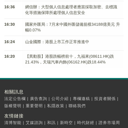
16:36
網信辦：大型個人信息處理者應當採取加密、去標識
化等措施保障所處理個人信息安全
16:30
國家外匯局：7月末中國外匯儲備規模34188億美元 升
幅0.07%
16:24
山金國際：港股上市工作正常推進中
16:20
【異動股】港股跌幅榜前十，九福來(08611.HK)跌
21.43%，天瑞汽車内飾(06162.HK)跌18.44%
相關訊息
法定公告欄
|
廣告查詢
|
公司介紹
|
專欄邀稿
|
投資者關係
|
版權聲明
|
重要聲明
|
私隱政策
|
聯絡我們
友情鏈接
清博智能
|
艾媒諮詢
|
和訊
|
新時空
|
時代財經
|
證券市場周