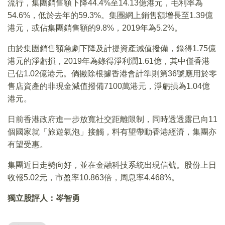
流行，集團銷售額下降44.4%至14.13億港元，毛利率為
54.6%，低於去年的59.3%。集團網上銷售額增長至1.39億
港元，或佔集團銷售額的9.8%，2019年為5.2%。
由於集團銷售額急劇下降及計提資產減值撥備，錄得1.75億
港元的淨虧損，2019年為錄得淨利潤1.61億，其中僅香港
已佔1.02億港元。倘撇除根據香港會計準則第36號應用於零
售店資產的非現金減值撥備7100萬港元，淨虧損為1.04億
港元。
日前香港政府進一步放寬社交距離限制，同時透透露已向11
個國家就「旅遊氣泡」接觸，料有望帶動香港經濟，集團亦
有望受惠。
集團近日走勢向好，並在金融科技系統出現信號。股份上日
收報5.02元，市盈率10.863倍，周息率4.468%。
獨立股評人：岑智勇