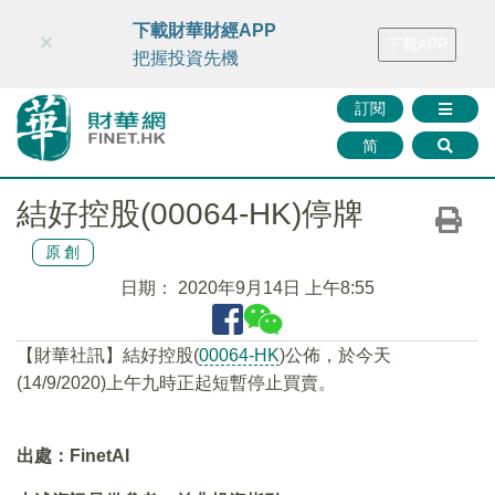
財華智庫網
FINTV
FINMETA
財華證券
媒體矩陣
下載財華財經APP
×
下載APP
智庫沙龍
聯絡我們
把握投資先機
訂閱
简
結好控股(00064-HK)停牌
原創
日期：
2020年9月14日 上午8:55
【財華社訊】結好控股(
00064-HK
)公佈，於今天
(14/9/2020)上午九時正起短暫停止買賣。
出處：FinetAI