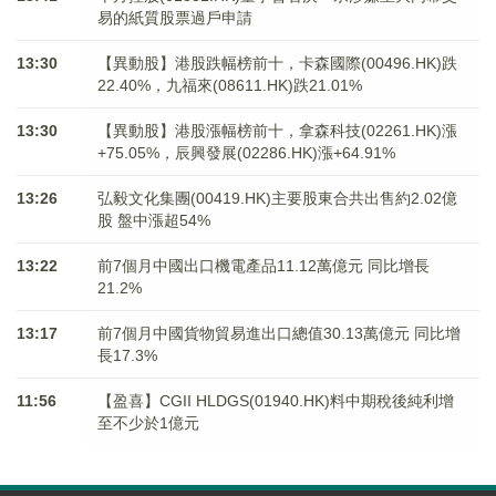
易的紙質股票過戶申請
13:30
【異動股】港股跌幅榜前十，卡森國際(00496.HK)跌
22.40%，九福來(08611.HK)跌21.01%
13:30
【異動股】港股漲幅榜前十，拿森科技(02261.HK)漲
+75.05%，辰興發展(02286.HK)漲+64.91%
13:26
弘毅文化集團(00419.HK)主要股東合共出售約2.02億
股 盤中漲超54%
13:22
前7個月中國出口機電產品11.12萬億元 同比增長
21.2%
13:17
前7個月中國貨物貿易進出口總值30.13萬億元 同比增
長17.3%
11:56
【盈喜】CGII HLDGS(01940.HK)料中期稅後純利增
至不少於1億元