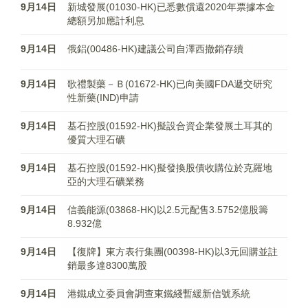
9月14日
新城發展(01030-HK)已悉數償還2020年票據本金
總額另加應計利息
9月14日
俄鋁(00486-HK)建議公司自澤西撤銷存續
9月14日
歌禮製藥－Ｂ(01672-HK)已向美國FDA遞交研究
性新藥(IND)申請
9月14日
基石控股(01592-HK)擬設合資企業發展土耳其的
優質大理石礦
9月14日
基石控股(01592-HK)擬發換股債收購位於克羅地
亞的大理石礦業務
9月14日
信義能源(03868-HK)以2.5元配售3.5752億股籌
8.932億
9月14日
【復牌】東方表行集團(00398-HK)以3元回購並註
銷最多達8300萬股
9月14日
港鐵成立委員會調查東鐵綫暫緩新信號系統