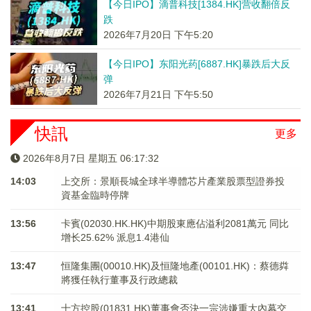
【今日IPO】滴普科技[1384.HK]营收翻倍反
跌
2026年7月20日 下午5:20
【今日IPO】东阳光药[6887.HK]暴跌后大反
弹
2026年7月21日 下午5:50
快訊
更多
2026年8月7日 星期五 06:17:32
14:03
上交所：景順長城全球半導體芯片產業股票型證券投
資基金臨時停牌
13:56
卡賓(02030.HK.HK)中期股東應佔溢利2081萬元 同比
增长25.62% 派息1.4港仙
13:47
恒隆集團(00010.HK)及恒隆地產(00101.HK)：蔡德粦
將獲任執行董事及行政總裁
13:41
十方控股(01831.HK)董事會否決一宗涉嫌重大內幕交