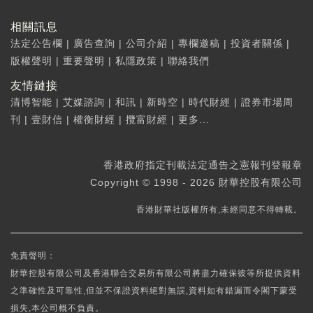
相關訊息
法定公告欄
|
廣告查詢
|
公司介紹
|
專欄邀稿
|
投資者關係
|
版權聲明
|
重要聲明
|
私隱政策
|
聯絡我們
友情鏈接
清博智能
|
艾媒諮詢
|
和訊
|
新時空
|
時代財經
|
證券市場周
刊
|
壹財信
|
權衡財經
|
攬富財經
|
更多...
香港政府指定刊載法定通告之憲報刊登報章
Copyright © 1998 - 2026 財華控股有限公司
香港財華社版權所有,未經同意不得轉載。
免責聲明：
財華控股有限公司及香港聯合交易所有限公司將盡力確保彼等所提供資料
之準確性及可靠性,但並不保證資料絕對無誤,資料如有錯漏而令閣下蒙受
損失,本公司概不負責。