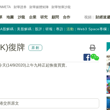
INMETA
財華證券
財華
媒體矩陣
財華
智庫沙龍
單
地圖
沙龍
企業
研究
顧問
合作
視頻
財經速
A股解碼
美股解碼
股評
研報
專訪
活動
Web3 Space專欄
HK)復牌
原創
天(14/9/2020)上午九時正起恢復買賣。
港交所原文