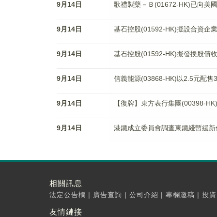
9月14日
歌禮製藥－Ｂ(01672-HK)已向美
9月14日
基石控股(01592-HK)擬設合
9月14日
基石控股(01592-HK)擬發換
9月14日
信義能源(03868-HK)以2.5元配售3
9月14日
【復牌】東方表行集團(00398-H
9月14日
港鐵成立委員會調查東鐵綫暫緩新
相關訊息
法定公告欄
|
廣告查詢
|
公司介紹
|
專欄邀稿
|
投資
友情鏈接