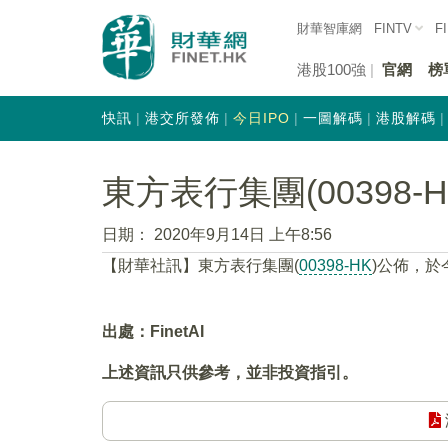
財華智庫網
FINTV
F
港股100強
官網
榜
快訊
港交所發佈
今日IPO
一圖解碼
港股解碼
東方表行集團(00398-
日期：
2020年9月14日 上午8:56
【財華社訊】東方表行集團(
00398-HK
)公佈，於今
出處：FinetAI
上述資訊只供參考，並非投資指引。