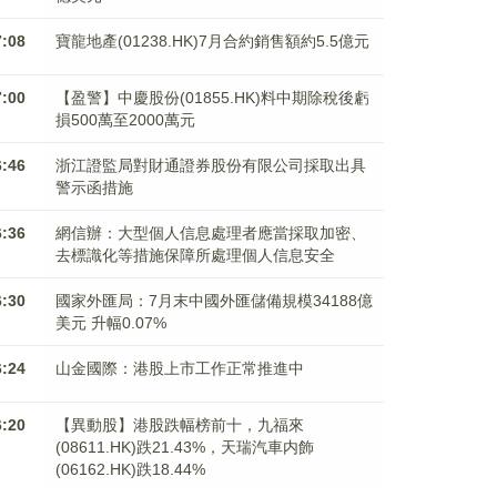
7:08
寶龍地產(01238.HK)7月合約銷售額約5.5億元
7:00
【盈警】中慶股份(01855.HK)料中期除稅後虧
損500萬至2000萬元
6:46
浙江證監局對財通證券股份有限公司採取出具
警示函措施
6:36
網信辦：大型個人信息處理者應當採取加密、
去標識化等措施保障所處理個人信息安全
6:30
國家外匯局：7月末中國外匯儲備規模34188億
美元 升幅0.07%
6:24
山金國際：港股上市工作正常推進中
6:20
【異動股】港股跌幅榜前十，九福來
(08611.HK)跌21.43%，天瑞汽車内飾
(06162.HK)跌18.44%