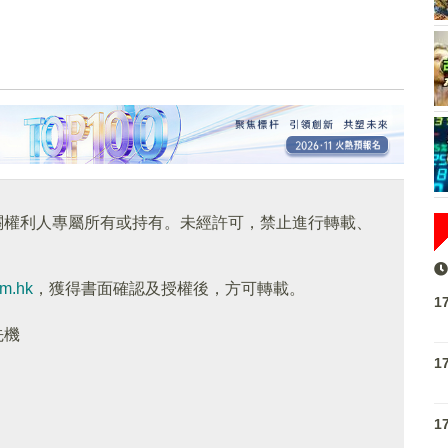
關權利人專屬所有或持有。未經許可，禁止進行轉載、
om.hk
，獲得書面確認及授權後，方可轉載。
1
先機
1
1