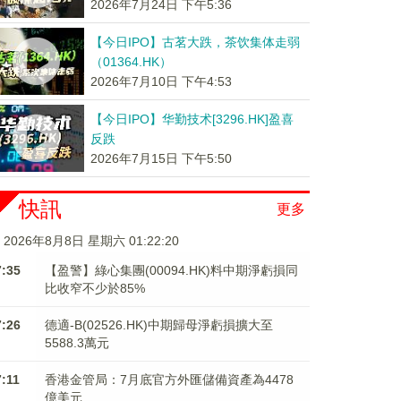
2026年7月24日 下午5:36
【今日IPO】古茗大跌，茶饮集体走弱
（01364.HK）
2026年7月10日 下午4:53
【今日IPO】华勤技术[3296.HK]盈喜
反跌
2026年7月15日 下午5:50
快訊
更多
2026年8月8日 星期六 01:22:20
7:35
【盈警】綠心集團(00094.HK)料中期淨虧損同
比收窄不少於85%
7:26
德適-B(02526.HK)中期歸母淨虧損擴大至
5588.3萬元
7:11
香港金管局：7月底官方外匯儲備資產為4478
億美元