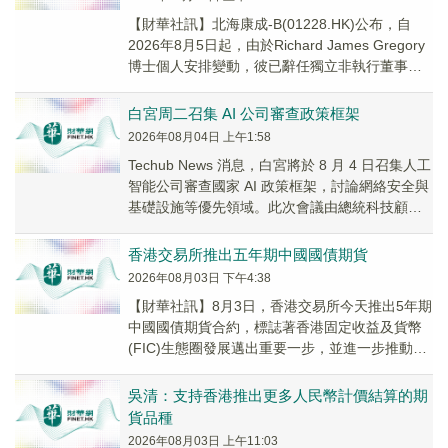
【財華社訊】北海康成-B(01228.HK)公布，自
2026年8月5日起，由於Richard James Gregory
博士個人安排變動，彼已辭任獨立非執行董事、
薪酬委員會主席及...
白宮周二召集 AI 公司審查政策框架
2026年08月04日 上午1:58
Techub News 消息，白宮將於 8 月 4 日召集人工
智能公司審查國家 AI 政策框架，討論網絡安全與
基礎設施等優先領域。此次會議由總統科技顧問
委員會共同主席 David...
香港交易所推出五年期中國國債期貨
2026年08月03日 下午4:38
【財華社訊】8月3日，香港交易所今天推出5年期
中國國債期貨合約，標誌著香港固定收益及貨幣
(FIC)生態圈發展邁出重要一步，並進一步推動香
港離岸人民幣市場發展。在今天舉行的中國國
債...
吳清：支持香港推出更多人民幣計價結算的期
貨品種
2026年08月03日 上午11:03