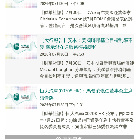
2026年07月30日 下午3:09
【財華社訊】7月30日，DWS首席美國經濟學家
Christian Scherrmann就7月FOMC會議發表的評
論：整體而言，是次會議延續偏鷹派基調，並為
未來政策走向保留彈性。聯...
【大行報告】安本：美國聯邦基金目標利率不
變 顯示潛在通脹路徑趨緩和
2026年07月30日 下午2:53
【財華社訊】7月30日，安本投資新興市場經濟師
Michael Langham分享觀點：美聯儲維持聯邦基
金目標利率不變，這與市場預期年底前聯邦基金
利率將保持不變相符。儘管議息會議出...
恒大汽車(00708.HK)：馬健凌獲任董事會主席
續停牌
2026年07月28日 下午1:31
【財華社訊】恒大汽車(00708.HK)公布，自2026
年7月27日起：(i)陳樂燕已獲委任為非執行董事及
提名委員會成員；(ii)盧家麒已獲委任為獨立非執
行董事，以及審核委員會、...