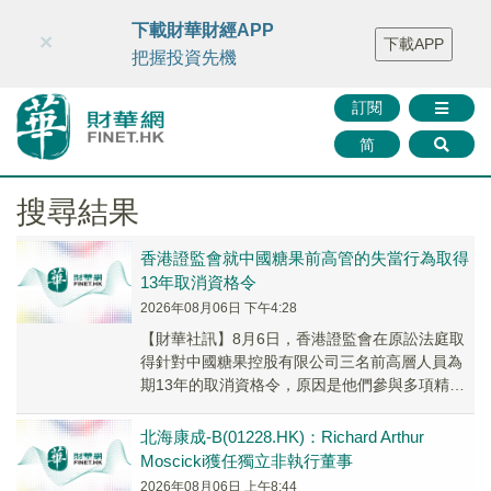
財華智庫網
FINTV
FINMETA
財華證券
媒體矩陣
下載財華財經APP
×
下載APP
智庫沙龍
聯絡我們
把握投資先機
訂閱
简
搜尋結果
香港證監會就中國糖果前高管的失當行為取得
13年取消資格令
2026年08月06日 下午4:28
【財華社訊】8月6日，香港證監會在原訟法庭取
得針對中國糖果控股有限公司三名前高層人員為
期13年的取消資格令，原因是他們參與多項精心
策劃的計劃，透過偽造會計紀錄，誤導核數師並
掩飾該...
北海康成-B(01228.HK)：Richard Arthur
Moscicki獲任獨立非執行董事
2026年08月06日 上午8:44