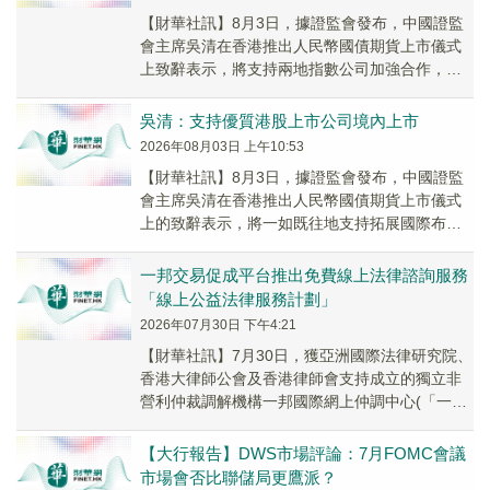
【財華社訊】8月3日，據證監會發布，中國證監
會主席吳清在香港推出人民幣國債期貨上市儀式
上致辭表示，將支持兩地指數公司加強合作，推
出更多基於中國資產的指數，推動兩地行業機構
推出更多...
吳清：支持優質港股上市公司境內上市
2026年08月03日 上午10:53
【財華社訊】8月3日，據證監會發布，中國證監
會主席吳清在香港推出人民幣國債期貨上市儀式
上的致辭表示，將一如既往地支持拓展國際布局
的境內企業赴港上市，支持優質港股上市公司境
內上市，...
一邦交易促成平台推出免費線上法律諮詢服務
「線上公益法律服務計劃」
2026年07月30日 下午4:21
【財華社訊】7月30日，獲亞洲國際法律研究院、
香港大律師公會及香港律師會支持成立的獨立非
營利仲裁調解機構一邦國際網上仲調中心(「一
邦」)今日宣布，其交易促成平台(Deal Mak...
【大行報告】DWS市場評論：7月FOMC會議
市場會否比聯儲局更鷹派？