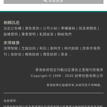
查看更多
相關訊息
法定公告欄
|
廣告查詢
|
公司介紹
|
專欄邀稿
|
投資者關係
|
版權聲明
|
重要聲明
|
私隱政策
|
聯絡我們
友情鏈接
清博智能
|
艾媒諮詢
|
和訊
|
新時空
|
時代財經
|
證券市場周
刊
|
壹財信
|
權衡財經
|
攬富財經
|
更多...
香港政府指定刊載法定通告之憲報刊登報章
Copyright © 1998 - 2026 財華控股有限公司
香港財華社版權所有,未經同意不得轉載。
免責聲明：
財華控股有限公司及香港聯合交易所有限公司將盡力確保彼等所提供資料