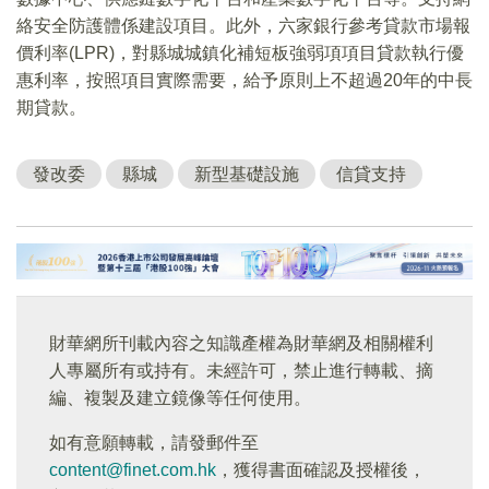
絡安全防護體係建設項目。此外，六家銀行參考貸款市場報
價利率(LPR)，對縣城城鎮化補短板強弱項項目貸款執行優
惠利率，按照項目實際需要，給予原則上不超過20年的中長
期貸款。
發改委
縣城
新型基礎設施
信貸支持
財華網所刊載內容之知識產權為財華網及相關權利
人專屬所有或持有。未經許可，禁止進行轉載、摘
編、複製及建立鏡像等任何使用。
如有意願轉載，請發郵件至
content@finet.com.hk
，獲得書面確認及授權後，