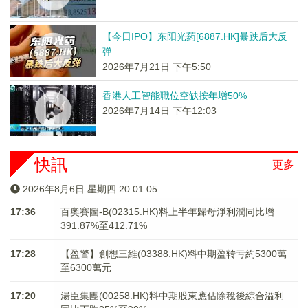
【今日IPO】东阳光药[6887.HK]暴跌后大反
弹
2026年7月21日 下午5:50
香港人工智能職位空缺按年增50%
2026年7月14日 下午12:03
快訊
更多
2026年8月6日 星期四 20:01:05
17:36
百奧賽圖-B(02315.HK)料上半年歸母淨利潤同比增
391.87%至412.71%
17:28
【盈警】創想三維(03388.HK)料中期盈转亏約5300萬
至6300萬元
17:20
湯臣集團(00258.HK)料中期股東應佔除稅後綜合溢利