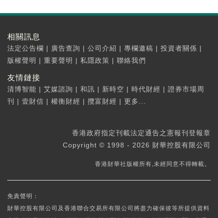
相關訊息
法定公告欄
|
廣告查詢
|
公司介紹
|
專欄邀稿
|
投資者關係
|
版權聲明
|
重要聲明
|
私隱政策
|
聯絡我們
友情鏈接
清博智能
|
艾媒諮詢
|
和訊
|
新時空
|
時代財經
|
證券市場周
刊
|
壹財信
|
權衡財經
|
攬富財經
|
更多...
香港政府指定刊載法定通告之憲報刊登報章
Copyright © 1998 - 2026 財華控股有限公司
香港財華社版權所有,未經同意不得轉載。
免責聲明：
財華控股有限公司及香港聯合交易所有限公司將盡力確保彼等所提供資料