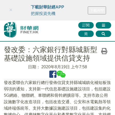
財華智庫網
FINTV
FINMETA
財華證券
媒體矩陣
下載財華財經APP
×
下載APP
智庫沙龍
聯絡我們
把握投資先機
訂閱
简
發改委：六家銀行對縣城新型
基礎設施領域提供信貸支持
日期：
2020年8月19日 上午7:58
發改委聯合六家銀行總行發佈信貸支持縣城城鎮化補短板強
弱項的通知，支持新一代信息基礎設施建設項目，包括建設
5G網絡、物聯網、車聯網和骨幹網擴容等。支持市政公用
設施數字化改造項目，包括改造交通、公安和水電氣熱等領
域終端係統等。支持大數據設施建設項目，包括建設集約化
數據中心、供應鏈數字化平台和產業數字化平台等。支持網