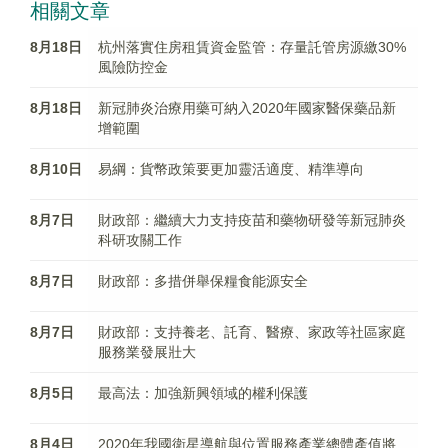
相關文章
8月18日
杭州落實住房租賃資金監管：存量託管房源繳30%
風險防控金
8月18日
新冠肺炎治療用藥可納入2020年國家醫保藥品新
增範圍
8月10日
易綱：貨幣政策要更加靈活適度、精準導向
8月7日
財政部：繼續大力支持疫苗和藥物研發等新冠肺炎
科研攻關工作
8月7日
財政部：多措併舉保糧食能源安全
8月7日
財政部：支持養老、託育、醫療、家政等社區家庭
服務業發展壯大
8月5日
最高法：加強新興領域的權利保護
8月4日
2020年我國衛星導航與位置服務產業總體產值將