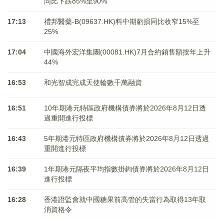
同比下跌85%至90%
17:13
禮邦醫藥-B(09637.HK)料中期虧損同比收窄15%至
25%
17:04
中國海外宏洋集團(00081.HK)7月合約銷售額按年上升
44%
16:53
和光智成完成天使輪數千萬融資
16:51
10年期港元特區政府機構債券將於2026年8月12日透
過重開進行投標
16:43
5年期港元特區政府機構債券將於2026年8月12日透過
重開進行投標
16:39
1年期港元隔夜平均指數掛鉤債券將於2026年8月12日
進行投標
16:28
香港證監會就中國糖果前高管的失當行為取得13年取
消資格令