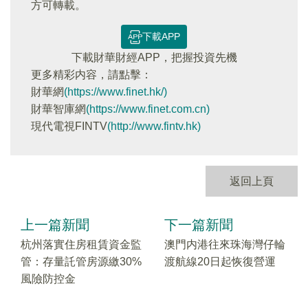
方可轉載。
下載APP
下載財華財經APP，把握投資先機
更多精彩内容，請點擊：
財華網
(https://www.finet.hk/)
財華智庫網
(https://www.finet.com.cn)
現代電視FINTV
(http://www.fintv.hk)
返回上頁
上一篇新聞
下一篇新聞
杭州落實住房租賃資金監
澳門内港往來珠海灣仔輪
管：存量託管房源繳30%
渡航線20日起恢復營運
風險防控金