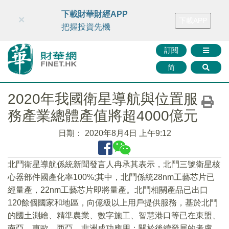
財華智庫網
FINTV
FINMETA
財華證券
媒體矩陣
下載財華財經APP
×
下載APP
智庫沙龍
聯絡我們
把握投資先機
訂閱
简
2020年我國衛星導航與位置服
務產業總體產值將超4000億元
日期：
2020年8月4日 上午9:12
北鬥衛星導航係統新聞發言人冉承其表示，北鬥三號衛星核
心器部件國產化率100%;其中，北鬥係統28nm工藝芯片已
經量產，22nm工藝芯片即將量產。北鬥相關產品已出口
120餘個國家和地區，向億級以上用戶提供服務，基於北鬥
的國土測繪、精準農業、數字施工、智慧港口等已在東盟、
南亞、東歐、西亞、非洲成功應用；關於後續發展的考慮，