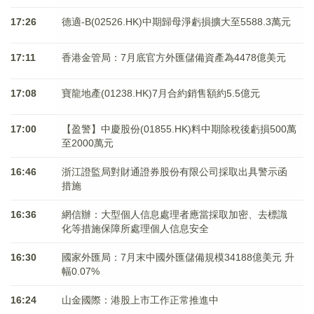
17:26
德適-B(02526.HK)中期歸母淨虧損擴大至5588.3萬元
17:11
香港金管局：7月底官方外匯儲備資產為4478億美元
17:08
寶龍地產(01238.HK)7月合約銷售額約5.5億元
17:00
【盈警】中慶股份(01855.HK)料中期除稅後虧損500萬
至2000萬元
16:46
浙江證監局對財通證券股份有限公司採取出具警示函
措施
16:36
網信辦：大型個人信息處理者應當採取加密、去標識
化等措施保障所處理個人信息安全
16:30
國家外匯局：7月末中國外匯儲備規模34188億美元 升
幅0.07%
16:24
山金國際：港股上市工作正常推進中