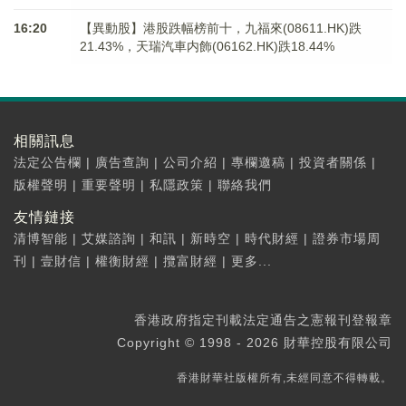
16:20
【異動股】港股跌幅榜前十，九福來(08611.HK)跌
21.43%，天瑞汽車内飾(06162.HK)跌18.44%
相關訊息
法定公告欄
|
廣告查詢
|
公司介紹
|
專欄邀稿
|
投資者關係
|
版權聲明
|
重要聲明
|
私隱政策
|
聯絡我們
友情鏈接
清博智能
|
艾媒諮詢
|
和訊
|
新時空
|
時代財經
|
證券市場周
刊
|
壹財信
|
權衡財經
|
攬富財經
|
更多...
香港政府指定刊載法定通告之憲報刊登報章
Copyright © 1998 - 2026 財華控股有限公司
香港財華社版權所有,未經同意不得轉載。