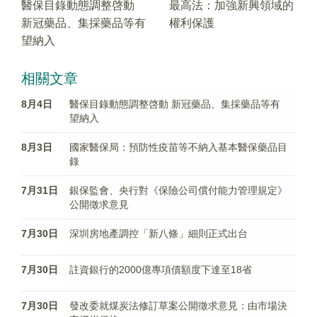
醫保目錄動態調整啓動
最高法：加強新興領域的
新冠藥品、集採藥品等有
權利保護
望納入
相關文章
8月4日
醫保目錄動態調整啓動 新冠藥品、集採藥品等有
望納入
8月3日
國家醫保局：預防性疫苗等不納入基本醫保藥品目
錄
7月31日
銀保監會、央行對《保險公司償付能力管理規定》
公開徵求意見
7月30日
深圳房地產調控「新八條」細則正式出台
7月30日
註資銀行的2000億專項債額度下達至18省
7月30日
發改委就煤炭法修訂草案公開徵求意見：由市場決