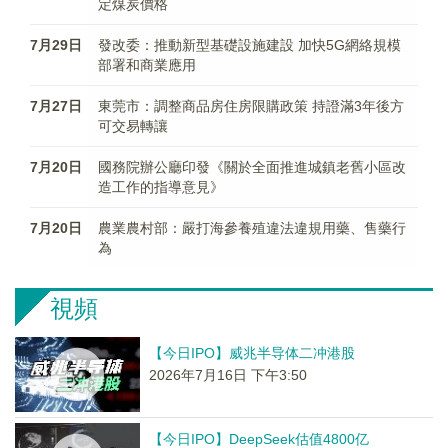
定煤炭價格
7月29日
發改委：推動新型基礎設施建設 加快5G網絡規模
部署和商業應用
7月27日
東莞市：調整商品房住房限購政策 持證滿3年後方
可交易轉讓
7月20日
國務院辦公廳印發《關於全面推進城鎮老舊小區改
造工作的指導意見》
7月20日
農業農村部：嚴打海參養殖違法違規用藥、售藥行
為
視頻
【今日IPO】威兆半导体二冲港股
2026年7月16日 下午3:50
【今日IPO】DeepSeek估值4800亿