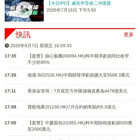
【今日IPO】威兆半导体二冲港股
2026年7月16日 下午3:50
快訊
更多
2026年8月7日 星期五 16:59:33
17:35
【盈警】綠心集團(00094.HK)料中期淨虧損同比收窄
不少於85%
17:26
德適-B(02526.HK)中期歸母淨虧損擴大至5588.3萬元
17:11
香港金管局：7月底官方外匯儲備資產為4478億美元
17:08
寶龍地產(01238.HK)7月合約銷售額約5.5億元
17:00
【盈警】中慶股份(01855.HK)料中期除稅後虧損500萬
至2000萬元