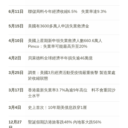
6月11日
聯儲局料今年經濟收縮6.5% 失業率達9.3%
5月15日
美國有3600多萬人申請失業救濟金
4月10日
美國上星期新申領失業救濟人數660.6萬人
Pimco：失業率可能最高升至20%
4月2日
貝萊德料全球經濟半年損失逾46萬億
3月25日
調查：美國3月經濟活動受疫情嚴重衝擊 製造業處
於收縮狀態
3月17日
香港最新失業率3.7%為逾9年高位 料不會重回沙
士水平
3月4日
史上首次﹗10年期美債息跌穿1厘
12月27
聖誕假期訪港旅客跌48% 內地客大跌56%
日