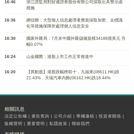
16:46
浙江證監局對財通證券股份有限公司採取出具警示函
措施
16:36
網信辦：大型個人信息處理者應當採取加密、去標識
化等措施保障所處理個人信息安全
16:30
國家外匯局：7月末中國外匯儲備規模34188億美元 升
幅0.07%
16:24
山金國際：港股上市工作正常推進中
16:20
【異動股】港股跌幅榜前十，九福來(08611.HK)跌
21.43%，天瑞汽車内飾(06162.HK)跌18.44%
相關訊息
法定公告欄
|
廣告查詢
|
公司介紹
|
專欄邀稿
|
投資者關係
|
版權聲明
|
重要聲明
|
私隱政策
|
聯絡我們