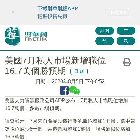
財華智庫網
FINTV
FINMETA
財華證券
媒體矩陣
下載財華財經APP
×
下載APP
智庫沙龍
聯絡我們
把握投資先機
訂閱
简
美國7月私人市場新增職位
16.7萬個勝預期
原創
日期：
2020年8月5日 下午8:52
美國人力資源服務公司ADP公布，7月私人市場職位增加
16.7萬個，多過市場預期。
調查顯示，7月來自產品製造行業的職位增加1千個，當中建
築職位減少8千個，製造業就增加1萬個。服務業職位增加
16.6萬個。