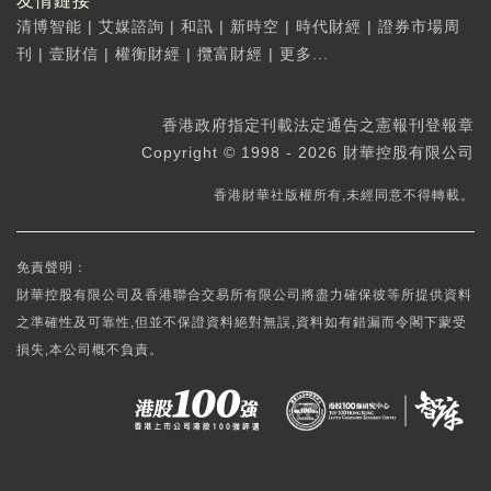
友情鏈接
清博智能
|
艾媒諮詢
|
和訊
|
新時空
|
時代財經
|
證券市場周
刊
|
壹財信
|
權衡財經
|
攬富財經
|
更多...
香港政府指定刊載法定通告之憲報刊登報章
Copyright © 1998 - 2026 財華控股有限公司
香港財華社版權所有,未經同意不得轉載。
免責聲明：
財華控股有限公司及香港聯合交易所有限公司將盡力確保彼等所提供資料
之準確性及可靠性,但並不保證資料絕對無誤,資料如有錯漏而令閣下蒙受
損失,本公司概不負責。