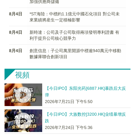
加強供應商儲備
8月4日
*ST海陸：中標約1.1億元中國石化項目 對公司未
來業績將産生一定積極影響
8月4日
新時達：公司及子公司取得兩項發明專利證書 有
利于提升公司核心競爭力
8月4日
創意信息：子公司萬里開源中標逾940萬元中移動
數據庫聯合創新項目
視頻
【今日IPO】东阳光药[6887.HK]暴跌后大反
弹
2026年7月21日 下午5:50
【今日IPO】大族数控[3200.HK]业绩暴增反
跌
2026年7月24日 下午5:36