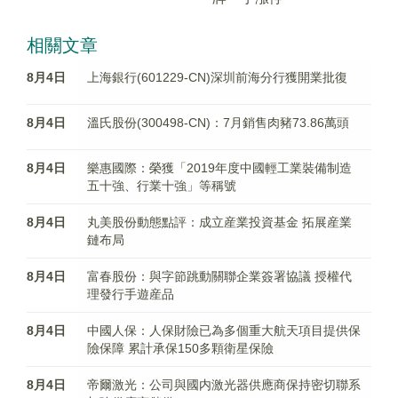
相關文章
8月4日
上海銀行(601229-CN)深圳前海分行獲開業批復
8月4日
溫氏股份(300498-CN)：7月銷售肉豬73.86萬頭
8月4日
樂惠國際：榮獲「2019年度中國輕工業裝備制造
五十強、行業十強」等稱號
8月4日
丸美股份動態點評：成立産業投資基金 拓展産業
鏈布局
8月4日
富春股份：與字節跳動關聯企業簽署協議 授權代
理發行手遊産品
8月4日
中國人保：人保財險已為多個重大航天項目提供保
險保障 累計承保150多顆衛星保險
8月4日
帝爾激光：公司與國内激光器供應商保持密切聯系