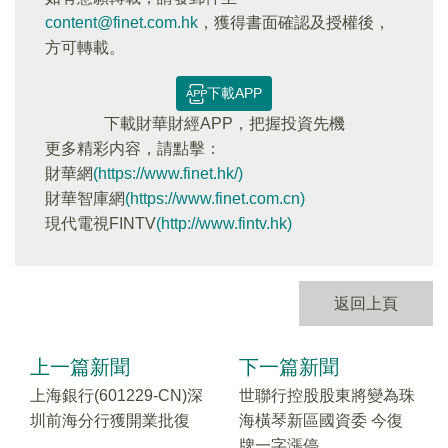
content@finet.com.hk
，獲得書面確認及授權後，
方可轉載。
下載APP
下載財華財經APP，把握投資先機
更多精彩内容，請點擊：
財華網
(https://www.finet.hk/)
財華智庫網
(https://www.finet.com.cn)
現代電視FINTV
(http://www.fintv.hk)
返回上頁
上一篇新聞
下一篇新聞
上海銀行(601229-CN)深
世聯行控股股東將變為珠
圳前海分行獲開業批復
海橫琴新區國資委 今復
牌一字漲停