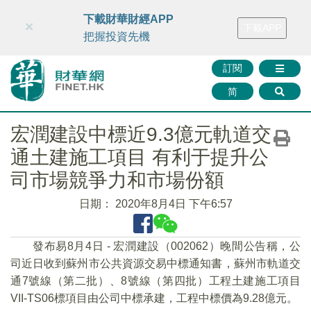
財華智庫網
FINTV
FINMETA
財華證券
媒體矩陣
下載財華財經APP
×
下載APP
智庫沙龍
聯絡我們
把握投資先機
訂閱
简
宏潤建設中標近9.3億元軌道交
通土建施工項目 有利于提升公
司市場競爭力和市場份額
日期：
2020年8月4日 下午6:57
發布易8月4日 - 宏潤建設（002062）晚間公告稱，公
司近日收到蘇州市公共資源交易中標通知書，蘇州市軌道交
通7號線（第二批）、8號線（第四批）工程土建施工項目
VII-TS06標項目由公司中標承建，工程中標價為9.28億元。