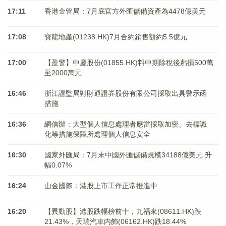
17:11
香港金管局：7月底官方外匯儲備資產為4478億美元
17:08
寶龍地產(01238.HK)7月合約銷售額約5.5億元
17:00
【盈警】中慶股份(01855.HK)料中期除稅後虧損500萬
至2000萬元
16:46
浙江證監局對財通證券股份有限公司採取出具警示函
措施
16:36
網信辦：大型個人信息處理者應當採取加密、去標識
化等措施保障所處理個人信息安全
16:30
國家外匯局：7月末中國外匯儲備規模34188億美元 升
幅0.07%
16:24
山金國際：港股上市工作正常推進中
16:20
【異動股】港股跌幅榜前十，九福來(08611.HK)跌
21.43%，天瑞汽車内飾(06162.HK)跌18.44%