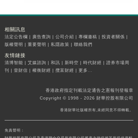
相關訊息
法定公告欄
|
廣告查詢
|
公司介紹
|
專欄邀稿
|
投資者關係
|
版權聲明
|
重要聲明
|
私隱政策
|
聯絡我們
友情鏈接
清博智能
|
艾媒諮詢
|
和訊
|
新時空
|
時代財經
|
證券市場周
刊
|
壹財信
|
權衡財經
|
攬富財經
|
更多...
香港政府指定刊載法定通告之憲報刊登報章
Copyright © 1998 - 2026 財華控股有限公司
香港財華社版權所有,未經同意不得轉載。
免責聲明：