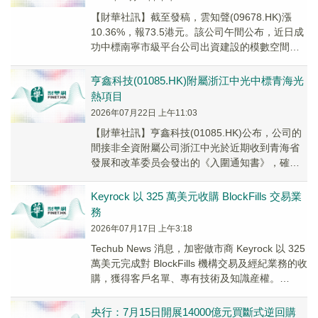
【財華社訊】截至發稿，雲知聲(09678.HK)漲
10.36%，報73.5港元。該公司午間公布，近日成
功中標南寧市級平台公司出資建設的模數空間項
目，南寧項目的落地，標誌著公司城市...
亨鑫科技(01085.HK)附屬浙江中光中標青海光
熱項目
2026年07月22日 上午11:03
【財華社訊】亨鑫科技(01085.HK)公布，公司的
間接非全資附屬公司浙江中光於近期收到青海省
發展和改革委员会發出的《入圍通知書》，確認
浙江中光成功中標2026年第一批獨立光熱項...
Keyrock 以 325 萬美元收購 BlockFills 交易業
務
2026年07月17日 上午3:18
Techub News 消息，加密做市商 Keyrock 以 325
萬美元完成對 BlockFills 機構交易及經紀業務的收
購，獲得客戶名單、專有技術及知識産權。
BlockF...
央行：7月15日開展14000億元買斷式逆回購