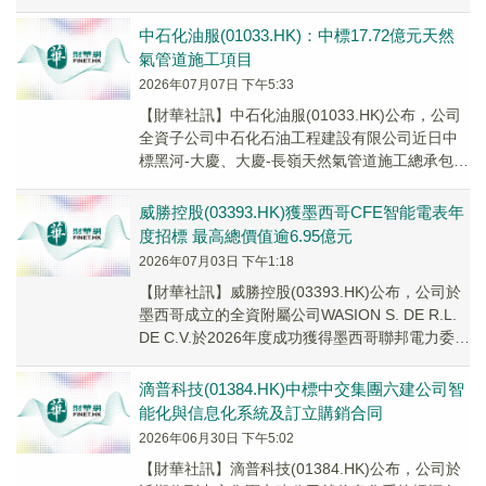
需簽署正式合同，存在施工風險。
中石化油服(01033.HK)：中標17.72億元天然
氣管道施工項目
2026年07月07日 下午5:33
【財華社訊】中石化油服(01033.HK)公布，公司
全資子公司中石化石油工程建設有限公司近日中
標黑河-大慶、大慶-長嶺天然氣管道施工總承包項
目第一標段，中標金額為人民幣17.72...
威勝控股(03393.HK)獲墨西哥CFE智能電表年
度招標 最高總價值逾6.95億元
2026年07月03日 下午1:18
​【財華社訊】威勝控股(03393.HK)公布，公司於
墨西哥成立的全資附屬公司WASION S. DE R.L.
DE C.V.於2026年度成功獲得墨西哥聯邦電力委員
會(CFE...
滴普科技(01384.HK)中標中交集團六建公司智
能化與信息化系統及訂立購銷合同
2026年06月30日 下午5:02
​【財華社訊】滴普科技(01384.HK)公布，公司於