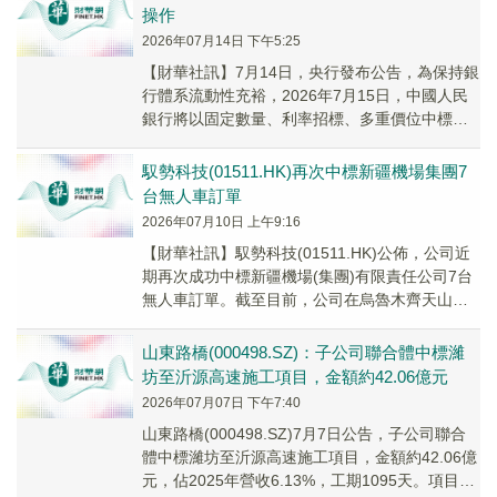
操作
2026年07月14日 下午5:25
【財華社訊】7月14日，央行發布公告，為保持銀
行體系流動性充裕，2026年7月15日，中國人民
銀行將以固定數量、利率招標、多重價位中標方
式開展14000億元買斷式逆回購操作，期限...
馭勢科技(01511.HK)再次中標新疆機場集團7
台無人車訂單
2026年07月10日 上午9:16
【財華社訊】馭勢科技(01511.HK)公佈，公司近
期再次成功中標新疆機場(集團)有限責任公司7台
無人車訂單。截至目前，公司在烏魯木齊天山國
際機場已落地總計超70台無人車，為現今...
山東路橋(000498.SZ)：子公司聯合體中標濰
坊至沂源高速施工項目，金額約42.06億元
2026年07月07日 下午7:40
山東路橋(000498.SZ)7月7日公告，子公司聯合
體中標濰坊至沂源高速施工項目，金額約42.06億
元，佔2025年營收6.13%，工期1095天。項目尚