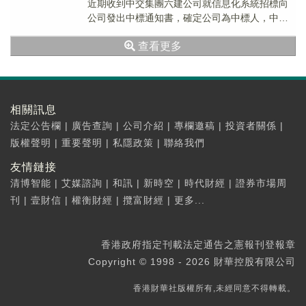
近期收到中交集團六建公司就信息化系統招標向
公司發出中標通知書，確定公司為中標人，中標
金額為人民幣2286.6萬元。於本公告日...
查看更多
相關訊息
法定公告欄
|
廣告查詢
|
公司介紹
|
專欄邀稿
|
投資者關係
|
版權聲明
|
重要聲明
|
私隱政策
|
聯絡我們
友情鏈接
清博智能
|
艾媒諮詢
|
和訊
|
新時空
|
時代財經
|
證券市場周
刊
|
壹財信
|
權衡財經
|
攬富財經
|
更多...
香港政府指定刊載法定通告之憲報刊登報章
Copyright © 1998 - 2026 財華控股有限公司
香港財華社版權所有,未經同意不得轉載。