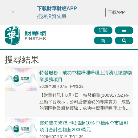
財華智庫網
FINTV
FINMETA
財華證券
媒體矩陣
下載財華財經APP
×
下載APP
智庫沙龍
聯絡我們
把握投資先機
訂閱
简
搜尋結果
特發服務：成功中標嗶哩嗶哩上海濱江總部物
業服務項目
2026年08月07日 下午3:22
【財華社訊】8月7日，特發服務(300917.SZ)在
互動平台表示，公司憑借過硬的專業實力、成熟
的園區物業服務經驗，成功中標嗶哩嗶哩上海濱
江總部物業服務項目。
雲知聲(09678.HK)漲超10% 中標兩个市級AI
項目合計金額超2000萬元
2026年07月31日 下午1:39