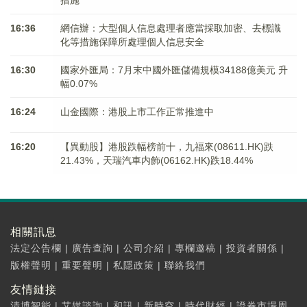
措施
16:36
網信辦：大型個人信息處理者應當採取加密、去標識
化等措施保障所處理個人信息安全
16:30
國家外匯局：7月末中國外匯儲備規模34188億美元 升
幅0.07%
16:24
山金國際：港股上市工作正常推進中
16:20
【異動股】港股跌幅榜前十，九福來(08611.HK)跌
21.43%，天瑞汽車内飾(06162.HK)跌18.44%
相關訊息
法定公告欄
|
廣告查詢
|
公司介紹
|
專欄邀稿
|
投資者關係
|
版權聲明
|
重要聲明
|
私隱政策
|
聯絡我們
友情鏈接
清博智能
|
艾媒諮詢
|
和訊
|
新時空
|
時代財經
|
證券市場周