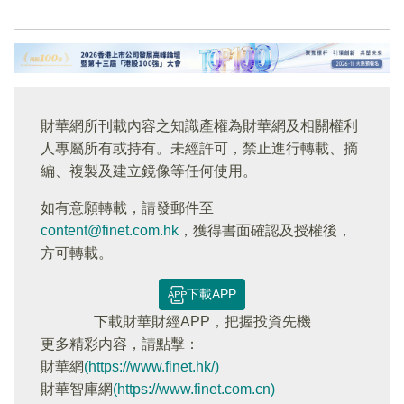
財華網所刊載內容之知識產權為財華網及相關權利
人專屬所有或持有。未經許可，禁止進行轉載、摘
編、複製及建立鏡像等任何使用。
如有意願轉載，請發郵件至
content@finet.com.hk
，獲得書面確認及授權後，
方可轉載。
下載APP
下載財華財經APP，把握投資先機
更多精彩内容，請點擊：
財華網
(https://www.finet.hk/)
財華智庫網
(https://www.finet.com.cn)