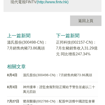
現代電視FINTV
(http://www.fintv.hk)
返回上頁
上一篇新聞
下一篇新聞
溫氏股份(300498-CN)：
正邦科技(002157-CN)：
7月銷售肉豬73.86萬頭
7月生豬銷售收入31.29億
元 同比增長247.34%
相關文章
8月4日
溫氏股份(300498-CN)：7月銷售肉豬73.86萬頭
8月3日
神州優車：證監會擬對陸正耀給予警告並處以二十
萬元罰款
7月27日
鷺燕醫藥(002788-CN)：配股申請獲中國證監會審