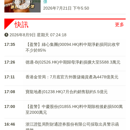
弹
2026年7月21日 下午5:50
快訊
更多
2026年8月9日 星期天 07:24:18
17:35
【盈警】綠心集團(00094.HK)料中期淨虧損同比收窄
不少於85%
17:26
德適-B(02526.HK)中期歸母淨虧損擴大至5588.3萬元
17:11
香港金管局：7月底官方外匯儲備資產為4478億美元
17:08
寶龍地產(01238.HK)7月合約銷售額約5.5億元
17:00
【盈警】中慶股份(01855.HK)料中期除稅後虧損500萬
至2000萬元
16:46
浙江證監局對財通證券股份有限公司採取出具警示函