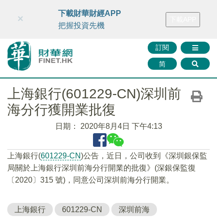
財華智庫網
FINTV
FINMETA
財華證券
媒體矩陣
下載財華財經APP
×
下載APP
智庫沙龍
聯絡我們
把握投資先機
訂閱
简
上海銀行(601229-CN)深圳前
海分行獲開業批復
日期：
2020年8月4日 下午4:13
上海銀行(
601229-CN
)公告，近日，公司收到《深圳銀保監
局關於上海銀行深圳前海分行開業的批復》(深銀保監復
〔2020〕315 號)，同意公司深圳前海分行開業。
上海銀行
601229-CN
深圳前海