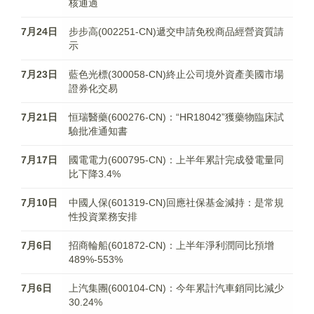
核通過
7月24日
步步高(002251-CN)遞交申請免稅商品經營資質請
示
7月23日
藍色光標(300058-CN)終止公司境外資產美國市場
證券化交易
7月21日
恒瑞醫藥(600276-CN)：“HR18042”獲藥物臨床試
驗批准通知書
7月17日
國電電力(600795-CN)：上半年累計完成發電量同
比下降3.4%
7月10日
中國人保(601319-CN)回應社保基金減持：是常規
性投資業務安排
7月6日
招商輪船(601872-CN)：上半年淨利潤同比預增
489%-553%
7月6日
上汽集團(600104-CN)：今年累計汽車銷同比減少
30.24%