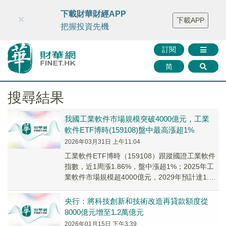
財華智庫網
FINTV
FINMETA
財華證券
媒體矩陣
下載財華財經APP
×
下載APP
智庫沙龍
聯絡我們
把握投資先機
訂閱
简
搜尋結果
我國工業軟件市場規模突破4000億元，工業
軟件ETF博時(159108)盤中最高漲超1%
2026年03月31日 上午11:04
工業軟件ETF博時（159108）跟蹤國證工業軟件
指數，近1周漲1.86%，盤中漲超1%；2025年工
業軟件市場規模超4000億元，2029年預計達1.2
萬億元。
央行：將科技創新和技術改造再貸款額度從
8000億元增至1.2萬億元
2026年01月15日 下午3:39