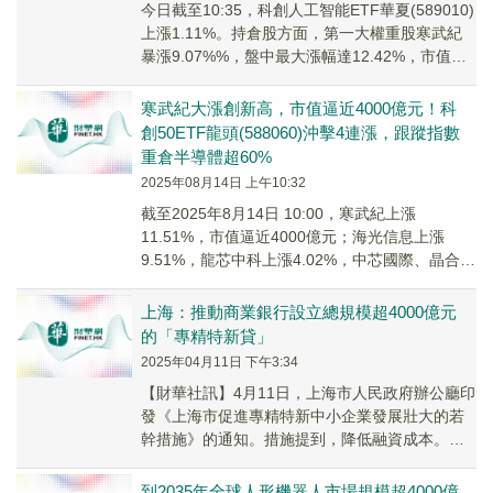
今日截至10:35，科創人工智能ETF華夏(589010)
上漲1.11%。持倉股方面，第一大權重股寒武紀
暴漲9.07%%，盤中最大漲幅達12.42%，市值一
度超4000億元。
寒武紀大漲創新高，市值逼近4000億元！科
創50ETF龍頭(588060)沖擊4連漲，跟蹤指數
重倉半導體超60%
2025年08月14日 上午10:32
截至2025年8月14日 10:00，寒武紀上漲
11.51%，市值逼近4000億元；海光信息上漲
9.51%，龍芯中科上漲4.02%，中芯國際、晶合集
成等個股跟漲。科創50ETF龍...
上海：推動商業銀行設立總規模超4000億元
的「專精特新貸」
2025年04月11日 下午3:34
【財華社訊】4月11日，上海市人民政府辦公廳印
發《上海市促進專精特新中小企業發展壯大的若
幹措施》的通知。措施提到，降低融資成本。推
動商業銀行設立總規模超4000億元的「專精特新
貸...
到2035年全球人形機器人市場規模超4000億