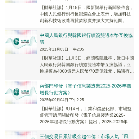
【財華社訊】1月15日，國新辦舉行新聞發佈會，
中國人民銀行副行長鄒瀾在會上表示，增加科技
創新和技術改造再貸款額度并擴大支持範圍。將
科技創新和技術改造再貸款額度從8000億元，增
加...
中國人民銀行與韓國銀行續簽雙邊本幣互換協
議
2025年11月03日 下午2:05
【財華社訊】11月3日，經國務院批準，近日中國
人民銀行與韓國銀行續簽雙邊本幣互換協議，互
換規模為4000億元人民幣/70萬億韓元，協議有效
期五年，經雙方同意可以展期。雙方再次續簽...
兩部門印發《電子信息製造業2025-2026年穩
增長行動方案》
2025年09月04日 下午2:25
【財華社訊】9月4日，工業和信息化部、市場監
督管理總局關於印發《電子信息製造業2025-
2026年穩增長行動方案》提出，2025-2026年，
主要預期目標是：規模以上計算機、通信...
三個交易日累計吸金超41億！市場人氣「風