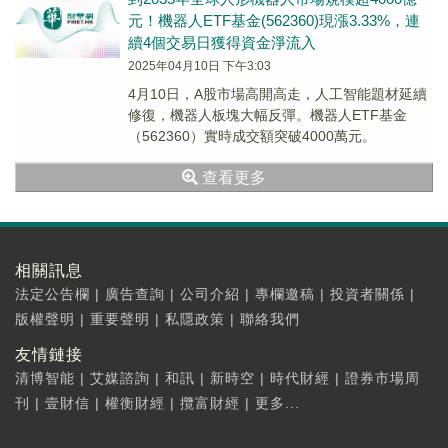
元！機器人ETF基金(562360)現漲3.33%，連
續4個交易日獲得資金淨流入
2025年04月10日 下午3:03
4月10日，A股市場高開高走，人工智能題材延續
修復，機器人板塊大幅反彈。機器人ETF基金
（562360）實時成交額突破4000萬元。
查看更多
相關訊息
法定公告欄
|
廣告查詢
|
公司介紹
|
專欄邀稿
|
投資者關係
|
版權聲明
|
重要聲明
|
私隱政策
|
聯絡我們
友情鏈接
清博智能
|
艾媒諮詢
|
和訊
|
新時空
|
時代財經
|
證券市場周
刊
|
壹財信
|
權衡財經
|
攬富財經
|
更多...