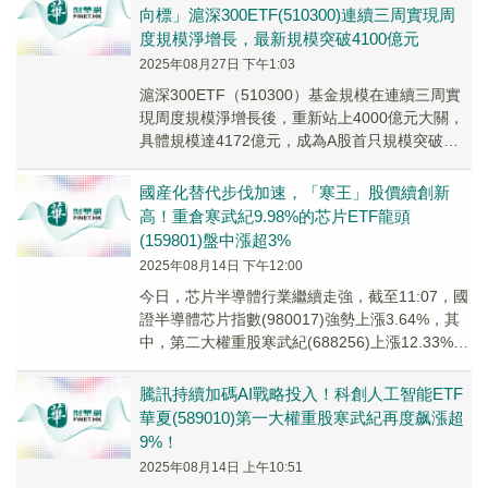
向標」滬深300ETF(510300)連續三周實現周
度規模淨增長，最新規模突破4100億元
2025年08月27日 下午1:03
滬深300ETF（510300）基金規模在連續三周實
現周度規模淨增長後，重新站上4000億元大關，
具體規模達4172億元，成為A股首只規模突破
4000億元的股票ETF産品。
國産化替代步伐加速，「寒王」股價續創新
高！重倉寒武紀9.98%的芯片ETF龍頭
(159801)盤中漲超3%
2025年08月14日 下午12:00
今日，芯片半導體行業繼續走強，截至11:07，國
證半導體芯片指數(980017)強勢上漲3.64%，其
中，第二大權重股寒武紀(688256)上漲12.33%，
股價再創歷史新高，市值突破4000億元。
騰訊持續加碼AI戰略投入！科創人工智能ETF
華夏(589010)第一大權重股寒武紀再度飙漲超
9%！
2025年08月14日 上午10:51