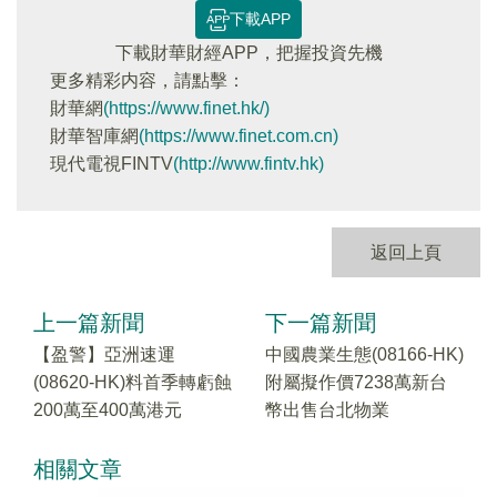
下載APP
下載財華財經APP，把握投資先機
更多精彩内容，請點擊：
財華網
(https://www.finet.hk/)
財華智庫網
(https://www.finet.com.cn)
現代電視FINTV
(http://www.fintv.hk)
返回上頁
上一篇新聞
下一篇新聞
【盈警】亞洲速運
中國農業生態(08166-HK)
(08620-HK)料首季轉虧蝕
附屬擬作價7238萬新台
200萬至400萬港元
幣出售台北物業
相關文章