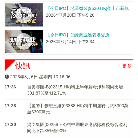
【今日IPO】芯碁微装[9630.HK]创上市新低
2026年7月20日 下午5:20
【今日IPO】知原药业递表港交所
2026年7月14日 下午3:34
快訊
更多
2026年8月6日 星期四 10:16:06
17:36
百奧賽圖-B(02315.HK)料上半年歸母淨利潤同比增
391.87%至412.71%
17:28
【盈警】創想三維(03388.HK)料中期盈转亏約5300萬
至6300萬元
17:20
湯臣集團(00258.HK)料中期股東應佔除稅後綜合溢利
同比下跌85%至90%