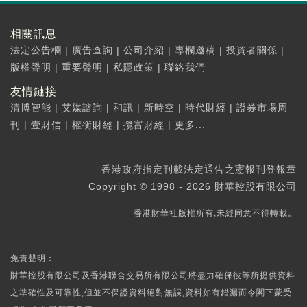
相關訊息
法定公告欄
|
廣告查詢
|
公司介紹
|
專欄邀稿
|
投資者關係
|
版權聲明
|
重要聲明
|
私隱政策
|
聯絡我們
友情鏈接
清博智能
|
艾媒諮詢
|
和訊
|
新時空
|
時代財經
|
證券市場周
刊
|
壹財信
|
權衡財經
|
攬富財經
|
更多...
香港政府指定刊載法定通告之憲報刊登報章
Copyright © 1998 - 2026 財華控股有限公司
香港財華社版權所有,未經同意不得轉載。
免責聲明：
財華控股有限公司及香港聯合交易所有限公司將盡力確保彼等所提供資料
之準確性及可靠性,但並不保證資料絕對無誤,資料如有錯漏而令閣下蒙受