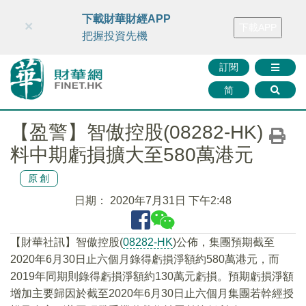
財華智庫網
FINTV
FINMETA
財華證券
媒體矩陣
下載財華財經APP
×
下載APP
智庫沙龍
聯絡我們
把握投資先機
訂閱
简
【盈警】智傲控股(08282-HK)
料中期虧損擴大至580萬港元
原創
日期：
2020年7月31日 下午2:48
【財華社訊】智傲控股(
08282-HK
)公佈，集團預期截至
2020年6月30日止六個月錄得虧損淨額約580萬港元，而
2019年同期則錄得虧損淨額約130萬元虧損。預期虧損淨額
增加主要歸因於截至2020年6月30日止六個月集團若幹經授