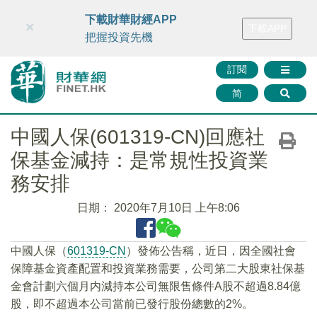
財華智庫網
FINTV
FINMETA
財華證券
媒體矩陣
下載財華財經APP
×
下載APP
智庫沙龍
聯絡我們
把握投資先機
訂閱
简
中國人保(601319-CN)回應社
保基金減持：是常規性投資業
務安排
日期：
2020年7月10日 上午8:06
中國人保（
601319-CN
）發佈公告稱，近日，因全國社會
保障基金資產配置和投資業務需要，公司第二大股東社保基
金會計劃六個月内減持本公司無限售條件A股不超過8.84億
股，即不超過本公司當前已發行股份總數的2%。