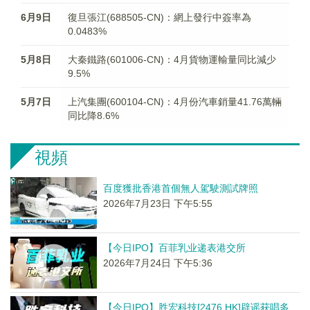
6月9日
復旦張江(688505-CN)：網上發行中簽率為
0.0483%
5月8日
大秦鐵路(601006-CN)：4月貨物運輸量同比減少
9.5%
5月7日
上汽集團(600104-CN)：4月份汽車銷量41.76萬輛
同比降8.6%
視頻
百度獲批香港首個無人駕駛測試牌照
2026年7月23日 下午5:55
【今日IPO】百菲乳业递表港交所
2026年7月24日 下午5:36
【今日IPO】胜宏科技[2476.HK]辟谣获唱多