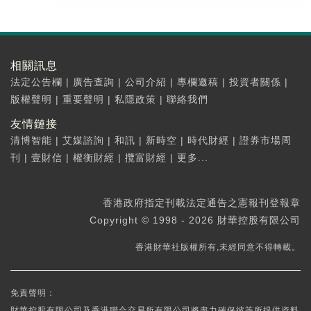
相關訊息
法定公告欄
|
廣告查詢
|
公司介紹
|
專欄邀稿
|
投資者關係
|
版權聲明
|
重要聲明
|
私隱政策
|
聯絡我們
友情鏈接
清博智能
|
艾媒諮詢
|
和訊
|
新時空
|
時代財經
|
證券市場周
刊
|
壹財信
|
權衡財經
|
攬富財經
|
更多...
香港政府指定刊載法定通告之憲報刊登報章
Copyright © 1998 - 2026 財華控股有限公司
香港財華社版權所有,未經同意不得轉載。
免責聲明：
財華控股有限公司及香港聯合交易所有限公司將盡力確保彼等所提供資料