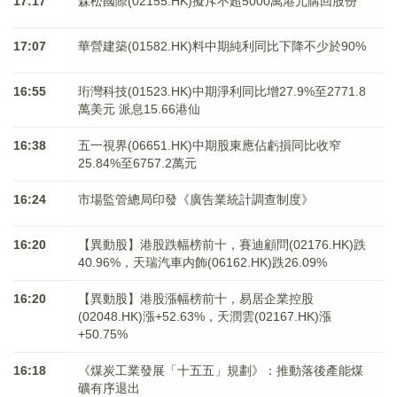
17:17
森松國際(02155.HK)擬斥不超5000萬港元購回股份
17:07
華營建築(01582.HK)料中期純利同比下降不少於90%
16:55
珩灣科技(01523.HK)中期淨利同比增27.9%至2771.8
萬美元 派息15.66港仙
16:38
五一視界(06651.HK)中期股東應佔虧損同比收窄
25.84%至6757.2萬元
16:24
市場監管總局印發《廣告業統計調查制度》
16:20
【異動股】港股跌幅榜前十，賽迪顧問(02176.HK)跌
40.96%，天瑞汽車内飾(06162.HK)跌26.09%
16:20
【異動股】港股漲幅榜前十，易居企業控股
(02048.HK)漲+52.63%，天潤雲(02167.HK)漲
+50.75%
16:18
《煤炭工業發展「十五五」規劃》：推動落後產能煤
礦有序退出