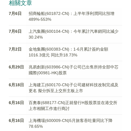
相關文章
7月6日
招商輪船(601872-CN)：上半年淨利潤同比預增
489%-553%
7月6日
上汽集團(600104-CN)：今年累計汽車銷同比減少
30.24%
7月2日
金地集團(600383-CN)：1-6月累計簽約金額
1016.3億元 同比升18.73%
6月29日
兆易創新(603986-CN)子公司已出售所持全部中芯
國際(00981-HK)股票
6月18日
上海建工(600170-CN)子公司建材科技改制完成及
更名 擬分拆至上交所主板上市
6月16日
百奧泰(688177-CN)正就發行H股股票並在港交所
上市相關工作進行商討
6月16日
上海機場(600009-CN)5月旅客吞吐量同比下降
78.65%