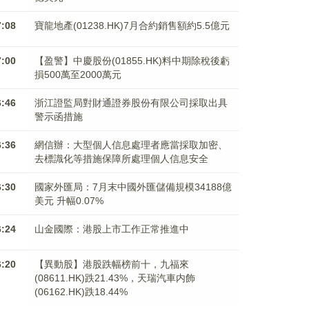
7:08
寶龍地產(01238.HK)7月合約銷售額約5.5億元
7:00
【盈警】中慶股份(01855.HK)料中期除稅後虧
損500萬至2000萬元
6:46
浙江證監局對財通證券股份有限公司採取出具
警示函措施
6:36
網信辦：大型個人信息處理者應當採取加密、
去標識化等措施保障所處理個人信息安全
6:30
國家外匯局：7月末中國外匯儲備規模34188億
美元 升幅0.07%
6:24
山金國際：港股上市工作正常推進中
6:20
【異動股】港股跌幅榜前十，九福來
(08611.HK)跌21.43%，天瑞汽車内飾
(06162.HK)跌18.44%