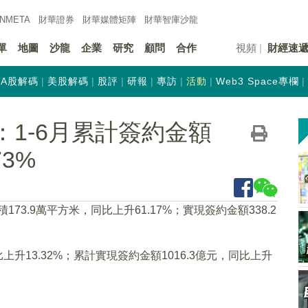
INMETA
財華證券
財華
媒體矩陣
財華
智庫沙龍
單
地圖
沙龍
企業
研究
顧問
合作
視頻
財經速
A股解碼
美股解碼
股評
研報
專訪
活動
Web3 Space專欄
N)：1-6月累計簽約金額
73%
173.9萬平方米，同比上升61.17%；實現簽約金額338.2
上升13.32%；累計實現簽約金額1016.3億元，同比上升