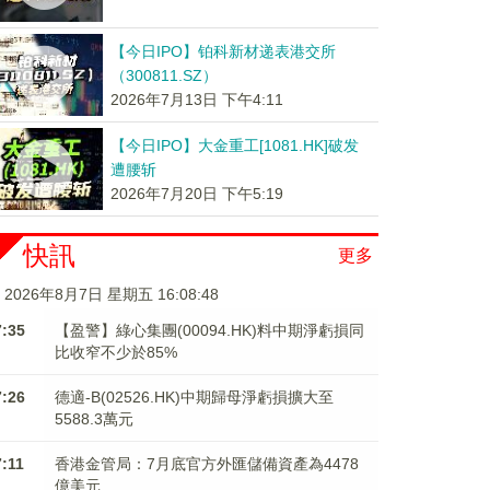
【今日IPO】铂科新材递表港交所
（300811.SZ）
2026年7月13日 下午4:11
【今日IPO】大金重工[1081.HK]破发
遭腰斩
2026年7月20日 下午5:19
快訊
更多
2026年8月7日 星期五 16:08:48
7:35
【盈警】綠心集團(00094.HK)料中期淨虧損同
比收窄不少於85%
7:26
德適-B(02526.HK)中期歸母淨虧損擴大至
5588.3萬元
7:11
香港金管局：7月底官方外匯儲備資產為4478
億美元