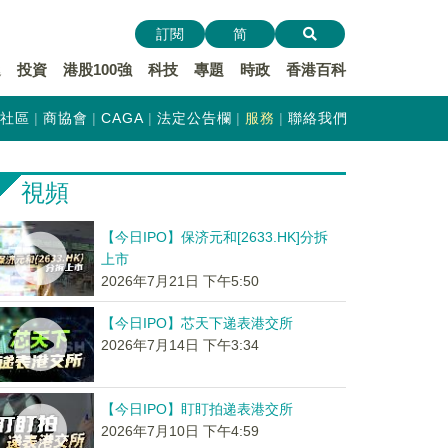
訂閱
简
遞
投資
港股100強
科技
專題
時政
香港百科
社區
商協會
CAGA
法定公告欄
服務
聯絡我們
視頻
【今日IPO】保济元和[2633.HK]分拆
上市
2026年7月21日 下午5:50
【今日IPO】芯天下递表港交所
2026年7月14日 下午3:34
【今日IPO】盯盯拍递表港交所
2026年7月10日 下午4:59