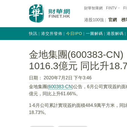
財華智庫網
FINTV
F
港股100強
官網
榜
快訊
港交所發佈
今日IPO
一圖解碼
港股解碼
金地集團(600383-C
1016.3億元 同比升18.
日期：
2020年7月2日 下午3:46
金地集團(
600383-CN
)公告，6月公司實現簽約面積
億元，同比上升61.66%。
1-6月公司累計實現簽約面積484.9萬平方米，同比
18.73%。