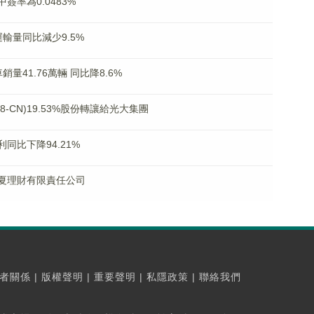
中簽率為0.0483%
物運輸量同比減少9.5%
車銷量41.76萬輛 同比降8.6%
-CN)19.53%股份轉讓給光大集團
利同比下降94.21%
建華夏理財有限責任公司
者關係
|
版權聲明
|
重要聲明
|
私隱政策
|
聯絡我們