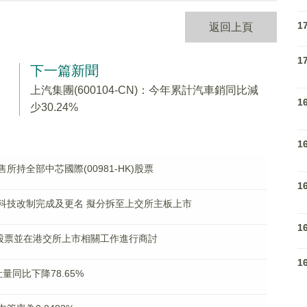
1
返回上頁
1
下一篇新聞
中
上汽集團(600104-CN)：今年累計汽車銷同比減
1
少30.24%
1
出售所持全部中芯國際(00981-HK)股票
1
司建材科技改制完成及更名 擬分拆至上交所主板上市
1
行H股股票並在港交所上市相關工作進行商討
1
吐量同比下降78.65%