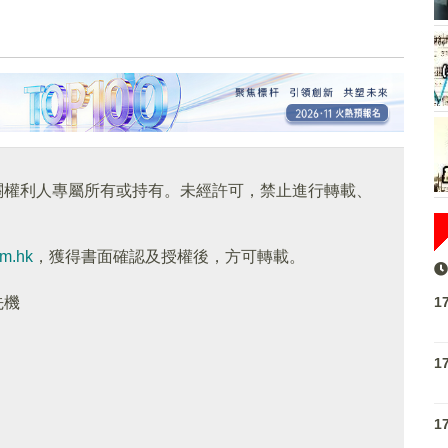
關權利人專屬所有或持有。未經許可，禁止進行轉載、
om.hk
，獲得書面確認及授權後，方可轉載。
1
先機
1
1