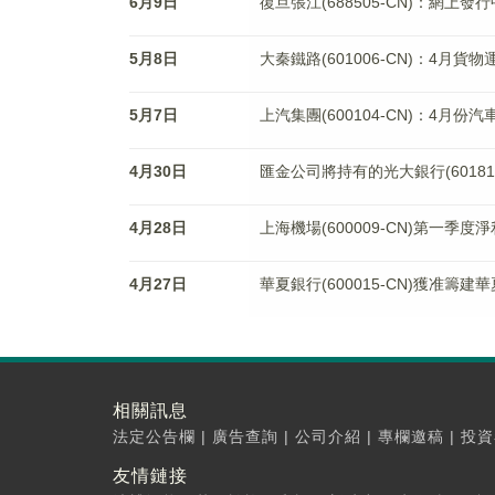
6月9日
復旦張江(688505-CN)：網上發行
5月8日
大秦鐵路(601006-CN)：4月貨
5月7日
上汽集團(600104-CN)：4月份汽
4月30日
匯金公司將持有的光大銀行(601818
4月28日
上海機場(600009-CN)第一季度淨
4月27日
華夏銀行(600015-CN)獲准籌
相關訊息
法定公告欄
|
廣告查詢
|
公司介紹
|
專欄邀稿
|
投資
友情鏈接