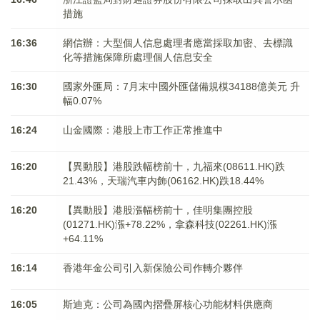
措施
16:36
網信辦：大型個人信息處理者應當採取加密、去標識
化等措施保障所處理個人信息安全
16:30
國家外匯局：7月末中國外匯儲備規模34188億美元 升
幅0.07%
16:24
山金國際：港股上市工作正常推進中
16:20
【異動股】港股跌幅榜前十，九福來(08611.HK)跌
21.43%，天瑞汽車内飾(06162.HK)跌18.44%
16:20
【異動股】港股漲幅榜前十，佳明集團控股
(01271.HK)漲+78.22%，拿森科技(02261.HK)漲
+64.11%
16:14
香港年金公司引入新保險公司作轉介夥伴
16:05
斯迪克：公司為國內摺疊屏核心功能材料供應商