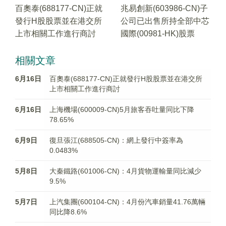
百奧泰(688177-CN)正就
兆易創新(603986-CN)子
發行H股股票並在港交所
公司已出售所持全部中芯
上市相關工作進行商討
國際(00981-HK)股票
相關文章
6月16日
百奧泰(688177-CN)正就發行H股股票並在港交所
上市相關工作進行商討
6月16日
上海機場(600009-CN)5月旅客吞吐量同比下降
78.65%
6月9日
復旦張江(688505-CN)：網上發行中簽率為
0.0483%
5月8日
大秦鐵路(601006-CN)：4月貨物運輸量同比減少
9.5%
5月7日
上汽集團(600104-CN)：4月份汽車銷量41.76萬輛
同比降8.6%