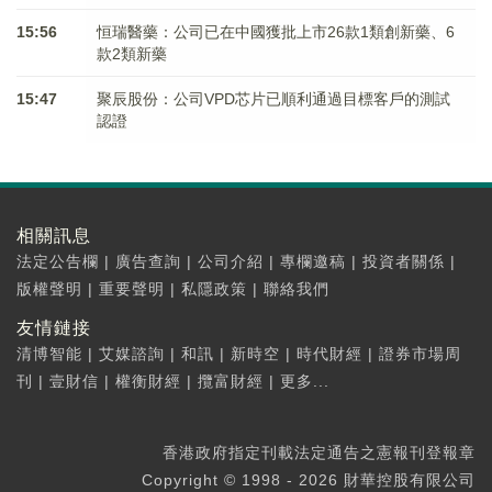
15:56
恒瑞醫藥：公司已在中國獲批上市26款1類創新藥、6
款2類新藥
15:47
聚辰股份：公司VPD芯片已順利通過目標客戶的測試
認證
相關訊息
法定公告欄
|
廣告查詢
|
公司介紹
|
專欄邀稿
|
投資者關係
|
版權聲明
|
重要聲明
|
私隱政策
|
聯絡我們
友情鏈接
清博智能
|
艾媒諮詢
|
和訊
|
新時空
|
時代財經
|
證券市場周
刊
|
壹財信
|
權衡財經
|
攬富財經
|
更多...
香港政府指定刊載法定通告之憲報刊登報章
Copyright © 1998 - 2026 財華控股有限公司