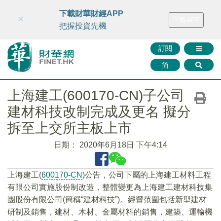
財華智庫網
FINTV
FINMETA
財華證券
媒體矩陣
下載財華財經APP
×
下載APP
智庫沙龍
聯絡我們
把握投資先機
訂閱
简
上海建工(600170-CN)子公司
建材科技改制完成及更名 擬分
拆至上交所主板上市
日期：
2020年6月18日 下午4:14
上海建工(
600170-CN
)公告，公司下屬的上海建工材料工程
有限公司實施股份制改造，整體變更為上海建工建材科技集
團股份有限公司(簡稱“建材科技”)。經營范圍包括新型建材
研制及銷售，建材、木材、金屬材料的銷售，建築、運輸機