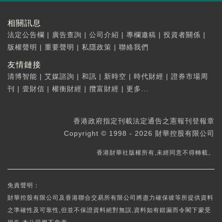
相關訊息
法定公告欄
|
廣告查詢
|
公司介紹
|
專欄邀稿
|
投資者關係
|
版權聲明
|
重要聲明
|
私隱政策
|
聯絡我們
友情鏈接
清博智能
|
艾媒諮詢
|
和訊
|
新時空
|
時代財經
|
證券市場周
刊
|
壹財信
|
權衡財經
|
攬富財經
|
更多...
香港政府指定刊載法定通告之憲報刊登報章
Copyright © 1998 - 2026 財華控股有限公司
香港財華社版權所有,未經同意不得轉載。
免責聲明：
財華控股有限公司及香港聯合交易所有限公司將盡力確保彼等所提供資料
之準確性及可靠性,但並不保證資料絕對無誤,資料如有錯漏而令閣下蒙受