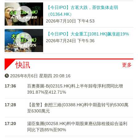
【今日IPO】古茗大跌，茶饮集体走弱
（01364.HK）
2026年7月10日 下午4:53
【今日IPO】大金重工[1081.HK]飙涨超19%
2026年7月24日 下午5:36
快訊
更多
2026年8月6日 星期四 20:08:16
17:36
百奧賽圖-B(02315.HK)料上半年歸母淨利潤同比增
391.87%至412.71%
17:28
【盈警】創想三維(03388.HK)料中期盈转亏約5300萬
至6300萬元
17:20
湯臣集團(00258.HK)料中期股東應佔除稅後綜合溢利
同比下跌85%至90%