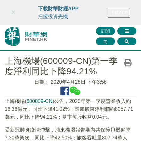
財華智庫網
FINTV
FINMETA
財華證券
媒體矩陣
下載財華財經APP
×
下載APP
智庫沙龍
聯絡我們
把握投資先機
訂閱
简
上海機場(600009-CN)第一季
度淨利同比下降94.21%
日期：
2020年4月28日 下午3:56
上海機場(
600009-CN
)公告，2020年第一季度營業收入約
16.36億元，同比下降41.02%；歸屬股東淨利潤約8057.71
萬元，同比下降94.21%；基本每股收益0.04元。
受新冠肺炎疫情沖擊，浦東機場報告期內共保障飛機起降
7.30萬架次，同比下降42.50%；旅客吞吐量807.74萬人