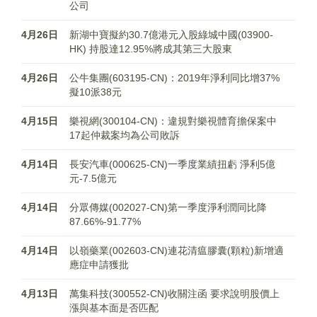
公司
4月26日
新湖中寶擬約30.7億港元入股綠城中國(03900-
HK) 持股達12.95%將成其第三大股東
4月26日
公牛集團(603195-CN)：2019年淨利同比增37%
擬10派38元
4月15日
樂視網(300104-CN)：違規對樂視體育擔保案中
17起仲裁案均為公司敗訴
4月14日
長安汽車(000625-CN)一季度業績扭虧 淨利5億
元-7.5億元
4月14日
分眾傳媒(002027-CN)第一季度淨利潤同比降
87.66%-91.77%
4月14日
以嶺藥業(002603-CN)連花清瘟膠囊(顆粒)新增適
應症申請獲批
4月13日
萬集科技(300552-CN)收關注函 要求說明股價上
漲與基本面是否匹配