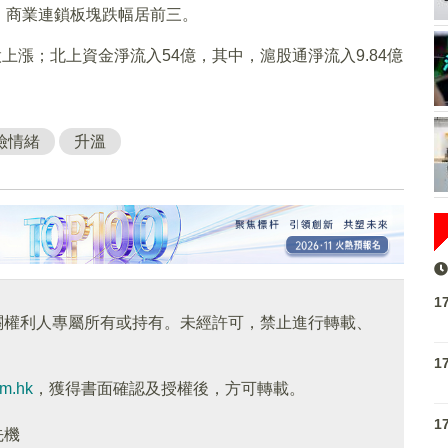
、商業連鎖板塊跌幅居前三。
9股上漲；北上資金淨流入54億，其中，滬股通淨流入9.84億
險情緒
升溫
1
關權利人專屬所有或持有。未經許可，禁止進行轉載、
1
om.hk
，獲得書面確認及授權後，方可轉載。
1
先機