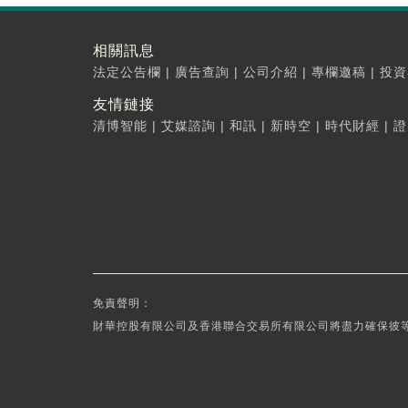
相關訊息
法定公告欄
|
廣告查詢
|
公司介紹
|
專欄邀稿
|
投資
友情鏈接
清博智能
|
艾媒諮詢
|
和訊
|
新時空
|
時代財經
|
證
免責聲明：
財華控股有限公司及香港聯合交易所有限公司將盡力確保彼等