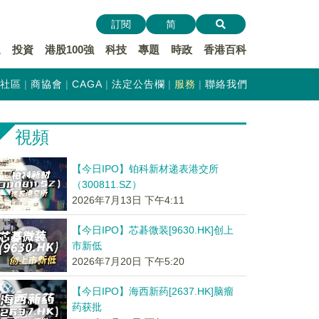
訂閱
简
遞
投資
港股100強
科技
專題
時政
香港百科
社區
商協會
CAGA
法定公告欄
服務
聯絡我們
視頻
【今日IPO】铂科新材递表港交所
（300811.SZ）
2026年7月13日 下午4:11
【今日IPO】芯碁微装[9630.HK]创上
市新低
2026年7月20日 下午5:20
【今日IPO】海西新药[2637.HK]脑瘤
药获批