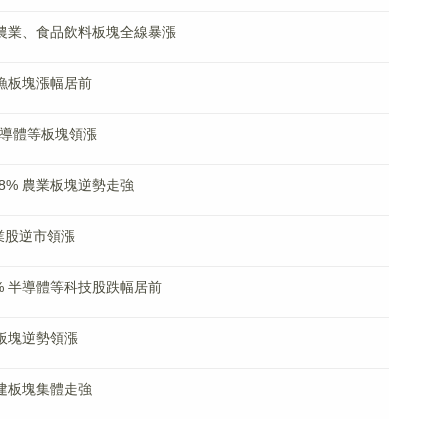
% 農業、食品飲料板塊全線暴漲
牧漁板塊漲幅居前
半導體等板塊領漲
8% 農業板塊逆勢走強
業股逆市領漲
% 半導體等科技股跌幅居前
建板塊逆勢領漲
基建板塊集體走強