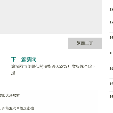
1
1
1
返回上頁
1
下一篇新聞
前
滬深兩市集體低開滬指跌0.52% 行業板塊全線下
1
挫
1
科技股大漲居前
1
% 新能源汽車概念走強