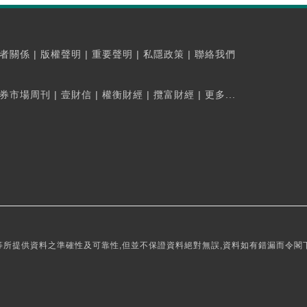
者關係
|
版權聲明
|
重要聲明
|
私隱政策
|
聯絡我們
券市場周刊
|
壹財信
|
權衡財經
|
攬富財經
|
更多...
所提供資料之準確性及可靠性,但並不保證資料絕對無誤,資料如有錯漏而令閣