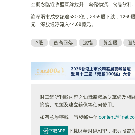
金概念臨近收盤直線拉升；倉儲物流、食品飲料
滬深兩市成交額逾5800億，2355股下跌，126
元，深股通淨流入44.69億元。
A股
衝高回落
滬指
黃金股
避
財華網所刊載內容之知識產權為財華網及相
摘編、複製及建立鏡像等任何使用。
如有意願轉載，請發郵件至
content@finet.c
下載APP
下載財華財經APP，把握投資