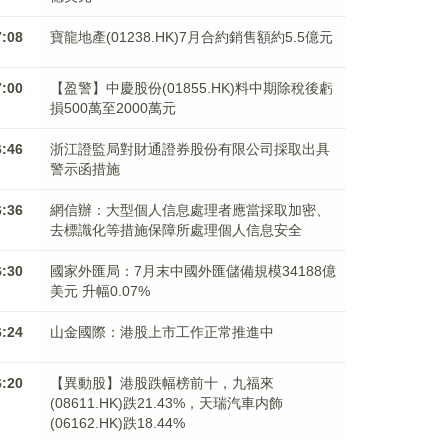
7:08
寶龍地產(01238.HK)7月合約銷售額約5.5億元
7:00
【盈警】中慶股份(01855.HK)料中期除稅後虧
損500萬至2000萬元
6:46
浙江證監局對財通證券股份有限公司採取出具
警示函措施
6:36
網信辦：大型個人信息處理者應當採取加密、
去標識化等措施保障所處理個人信息安全
6:30
國家外匯局：7月末中國外匯儲備規模34188億
美元 升幅0.07%
6:24
山金國際：港股上市工作正常推進中
6:20
【異動股】港股跌幅榜前十，九福來
(08611.HK)跌21.43%，天瑞汽車内飾
(06162.HK)跌18.44%