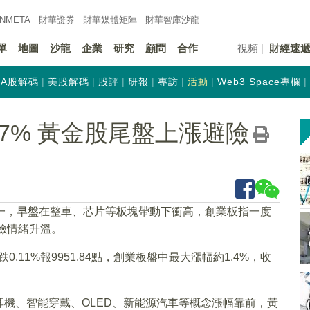
INMETA
財華證券
財華
媒體矩陣
財華
智庫沙龍
單
地圖
沙龍
企業
研究
顧問
合作
視頻
財經速
A股解碼
美股解碼
股評
研報
專訪
活動
Web3 Space專欄
57% 黃金股尾盤上漲避險
一，早盤在整車、芯片等板塊帶動下衝高，創業板指一度
險情緒升溫。
跌0.11%報9951.84點，創業板盤中最大漲幅約1.4%，收
機、智能穿戴、OLED、新能源汽車等概念漲幅靠前，黃