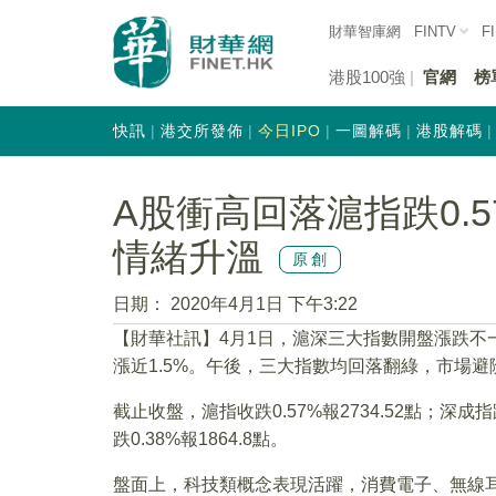
財華智庫網
FINTV
F
港股100強
官網
榜
快訊
港交所發佈
今日IPO
一圖解碼
港股解碼
A股衝高回落滬指跌0.
情緒升溫
原創
日期：
2020年4月1日 下午3:22
【財華社訊】4月1日，滬深三大指數開盤漲跌不
漲近1.5%。午後，三大指數均回落翻綠，市場避
截止收盤，滬指收跌0.57%報2734.52點；深成指
跌0.38%報1864.8點。
盤面上，科技類概念表現活躍，消費電子、無線耳