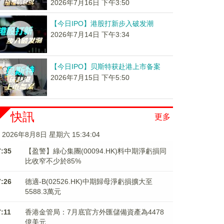
2026年7月16日 下午3:50
【今日IPO】港股打新步入破发潮
2026年7月14日 下午3:34
【今日IPO】贝斯特获赴港上市备案
2026年7月15日 下午5:50
快訊
更多
2026年8月8日 星期六 15:34:05
7:35
【盈警】綠心集團(00094.HK)料中期淨虧損同
比收窄不少於85%
7:26
德適-B(02526.HK)中期歸母淨虧損擴大至
5588.3萬元
7:11
香港金管局：7月底官方外匯儲備資產為4478
億美元