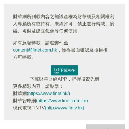
財華網所刊載內容之知識產權為財華網及相關權利
人專屬所有或持有。未經許可，禁止進行轉載、摘
編、複製及建立鏡像等任何使用。
如有意願轉載，請發郵件至
content@finet.com.hk
，獲得書面確認及授權後，
方可轉載。
下載APP
下載財華財經APP，把握投資先機
更多精彩内容，請點擊：
財華網
(https://www.finet.hk/)
財華智庫網
(https://www.finet.com.cn)
現代電視FINTV
(http://www.fintv.hk)