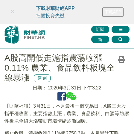
財華智庫網
FINTV
FINMETA
財華證券
媒體矩陣
下載財華財經APP
×
下載APP
智庫沙龍
聯絡我們
把握投資先機
訂閱
简
A股高開低走滬指震蕩收漲
0.11% 農業、食品飲料板塊全
線暴漲
原創
日期：
2020年3月31日 下午3:22
【財華社訊】3月31日，本月最後一個交易日，A股三大股
指平穩收官，主要指數上漲，農業、食品飲料、白酒等防禦
性板塊全線大漲帶動市場情緒逐漸回暖。
截止收盤，滬指收漲0.11%報2750.3點，本月累計下跌