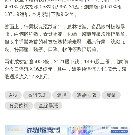
4.51%;深成指漲0.58%報9962.31點；創業板漲0.61%報
1871.92點，本月累計下跌9.64%。
盤面上，行業板塊漲跌參半，農林牧漁、食品飲料板塊暴
漲，白酒股強勢，倉儲物流、化纖、醫藥等板塊漲幅靠前。
但以半導體為首的科技板塊持續走弱，通訊行業、紡織服
裝、特高壓、醫療、口罩、軟件等跌幅居前。
兩市成交額逾5000億，2121股下跌，1496股上漲；北向資
金今日淨流入16.5億元，其中，滬股通淨流入4.1億元，深
股通淨流入12.3億元。
A股
高開低走
滬指
震蕩收漲
農業
食品飲料
全線暴漲