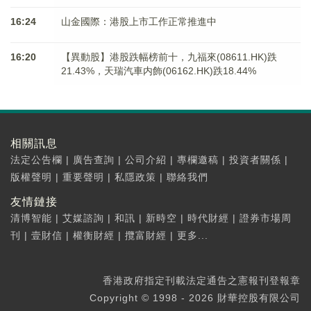
16:24
山金國際：港股上市工作正常推進中
16:20
【異動股】港股跌幅榜前十，九福來(08611.HK)跌
21.43%，天瑞汽車内飾(06162.HK)跌18.44%
相關訊息
法定公告欄
|
廣告查詢
|
公司介紹
|
專欄邀稿
|
投資者關係
|
版權聲明
|
重要聲明
|
私隱政策
|
聯絡我們
友情鏈接
清博智能
|
艾媒諮詢
|
和訊
|
新時空
|
時代財經
|
證券市場周
刊
|
壹財信
|
權衡財經
|
攬富財經
|
更多...
香港政府指定刊載法定通告之憲報刊登報章
Copyright © 1998 - 2026 財華控股有限公司