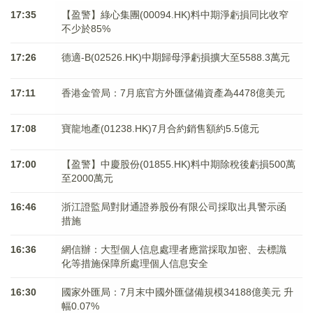
17:35
【盈警】綠心集團(00094.HK)料中期淨虧損同比收窄
不少於85%
17:26
德適-B(02526.HK)中期歸母淨虧損擴大至5588.3萬元
17:11
香港金管局：7月底官方外匯儲備資產為4478億美元
17:08
寶龍地產(01238.HK)7月合約銷售額約5.5億元
17:00
【盈警】中慶股份(01855.HK)料中期除稅後虧損500萬
至2000萬元
16:46
浙江證監局對財通證券股份有限公司採取出具警示函
措施
16:36
網信辦：大型個人信息處理者應當採取加密、去標識
化等措施保障所處理個人信息安全
16:30
國家外匯局：7月末中國外匯儲備規模34188億美元 升
幅0.07%