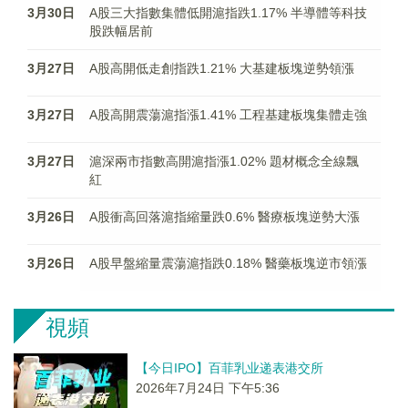
3月30日
A股三大指數集體低開滬指跌1.17% 半導體等科技
股跌幅居前
3月27日
A股高開低走創指跌1.21% 大基建板塊逆勢領漲
3月27日
A股高開震蕩滬指漲1.41% 工程基建板塊集體走強
3月27日
滬深兩市指數高開滬指漲1.02% 題材概念全線飄
紅
3月26日
A股衝高回落滬指縮量跌0.6% 醫療板塊逆勢大漲
3月26日
A股早盤縮量震蕩滬指跌0.18% 醫藥板塊逆市領漲
視頻
【今日IPO】百菲乳业递表港交所
2026年7月24日 下午5:36