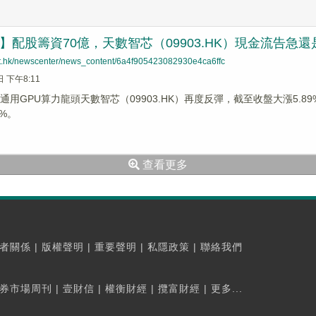
蹤】配股籌資70億，天數智芯（09903.HK）現金流告急
net.hk/newscenter/news_content/6a4f905423082930e4ca6ffc
日 下午8:11
通用GPU算力龍頭天數智芯（09903.HK）再度反彈，截至收盤大漲5.
2%。
查看更多
者關係
|
版權聲明
|
重要聲明
|
私隱政策
|
聯絡我們
券市場周刊
|
壹財信
|
權衡財經
|
攬富財經
|
更多...