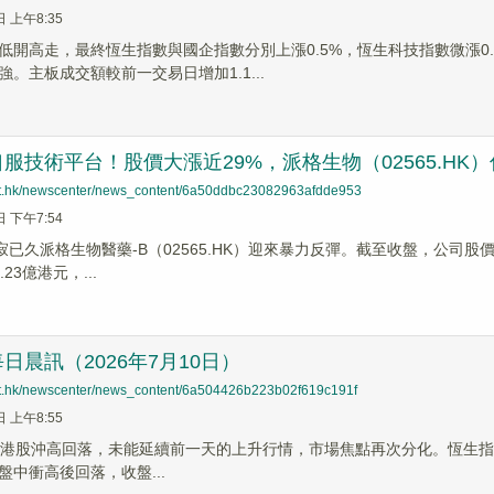
日 上午8:35
低開高走，最終恆生指數與國企指數分別上漲0.5%，恆生科技指數微漲0
。主板成交額較前一交易日增加1.1...
服技術平台！股價大漲近29%，派格生物（02565.HK
net.hk/newscenter/news_content/6a50ddbc23082963afdde953
日 下午7:54
寂已久派格生物醫藥-B（02565.HK）迎來暴力反彈。截至收盤，公司股價報7
23億港元，...
日晨訊（2026年7月10日）
net.hk/newscenter/news_content/6a504426b223b02f619c191f
日 上午8:55
港股沖高回落，未能延續前一天的上升行情，市場焦點再次分化。恆生指數跌169
盤中衝高後回落，收盤...