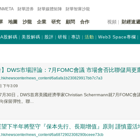
INMETA
財華證券
財華
媒體矩陣
財華
智庫沙龍
單
地圖
沙龍
企業
研究
顧問
合作
視頻
財經速
A股解碼
美股解碼
股評
研報
專訪
活動
Web3 Space專欄
】DWS市場評論：7月FOMC會議 市場會否比聯儲局更
net.hk/newscenter/news_content/6a6afa1b230829917bb7c7a3
日 下午3:09
月30日，DWS首席美國經濟學家Christian Scherrmann就7月
保留彈性。聯...
展望下半年將堅守『保本先行、長期增值』原則 謹慎靈活
net.hk/newscenter/news_content/6a6872902308290bceee73cb