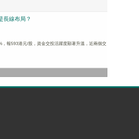
還是長線布局？
89%，報593港元/股，資金交投活躍度顯著升溫，近兩個交