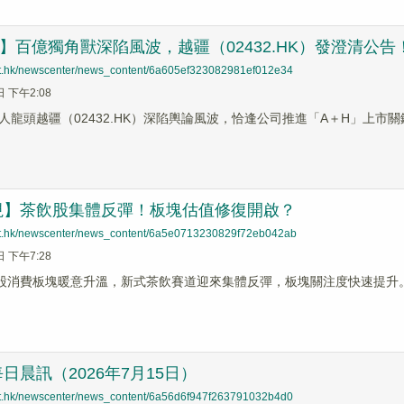
蹤】百億獨角獸深陷風波，越疆（02432.HK）發澄清公告
net.hk/newscenter/news_content/6a605ef323082981ef012e34
日 下午2:08
人龍頭越疆（02432.HK）深陷輿論風波，恰逢公司推進「A＋H」上市
視】茶飲股集體反彈！板塊估值修復開啟？
net.hk/newscenter/news_content/6a5e0713230829f72eb042ab
日 下午7:28
港股消費板塊暖意升溫，新式茶飲賽道迎來集體反彈，板塊關注度快速提升
日晨訊（2026年7月15日）
net.hk/newscenter/news_content/6a56d6f947f263791032b4d0