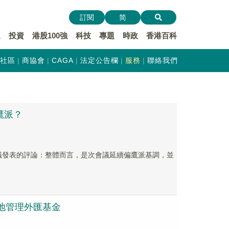
訂閱
简
遞
投資
港股100強
科技
專題
時政
香港百科
社區
商協會
CAGA
法定公告欄
服務
聯絡我們
鷹派？
FOMC會議發表的評論：整體而言，是次會議延續偏鷹派基調，並
地管理外匯基金