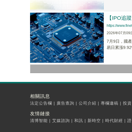
【IPO追
https://www.fi
2026年07月09
7月9日，國產
易日累漲9.9
相關訊息
法定公告欄
|
廣告查詢
|
公司介紹
|
專欄邀稿
|
投資
友情鏈接
清博智能
|
艾媒諮詢
|
和訊
|
新時空
|
時代財經
|
證