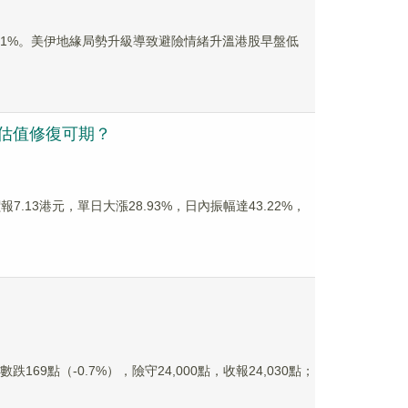
.1%。美伊地緣局勢升級導致避險情緒升溫港股早盤低
）估值修復可期？
.13港元，單日大漲28.93%，日內振幅達43.22%，
點（-0.7%），險守24,000點，收報24,030點；