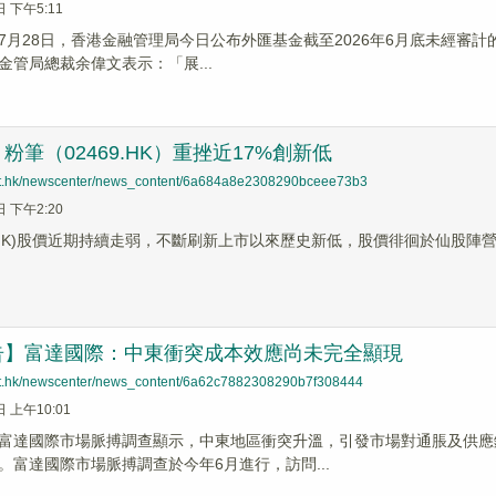
日 下午5:11
7月28日，香港金融管理局今日公布外匯基金截至2026年6月底未經審計的
金管局總裁余偉文表示：「展...
粉筆（02469.HK）重挫近17%創新低
net.hk/newscenter/news_content/6a684a8e2308290bceee73b3
日 下午2:20
69.HK)股價近期持續走弱，不斷刷新上市以來歷史新低，股價徘徊於仙股
告】富達國際：中東衝突成本效應尚未完全顯現
net.hk/newscenter/news_content/6a62c7882308290b7f308444
日 上午10:01
富達國際市場脈搏調查顯示，中東地區衝突升溫，引發市場對通脹及供應
。富達國際市場脈搏調查於今年6月進行，訪問...