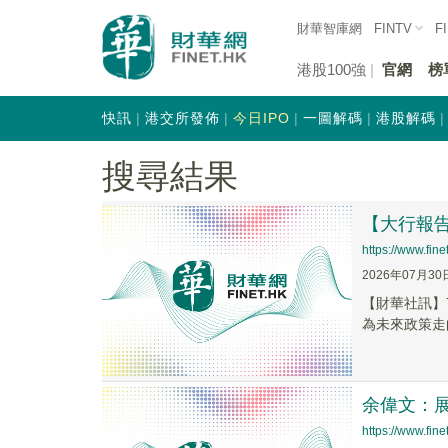
財華智庫網
FINTV
F
港股100強
官網
榜
快訊
港交所發佈
今日IPO
一圖解碼
港股解碼
搜尋結果
【大行報告
https://www.fi
2026年07月30
【財華社訊】7
為未來政策走向
余偉文：
https://www.fi