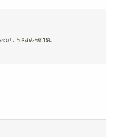
！
關鍵節點，市場疑慮持續升溫。
。