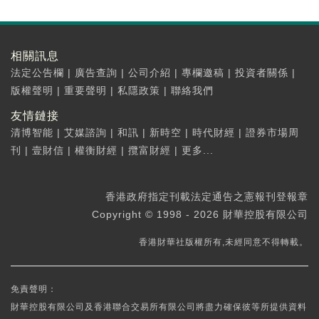
相關訊息
法定公告欄
|
廣告查詢
|
公司介紹
|
專欄邀稿
|
投資者關係
|
版權聲明
|
重要聲明
|
私隱政策
|
聯絡我們
友情鏈接
清博智能
|
艾媒諮詢
|
和訊
|
新時空
|
時代財經
|
證券市場周
刊
|
壹財信
|
權衡財經
|
攬富財經
|
更多...
香港政府指定刊載法定通告之憲報刊登報章
Copyright © 1998 - 2026 財華控股有限公司
香港財華社版權所有,未經同意不得轉載。
免責聲明：
財華控股有限公司及香港聯合交易所有限公司將盡力確保彼等所提供資料