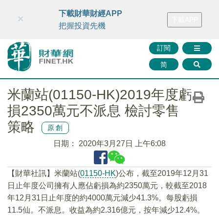
財華智庫網
FINTV
FINMETA
財華證券
媒體矩陣
下載財華財經APP
×
下載APP
智庫沙龍
聯絡我們
把握投資先機
訂閱
简
米蘭站(01150-HK)2019年度虧
損2350萬元不派息 檢討零售
策略
原創
日期：
2020年3月27日 上午6:08
【財華社訊】米蘭站(
01150-HK
)公布，截至2019年12月31
日止年度公司擁有人應佔虧損為約2350萬元，較截至2018
年12月31日止年度的約4000萬元減少41.3%。每股虧損
11.5仙。不派息。收益為約2.316億元，按年減少12.4%。