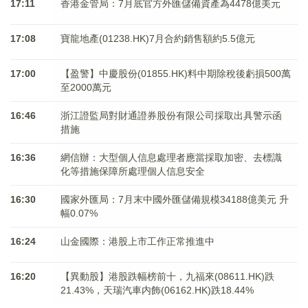
17:11
香港金管局：7月底官方外匯儲備資產為4478億美元
17:08
寶龍地產(01238.HK)7月合約銷售額約5.5億元
17:00
【盈警】中慶股份(01855.HK)料中期除稅後虧損500萬
至2000萬元
16:46
浙江證監局對財通證券股份有限公司採取出具警示函
措施
16:36
網信辦：大型個人信息處理者應當採取加密、去標識
化等措施保障所處理個人信息安全
16:30
國家外匯局：7月末中國外匯儲備規模34188億美元 升
幅0.07%
16:24
山金國際：港股上市工作正常推進中
16:20
【異動股】港股跌幅榜前十，九福來(08611.HK)跌
21.43%，天瑞汽車内飾(06162.HK)跌18.44%