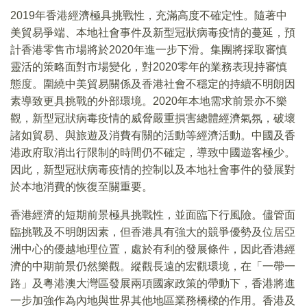
2019年香港經濟極具挑戰性，充滿高度不確定性。隨著中
美貿易爭端、本地社會事件及新型冠狀病毒疫情的蔓延，預
計香港零售市場將於2020年進一步下滑。集團將採取審慎
靈活的策略面對市場變化，對2020零年的業務表現持審慎
態度。圍繞中美貿易關係及香港社會不穩定的持續不明朗因
素導致更具挑戰的外部環境。2020年本地需求前景亦不樂
觀，新型冠狀病毒疫情的威脅嚴重損害總體經濟氣氛，破壞
諸如貿易、與旅遊及消費有關的活動等經濟活動。中國及香
港政府取消出行限制的時間仍不確定，導致中國遊客極少。
因此，新型冠狀病毒疫情的控制以及本地社會事件的發展對
於本地消費的恢復至關重要。
香港經濟的短期前景極具挑戰性，並面臨下行風險。儘管面
臨挑戰及不明朗因素，但香港具有強大的競爭優勢及位居亞
洲中心的優越地理位置，處於有利的發展條件，因此香港經
濟的中期前景仍然樂觀。縱觀長遠的宏觀環境，在「一帶一
路」及粵港澳大灣區發展兩項國家政策的帶動下，香港將進
一步加強作為內地與世界其他地區業務橋樑的作用。香港及