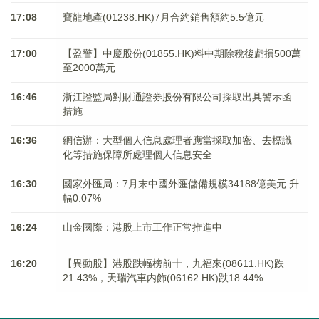
17:08
寶龍地產(01238.HK)7月合約銷售額約5.5億元
17:00
【盈警】中慶股份(01855.HK)料中期除稅後虧損500萬
至2000萬元
16:46
浙江證監局對財通證券股份有限公司採取出具警示函
措施
16:36
網信辦：大型個人信息處理者應當採取加密、去標識
化等措施保障所處理個人信息安全
16:30
國家外匯局：7月末中國外匯儲備規模34188億美元 升
幅0.07%
16:24
山金國際：港股上市工作正常推進中
16:20
【異動股】港股跌幅榜前十，九福來(08611.HK)跌
21.43%，天瑞汽車内飾(06162.HK)跌18.44%