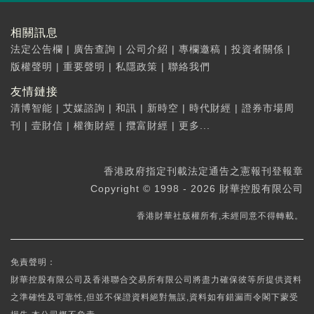
相關訊息
法定公告欄
|
廣告查詢
|
公司介紹
|
專欄邀稿
|
投資者關係
|
版權聲明
|
重要聲明
|
私隱政策
|
聯絡我們
友情鏈接
清博智能
|
艾媒諮詢
|
和訊
|
新時空
|
時代財經
|
證券市場周
刊
|
壹財信
|
權衡財經
|
攬富財經
|
更多...
香港政府指定刊載法定通告之憲報刊登報章
Copyright © 1998 - 2026 財華控股有限公司
香港財華社版權所有,未經同意不得轉載。
免責聲明：
財華控股有限公司及香港聯合交易所有限公司將盡力確保彼等所提供資料
之準確性及可靠性,但並不保證資料絕對無誤,資料如有錯漏而令閣下蒙受