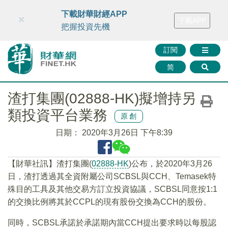
財華智庫網
FINTV
FINMETA
財華證券
媒體矩陣
下載財華財經APP
×
下載APP
智庫沙龍
聯絡我們
把握投資先機
訂閱
简
渣打集團(02888-HK)擬增持另
類投資平台業務
原創
日期：
2020年3月26日 下午8:39
【財華社訊】渣打集團(
02888-HK
)公布，於2020年3月26
日，渣打透過其全資附屬公司SCBSL與CCH、Temasek特
殊目的工具及其他交易方訂立投資協議，SCBSL同意按1:1
的交換比例將其於CCPL的現有股份交換為CCH的股份。
同時，SCBSL承諾於承諾期內當CCH提出要求時以每股認