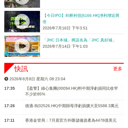
【今日IPO】剑桥科技[6166.HK]净利增近两
倍
2026年7月16日 下午3:51
「JHC 日本城」將該名為「JHC 真好城」
2026年7月14日 下午1:03
快訊
更多
2026年8月8日 星期六 08:23:04
17:35
【盈警】綠心集團(00094.HK)料中期淨虧損同比收窄
不少於85%
17:26
德適-B(02526.HK)中期歸母淨虧損擴大至5588.3萬元
17:11
香港金管局：7月底官方外匯儲備資產為4478億美元