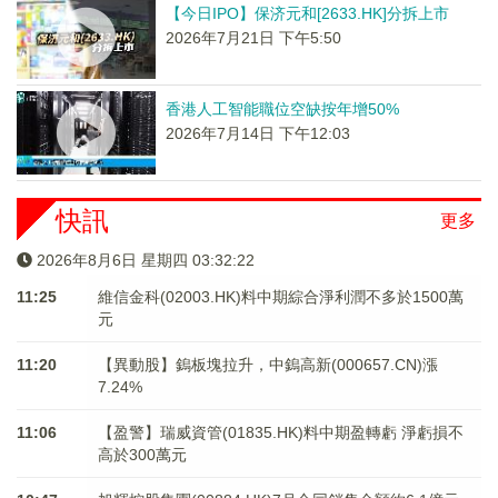
【今日IPO】保济元和[2633.HK]分拆上市
2026年7月21日 下午5:50
香港人工智能職位空缺按年增50%
2026年7月14日 下午12:03
快訊
更多
2026年8月6日 星期四 03:32:22
11:25
維信金科(02003.HK)料中期綜合淨利潤不多於1500萬
元
11:20
【異動股】鎢板塊拉升，中鎢高新(000657.CN)漲
7.24%
11:06
【盈警】瑞威資管(01835.HK)料中期盈轉虧 淨虧損不
高於300萬元