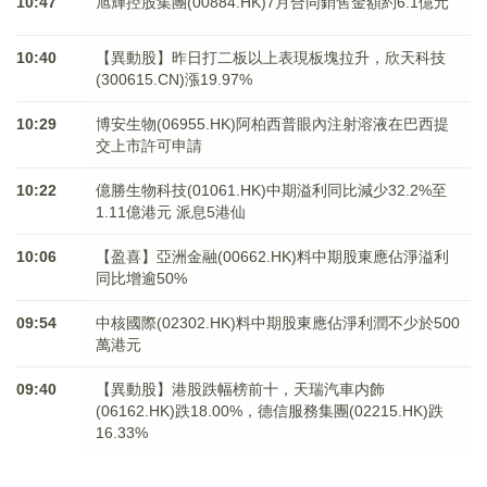
10:47
旭輝控股集團(00884.HK)7月合同銷售金額約6.1億元
10:40
【異動股】昨日打二板以上表現板塊拉升，欣天科技
(300615.CN)漲19.97%
10:29
博安生物(06955.HK)阿柏西普眼內注射溶液在巴西提
交上市許可申請
10:22
億勝生物科技(01061.HK)中期溢利同比減少32.2%至
1.11億港元 派息5港仙
10:06
【盈喜】亞洲金融(00662.HK)料中期股東應佔淨溢利
同比增逾50%
09:54
中核國際(02302.HK)料中期股東應佔淨利潤不少於500
萬港元
09:40
【異動股】港股跌幅榜前十，天瑞汽車内飾
(06162.HK)跌18.00%，德信服務集團(02215.HK)跌
16.33%