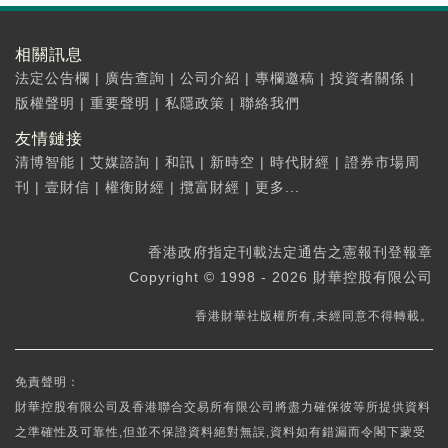
相關訊息
法定公告欄
|
廣告查詢
|
公司介紹
|
專欄邀稿
|
投資者關係
|
版權聲明
|
重要聲明
|
私隱政策
|
聯絡我們
友情鏈接
清博智能
|
艾媒諮詢
|
和訊
|
新時空
|
時代財經
|
證券市場周
刊
|
壹財信
|
權衡財經
|
攬富財經
|
更多...
香港政府指定刊載法定通告之憲報刊登報章
Copyright © 1998 - 2026 財華控股有限公司
香港財華社版權所有,未經同意不得轉載。
免責聲明：
財華控股有限公司及香港聯合交易所有限公司將盡力確保彼等所提供資料
之準確性及可靠性,但並不保證資料絕對無誤,資料如有錯漏而令閣下蒙受