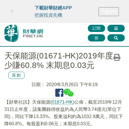
財華智庫網
FINTV
FINMETA
財華證券
媒體矩陣
下載財華財經APP
×
下載APP
智庫沙龍
聯絡我們
把握投資先機
訂閱
简
天保能源(01671-HK)2019年度
少賺60.8% 末期息0.03元
原創
日期：
2020年3月26日 下午6:19
【財華社訊】天保能源(
01671-HK
)公佈，截至2019年12月
31日止年度，該集團錄得收益約為人民幣3.74億元(單位下
同)，同比下降13.33%。股東溢利約為1032.9萬元，同比下
降60.8%。每股盈利0.06元；末期息0.03元。