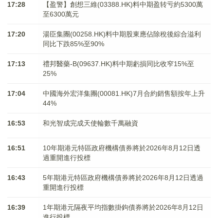
17:28
【盈警】創想三維(03388.HK)料中期盈转亏約5300萬
至6300萬元
17:20
湯臣集團(00258.HK)料中期股東應佔除稅後綜合溢利
同比下跌85%至90%
17:13
禮邦醫藥-B(09637.HK)料中期虧損同比收窄15%至
25%
17:04
中國海外宏洋集團(00081.HK)7月合約銷售額按年上升
44%
16:53
和光智成完成天使輪數千萬融資
16:51
10年期港元特區政府機構債券將於2026年8月12日透
過重開進行投標
16:43
5年期港元特區政府機構債券將於2026年8月12日透過
重開進行投標
16:39
1年期港元隔夜平均指數掛鉤債券將於2026年8月12日
進行投標