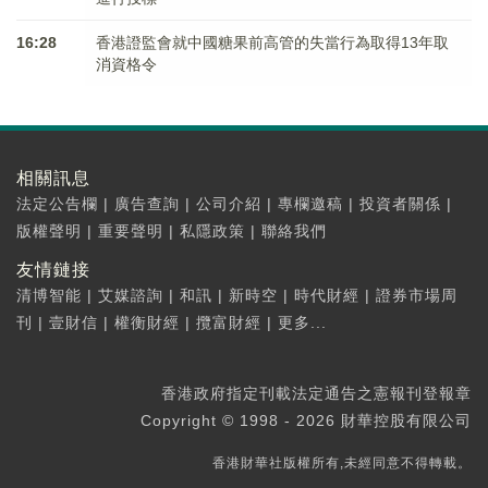
16:28
香港證監會就中國糖果前高管的失當行為取得13年取
消資格令
相關訊息
法定公告欄
|
廣告查詢
|
公司介紹
|
專欄邀稿
|
投資者關係
|
版權聲明
|
重要聲明
|
私隱政策
|
聯絡我們
友情鏈接
清博智能
|
艾媒諮詢
|
和訊
|
新時空
|
時代財經
|
證券市場周
刊
|
壹財信
|
權衡財經
|
攬富財經
|
更多...
香港政府指定刊載法定通告之憲報刊登報章
Copyright © 1998 - 2026 財華控股有限公司
香港財華社版權所有,未經同意不得轉載。