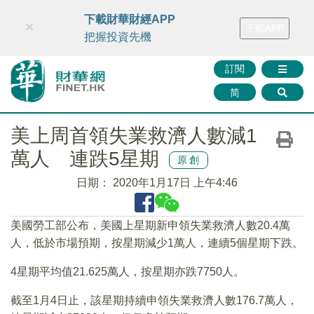
財華智庫網
FINTV
FINMETA
財華證券
媒體矩陣
下載財華財經APP
×
下載APP
智庫沙龍
聯絡我們
把握投資先機
訂閱
简
美上周首領失業救濟人數減1
萬人 連跌5星期
原創
日期：
2020年1月17日 上午4:46
美國勞工部公布，美國上星期新申領失業救濟人數20.4萬
人，低於市場預期，按星期減少1萬人，連續5個星期下跌。
4星期平均值21.625萬人，按星期亦跌7750人。
截至1月4日止，該星期持續申領失業救濟人數176.7萬人，