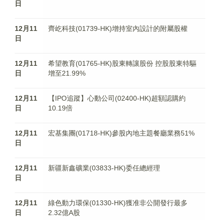
日
12月11
齊屹科技(01739-HK)增持室內設計的附屬股權
日
12月11
希望教育(01765-HK)股東轉讓股份 控股股東特驅
日
增至21.99%
12月11
【IPO追蹤】心動公司(02400-HK)超額認購約
日
10.19倍
12月11
宏基集團(01718-HK)參股內地主題餐廳業務51%
日
12月11
新疆新鑫礦業(03833-HK)委任總經理
日
12月11
綠色動力環保(01330-HK)獲准非公開發行最多
日
2.32億A股