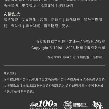
版權聲明
|
重要聲明
|
私隱政策
|
聯絡我們
友情鏈接
清博智能
|
艾媒諮詢
|
和訊
|
新時空
|
時代財經
|
證券市場周
刊
|
壹財信
|
權衡財經
|
攬富財經
|
更多...
香港政府指定刊載法定通告之憲報刊登報章
Copyright © 1998 - 2026 財華控股有限公司
香港財華社版權所有,未經同意不得轉載。
免責聲明：
財華控股有限公司及香港聯合交易所有限公司將盡力確保彼等所提供資料
之準確性及可靠性,但並不保證資料絕對無誤,資料如有錯漏而令閣下蒙受
損失,本公司概不負責。