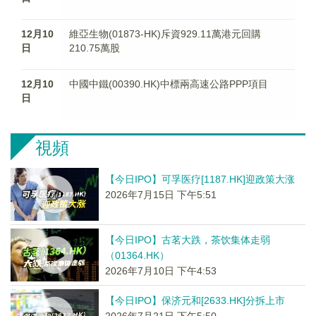
12月10
維亞生物(01873-HK)斥資929.11萬港元回購
日
210.75萬股
12月10
中國中鐵(00390.HK)中標兩高速公路PPP項目
日
視頻
【今日IPO】可孚医疗[1187.HK]迎政策大涨
2026年7月15日 下午5:51
【今日IPO】古茗大跌，茶饮集体走弱
（01364.HK）
2026年7月10日 下午4:53
【今日IPO】保济元和[2633.HK]分拆上市