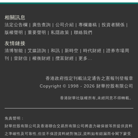
相關訊息
法定公告欄
|
廣告查詢
|
公司介紹
|
專欄邀稿
|
投資者關係
|
版權聲明
|
重要聲明
|
私隱政策
|
聯絡我們
友情鏈接
清博智能
|
艾媒諮詢
|
和訊
|
新時空
|
時代財經
|
證券市場周
刊
|
壹財信
|
權衡財經
|
攬富財經
|
更多...
香港政府指定刊載法定通告之憲報刊登報章
Copyright © 1998 - 2026 財華控股有限公司
香港財華社版權所有,未經同意不得轉載。
免責聲明：
財華控股有限公司及香港聯合交易所有限公司將盡力確保彼等所提供資料
之準確性及可靠性,但並不保證資料絕對無誤,資料如有錯漏而令閣下蒙受