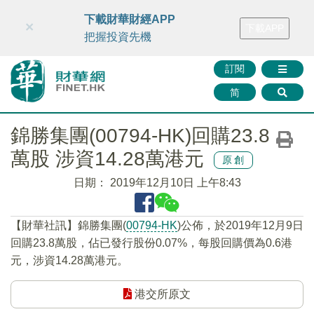
財華智庫網
FINTV
FINMETA
財華證券
媒體矩陣
下載財華財經APP
×
下載APP
智庫沙龍
聯絡我們
把握投資先機
訂閱
简
錦勝集團(00794-HK)回購23.8
萬股 涉資14.28萬港元
原創
日期：
2019年12月10日 上午8:43
【財華社訊】錦勝集團(
00794-HK
)公佈，於2019年12月9日
回購23.8萬股，佔已發行股份0.07%，每股回購價為0.6港
元，涉資14.28萬港元。
港交所原文