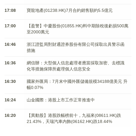
17:08
寶龍地產(01238.HK)7月合約銷售額約5.5億元
17:00
【盈警】中慶股份(01855.HK)料中期除稅後虧損500萬
至2000萬元
16:46
浙江證監局對財通證券股份有限公司採取出具警示函
措施
16:36
網信辦：大型個人信息處理者應當採取加密、去標識
化等措施保障所處理個人信息安全
16:30
國家外匯局：7月末中國外匯儲備規模34188億美元 升
幅0.07%
16:24
山金國際：港股上市工作正常推進中
16:20
【異動股】港股跌幅榜前十，九福來(08611.HK)跌
21.43%，天瑞汽車内飾(06162.HK)跌18.44%