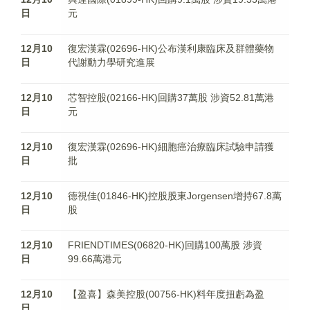
日
元
12月10
復宏漢霖(02696-HK)公布漢利康臨床及群體藥物
日
代謝動力學研究進展
12月10
芯智控股(02166-HK)回購37萬股 涉資52.81萬港
日
元
12月10
復宏漢霖(02696-HK)細胞癌治療臨床試驗申請獲
日
批
12月10
德視佳(01846-HK)控股股東Jorgensen增持67.8萬
日
股
12月10
FRIENDTIMES(06820-HK)回購100萬股 涉資
日
99.66萬港元
12月10
【盈喜】森美控股(00756-HK)料年度扭虧為盈
日