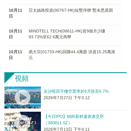
10月11
亞太絲路投資(00767-HK)短暫停牌 暫未悉原因
日
10月11
MINDTELL TECH(08611-HK)首9個月少賺
日
93.73%至62.6萬元馬幣
10月11
易大宗(01733-HK)回購44.4萬股 涉資15.25萬港
日
元
視頻
尖沙咀寫字樓空置率於6月跌至6.7%
2026年7月27日 下午3:12
【今日IPO】铂科新材递表港交所
（300811.SZ）
2026年7月13日 下午4:11