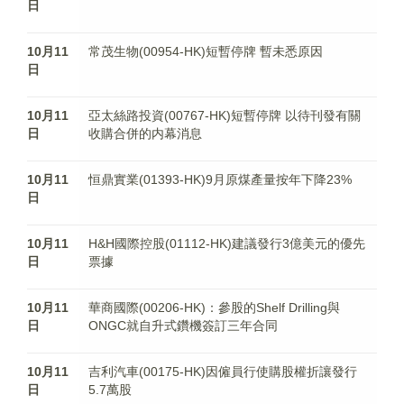
日
10月11
常茂生物(00954-HK)短暫停牌 暫未悉原因
日
10月11
亞太絲路投資(00767-HK)短暫停牌 以待刊發有關
日
收購合併的内幕消息
10月11
恒鼎實業(01393-HK)9月原煤產量按年下降23%
日
10月11
H&H國際控股(01112-HK)建議發行3億美元的優先
日
票據
10月11
華商國際(00206-HK)：參股的Shelf Drilling與
日
ONGC就自升式鑽機簽訂三年合同
10月11
吉利汽車(00175-HK)因僱員行使購股權折讓發行
日
5.7萬股