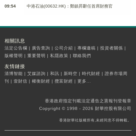
09:54
中港石油(00632.HK)：鄭鎮昇辭任首席財務官
相關訊息
法定公告欄
|
廣告查詢
|
公司介紹
|
專欄邀稿
|
投資者關係
|
版權聲明
|
重要聲明
|
私隱政策
|
聯絡我們
友情鏈接
清博智能
|
艾媒諮詢
|
和訊
|
新時空
|
時代財經
|
證券市場周
刊
|
壹財信
|
權衡財經
|
攬富財經
|
更多...
香港政府指定刊載法定通告之憲報刊登報章
Copyright © 1998 - 2026 財華控股有限公司
香港財華社版權所有,未經同意不得轉載。