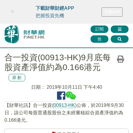
財華智庫網
FINTV
FINMETA
財華證券
媒體矩陣
下載財華財經APP
×
下載APP
智庫沙龍
聯絡我們
把握投資先機
訂閱
简
合一投資(00913-HK)9月底每
股資產淨值約為0.166港元
原創
日期：
2019年10月11日 下午4:40
【財華社訊】合一投資(
00913-HK
)公佈，於2019年9月30
日，該公司每股普通股股份之未經審核綜合資產淨值約為
0.166港元。