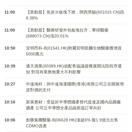
11:00
【異動股】焦炭Ⅲ板塊下挫，陝西黑貓(601015.CN)跌
8.38%
11:00
【異動股】醫療研發外包板塊拉升，畢得醫藥
(688073.CN)漲20.01%
10:50
宜明昂科-B(01541.HK)附屬宜明凱爾生物醫藥獲增資
5000萬元
10:39
通天酒業(00389.HK)就配售協議接獲展開法院程序通
知 對現有業務無重大不利影響
10:27
中遠海科：與中遠海運國際(香港)有限公司正在開展增
資對價的支付
10:16
新萊應材：受益於半導體國產替代提速及國內晶圓廠
擴產 公司泛半導體全產品線新簽訂單向好
10:06
創勝集團醫藥-B(06628.HK)涨超6% 擬1.9億元出售
CDMO資產