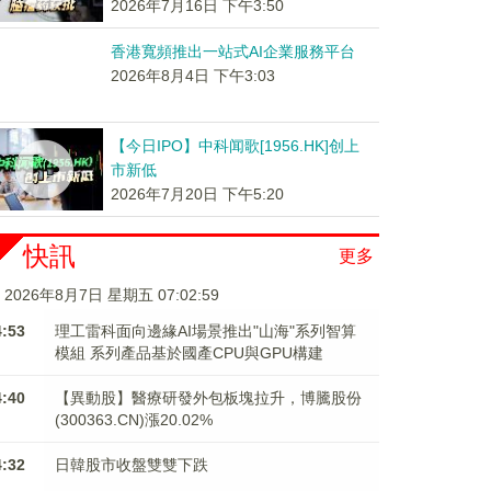
2026年7月16日 下午3:50
香港寬頻推出一站式AI企業服務平台
2026年8月4日 下午3:03
【今日IPO】中科闻歌[1956.HK]创上
市新低
2026年7月20日 下午5:20
快訊
更多
2026年8月7日 星期五 07:02:59
4:53
理工雷科面向邊緣AI場景推出"山海"系列智算
模組 系列產品基於國產CPU與GPU構建
4:40
【異動股】醫療研發外包板塊拉升，博騰股份
(300363.CN)漲20.02%
4:32
日韓股市收盤雙雙下跌