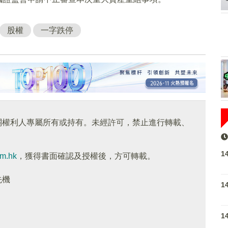
股權
一字跌停
關權利人專屬所有或持有。未經許可，禁止進行轉載、
1
om.hk
，獲得書面確認及授權後，方可轉載。
先機
1
1