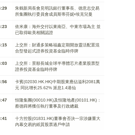
4:29
朱鶴新局長會見明訊銀行董事長、德意志交易
所集團執行委員會成員斯蒂芬妮•埃克兒曼
4:23
依米康：海外交付以東南亞、中東市場為主 並
已取得歐美相關認證
4:15
上交所：財通多策略福鑫定期開放靈活配置混
合型發起式證券投資基金臨時停牌
4:03
上交所：景順長城全球半導體芯片產業股票型
證券投資基金臨時停牌
3:56
卡賓(02030.HK.HK)中期股東應佔溢利2081萬
元 同比增长25.62% 派息1.4港仙
3:47
恒隆集團(00010.HK)及恒隆地產(00101.HK)：
蔡德粦將獲任執行董事及行政總裁
3:41
十方控股(01831.HK)董事會否決一宗涉嫌重大
內幕交易的紙質股票過戶申請