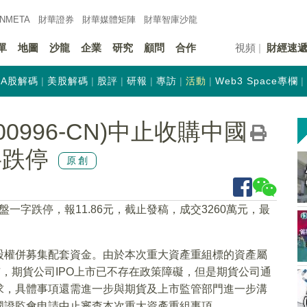
INMETA
財華證券
財華
媒體矩陣
財華
智庫沙龍
單
地圖
沙龍
企業
研究
顧問
合作
視頻
財經速
A股解碼
美股解碼
股評
研報
專訪
活動
Web3 Space專欄
0996-CN)中止收購中國
字跌停
原創
開盤一字跌停，報11.86元，截止發稿，成交3260萬元，最
股權併募集配套資金。由於本次重大資產重組標的資產屬
市，期貨公司IPO上市已不存在政策障礙，但是期貨公司通
求，具體事項還需進一步與期貨及上市監管部門進一步溝
國證監會申請中止審查本次重大資產重組事項。