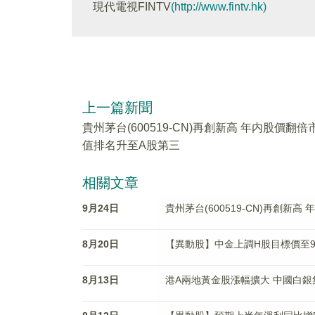
現代電視FINTV
(http://www.fintv.hk)
上一篇新聞
貴州茅台(600519-CN)再創新高 年内股價翻倍
值排名升至A股第三
相關文章
9月24日
貴州茅台(600519-CN)再創新
8月20日
【異動股】中金上調H股目標價至92
8月13日
港A兩地黃金股漲幅擴大 中國白銀集團