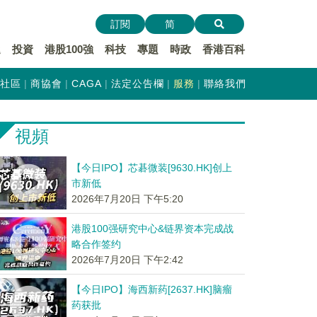
訂閱
简
遞
投資
港股100強
科技
專題
時政
香港百科
社區
商協會
CAGA
法定公告欄
服務
聯絡我們
視頻
【今日IPO】芯碁微装[9630.HK]创上
市新低
2026年7月20日 下午5:20
港股100强研究中心&链界资本完成战
略合作签约
2026年7月20日 下午2:42
【今日IPO】海西新药[2637.HK]脑瘤
药获批