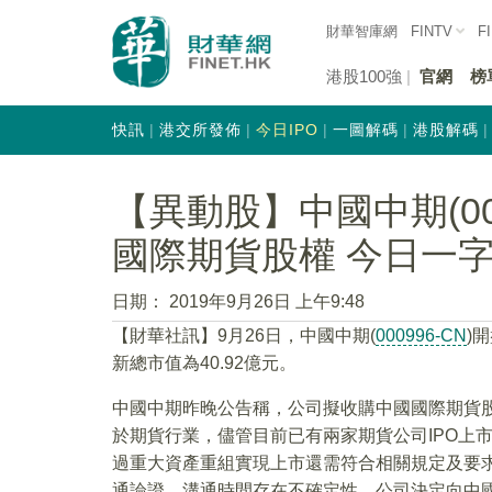
財華智庫網
FINTV
F
港股100強
官網
榜
快訊
港交所發佈
今日IPO
一圖解碼
港股解碼
【異動股】中國中期(00
國際期貨股權 今日一
日期：
2019年9月26日 上午9:48
【財華社訊】9月26日，中國中期(
000996-CN
)
新總市值為40.92億元。
中國中期昨晚公告稱，公司擬收購中國國際期貨
於期貨行業，儘管目前已有兩家期貨公司IPO上
過重大資產重組實現上市還需符合相關規定及要
通論證，溝通時間存在不確定性。公司決定向中