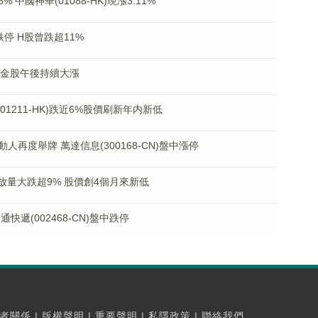
國神華(01088-HK)現漲3.11%
停 H股曾跌超11%
黃金股午後持續大漲
01211-HK)跌近6%股價刷新年内新低
再度舉牌 萬達信息(300168-CN)盤中漲停
N)放量大跌超9% 股價創4個月來新低
遞(002468-CN)盤中跌停
者關係
|
版權聲明
|
重要聲明
|
私隱政策
|
聯絡我們