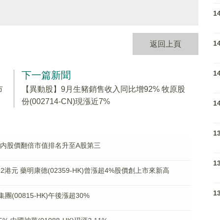
1
1
返回上頁
1
下一篇新聞
市
【異動股】9月生豬銷售收入同比增92% 牧原股
份(002714-CN)現漲近7%
1
1
高 年内股價翻倍市值排名升至A股第三
1
港元 藥明康德(02359-HK)曾漲超4%股價創上市來新高
1
(00815-HK)午後漲超30%