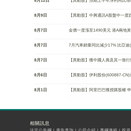
8月12日
【異動股】預期上半年淨利同比增5% 中
8月9日
【異動股】中興通訊A股盤中一度跌
8月7日
金價一度漲至1490美元 港A兩地
8月7日
7月汽車銷量同比減少17% 比亞迪(
8月7日
【異動股】獲中國人壽及其一致行動人
8月6日
【異動股】伊利股份(600887-C
8月1日
【異動股】阿里巴巴獲授購股權 申通快
相關訊息
法定公告欄
|
廣告查詢
|
公司介紹
|
專欄邀稿
|
投資