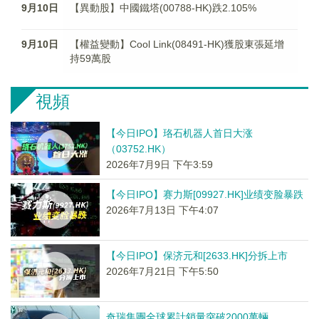
9月10日
【異動股】中國鐵塔(00788-HK)跌2.105%
9月10日
【權益變動】Cool Link(08491-HK)獲股東張延增
持59萬股
視頻
【今日IPO】珞石机器人首日大涨
（03752.HK）
2026年7月9日 下午3:59
【今日IPO】赛力斯[09927.HK]业绩变脸暴跌
2026年7月13日 下午4:07
【今日IPO】保济元和[2633.HK]分拆上市
2026年7月21日 下午5:50
奇瑞集團全球累計銷量突破2000萬輛