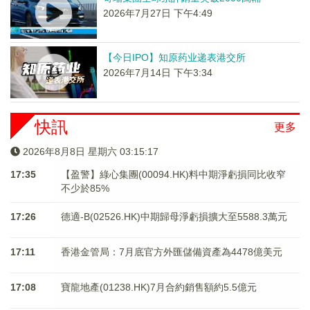
2026年7月27日 下午4:49
【今日IPO】知原药业递表港交所
2026年7月14日 下午3:34
快訊
更多
2026年8月8日 星期六 03:15:17
17:35
【盈警】綠心集團(00094.HK)料中期淨虧損同比收窄
不少於85%
17:26
德適-B(02526.HK)中期歸母淨虧損擴大至5588.3萬元
17:11
香港金管局：7月底官方外匯儲備資產為4478億美元
17:08
寶龍地產(01238.HK)7月合約銷售額約5.5億元