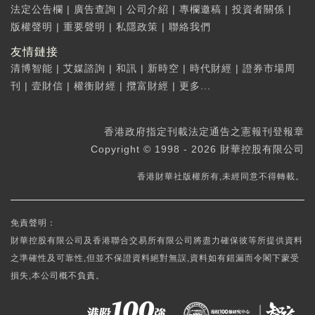
法定公告欄
|
廣告查詢
|
公司介紹
|
專欄邀稿
|
投資者關係
|
版權聲明
|
重要聲明
|
私隱政策
|
聯絡我們
友情鏈接
清博智能
|
艾媒諮詢
|
和訊
|
新時空
|
時代財經
|
證券市場周
刊
|
壹財信
|
權衡財經
|
攬富財經
|
更多...
香港政府指定刊載法定通告之憲報刊登報章
Copyright © 1998 - 2026 財華控股有限公司
香港財華社版權所有,未經同意不得轉載。
免責聲明：
財華控股有限公司及香港聯合交易所有限公司將盡力確保彼等所提供資料
之準確性及可靠性,但並不保證資料絕對無誤,資料如有錯漏而令閣下蒙受
損失,本公司概不負責。