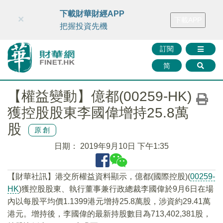
財華智庫網
FINTV
FINMETA
財華證券
媒體矩陣
下載財華財經APP
×
下載APP
智庫沙龍
聯絡我們
把握投資先機
訂閱
简
【權益變動】億都(00259-HK)
獲控股股東李國偉增持25.8萬
股
原創
日期：
2019年9月10日 下午1:35
【財華社訊】港交所權益資料顯示，億都(國際控股)(
00259-
HK
)獲控股股東、執行董事兼行政總裁李國偉於9月6日在場
內以每股平均價1.1399港元增持25.8萬股，涉資約29.41萬
港元。增持後，李國偉的最新持股數目為713,402,381股，