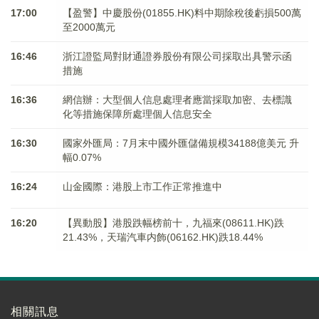
17:00
【盈警】中慶股份(01855.HK)料中期除稅後虧損500萬
至2000萬元
16:46
浙江證監局對財通證券股份有限公司採取出具警示函
措施
16:36
網信辦：大型個人信息處理者應當採取加密、去標識
化等措施保障所處理個人信息安全
16:30
國家外匯局：7月末中國外匯儲備規模34188億美元 升
幅0.07%
16:24
山金國際：港股上市工作正常推進中
16:20
【異動股】港股跌幅榜前十，九福來(08611.HK)跌
21.43%，天瑞汽車内飾(06162.HK)跌18.44%
相關訊息