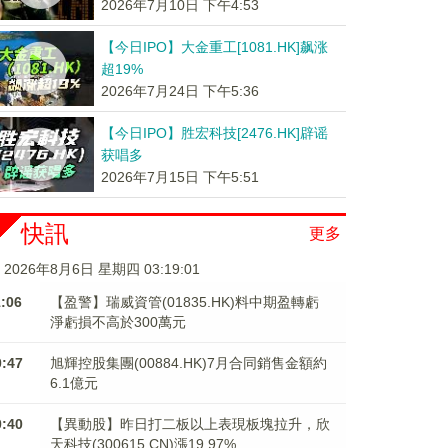
2026年7月10日 下午4:53
【今日IPO】大金重工[1081.HK]飙涨
超19%
2026年7月24日 下午5:36
【今日IPO】胜宏科技[2476.HK]辟谣
获唱多
2026年7月15日 下午5:51
快訊
更多
2026年8月6日 星期四 03:19:02
1:06
【盈警】瑞威資管(01835.HK)料中期盈轉虧
淨虧損不高於300萬元
0:47
旭輝控股集團(00884.HK)7月合同銷售金額約
6.1億元
0:40
【異動股】昨日打二板以上表現板塊拉升，欣
天科技(300615.CN)漲19.97%