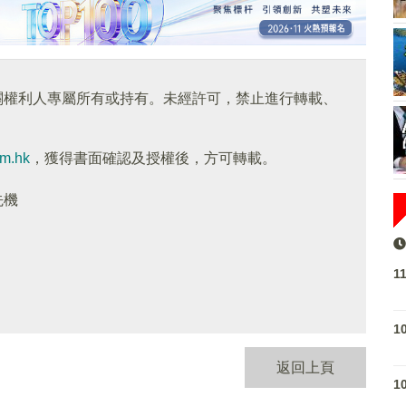
關權利人專屬所有或持有。未經許可，禁止進行轉載、
om.hk
，獲得書面確認及授權後，方可轉載。
先機
1
1
返回上頁
1