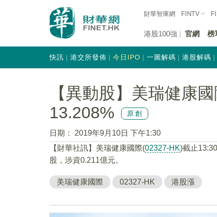
財華智庫網
FINTV
F
港股100強
官網
榜
快訊
港交所發佈
今日IPO
一圖解碼
港股解碼
【異動股】美瑞健康國際(0
13.208%
原創
日期：
2019年9月10日 下午1:30
【財華社訊】美瑞健康國際(
02327-HK
)截止13:
股，涉資0.211億元。
美瑞健康國際
02327-HK
港股漲