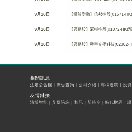
9月10日
【權益變動】信邦控股(01571-H
9月10日
【異動股】冠轈控股(01872-HK)漲2
9月10日
【異動股】舜宇光學科技(02382-HK
相關訊息
法定公告欄
|
廣告查詢
|
公司介紹
|
專欄邀稿
|
投資
友情鏈接
清博智能
|
艾媒諮詢
|
和訊
|
新時空
|
時代財經
|
證