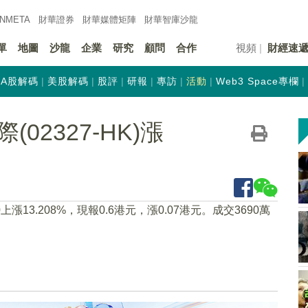
INMETA
財華證券
財華
媒體矩陣
財華
智庫沙龍
單
地圖
沙龍
企業
研究
顧問
合作
視頻
財經速
A股解碼
美股解碼
股評
研報
專訪
活動
Web3 Space專欄
2327-HK)漲
30上漲13.208%，現報0.6港元，漲0.07港元。成交3690萬