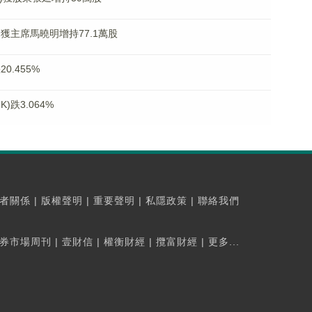
K)獲主席馬曉明增持77.1萬股
0.455%
)跌3.064%
者關係
|
版權聲明
|
重要聲明
|
私隱政策
|
聯絡我們
券市場周刊
|
壹財信
|
權衡財經
|
攬富財經
|
更多...