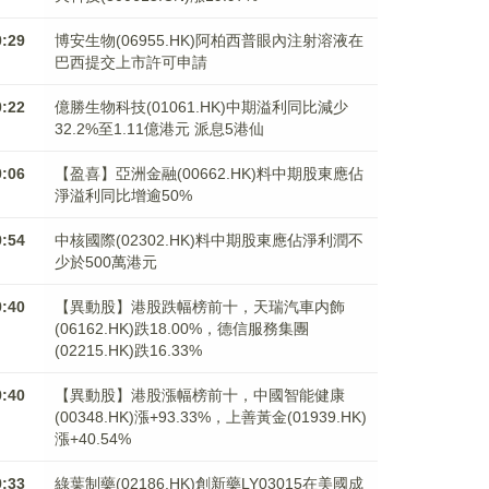
0:29
博安生物(06955.HK)阿柏西普眼內注射溶液在
巴西提交上市許可申請
0:22
億勝生物科技(01061.HK)中期溢利同比減少
32.2%至1.11億港元 派息5港仙
0:06
【盈喜】亞洲金融(00662.HK)料中期股東應佔
淨溢利同比增逾50%
9:54
中核國際(02302.HK)料中期股東應佔淨利潤不
少於500萬港元
9:40
【異動股】港股跌幅榜前十，天瑞汽車内飾
(06162.HK)跌18.00%，德信服務集團
(02215.HK)跌16.33%
9:40
【異動股】港股漲幅榜前十，中國智能健康
(00348.HK)漲+93.33%，上善黃金(01939.HK)
漲+40.54%
9:33
綠葉制藥(02186.HK)創新藥LY03015在美國成