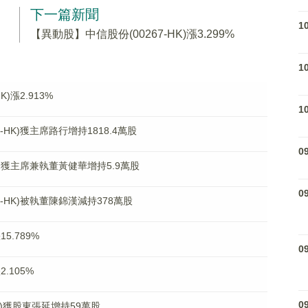
下一篇新聞
1
【異動股】中信股份(00267-HK)漲3.299%
1
)漲2.913%
1
HK)獲主席路行增持1818.4萬股
0
K)獲主席兼執董黃健華增持5.9萬股
0
-HK)被執董陳錦漢減持378萬股
5.789%
0
.105%
0
-HK)獲股東張延增持59萬股