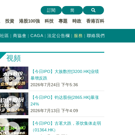
訂閱
简
遞
投資
港股100強
科技
專題
時政
香港百科
社區
商協會
CAGA
法定公告欄
服務
聯絡我們
視頻
【今日IPO】大族数控[3200.HK]业绩
暴增反跌
2026年7月24日 下午5:36
【今日IPO】钧达股份[2865.HK]暴涨
24%
2026年7月13日 下午4:09
【今日IPO】古茗大跌，茶饮集体走弱
（01364.HK）