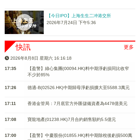
【今日IPO】上海生生二冲港交所
2026年7月24日 下午5:36
快訊
更多
2026年8月8日 星期六 16:16:18
17:35
【盈警】綠心集團(00094.HK)料中期淨虧損同比收窄
不少於85%
17:26
德適-B(02526.HK)中期歸母淨虧損擴大至5588.3萬元
17:11
香港金管局：7月底官方外匯儲備資產為4478億美元
17:08
寶龍地產(01238.HK)7月合約銷售額約5.5億元
17:00
【盈警】中慶股份(01855.HK)料中期除稅後虧損500萬