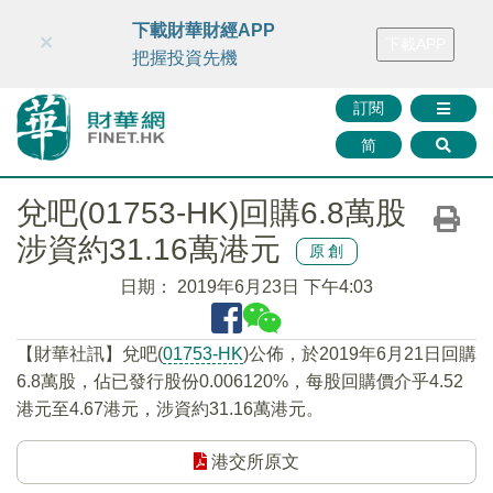
財華智庫網
FINTV
FINMETA
財華證券
媒體矩陣
下載財華財經APP
×
下載APP
智庫沙龍
聯絡我們
把握投資先機
訂閱
简
兌吧(01753-HK)回購6.8萬股
涉資約31.16萬港元
原創
日期：
2019年6月23日 下午4:03
【財華社訊】兌吧(
01753-HK
)公佈，於2019年6月21日回購
6.8萬股，佔已發行股份0.006120%，每股回購價介乎4.52
港元至4.67港元，涉資約31.16萬港元。
港交所原文