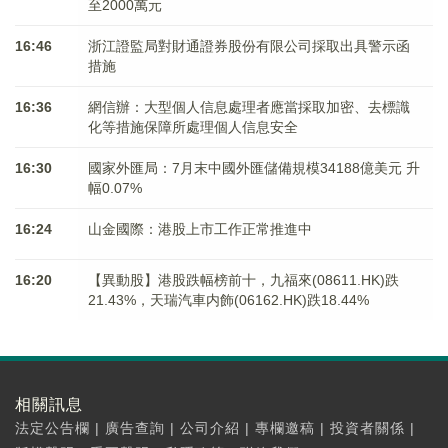
至2000萬元
16:46
浙江證監局對財通證券股份有限公司採取出具警示函
措施
16:36
網信辦：大型個人信息處理者應當採取加密、去標識
化等措施保障所處理個人信息安全
16:30
國家外匯局：7月末中國外匯儲備規模34188億美元 升
幅0.07%
16:24
山金國際：港股上市工作正常推進中
16:20
【異動股】港股跌幅榜前十，九福來(08611.HK)跌
21.43%，天瑞汽車内飾(06162.HK)跌18.44%
相關訊息
法定公告欄
|
廣告查詢
|
公司介紹
|
專欄邀稿
|
投資者關係
|