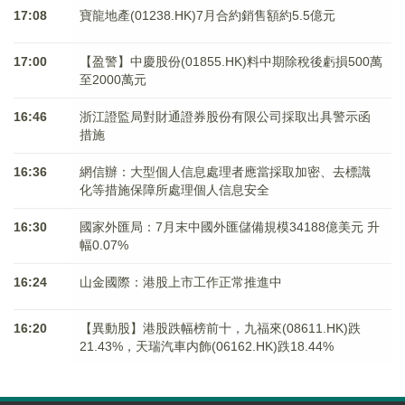
17:08
寶龍地產(01238.HK)7月合約銷售額約5.5億元
17:00
【盈警】中慶股份(01855.HK)料中期除稅後虧損500萬
至2000萬元
16:46
浙江證監局對財通證券股份有限公司採取出具警示函
措施
16:36
網信辦：大型個人信息處理者應當採取加密、去標識
化等措施保障所處理個人信息安全
16:30
國家外匯局：7月末中國外匯儲備規模34188億美元 升
幅0.07%
16:24
山金國際：港股上市工作正常推進中
16:20
【異動股】港股跌幅榜前十，九福來(08611.HK)跌
21.43%，天瑞汽車内飾(06162.HK)跌18.44%