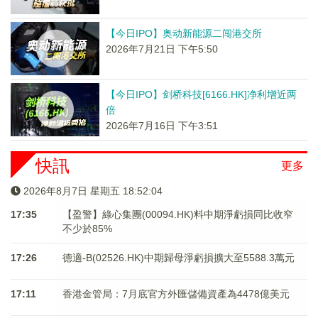
【今日IPO】奥动新能源二闯港交所
2026年7月21日 下午5:50
【今日IPO】剑桥科技[6166.HK]净利增近两
倍
2026年7月16日 下午3:51
快訊
更多
2026年8月7日 星期五 18:52:04
17:35
【盈警】綠心集團(00094.HK)料中期淨虧損同比收窄
不少於85%
17:26
德適-B(02526.HK)中期歸母淨虧損擴大至5588.3萬元
17:11
香港金管局：7月底官方外匯儲備資產為4478億美元