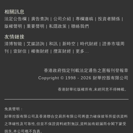
相關訊息
法定公告欄
|
廣告查詢
|
公司介紹
|
專欄邀稿
|
投資者關係
|
版權聲明
|
重要聲明
|
私隱政策
|
聯絡我們
友情鏈接
清博智能
|
艾媒諮詢
|
和訊
|
新時空
|
時代財經
|
證券市場周
刊
|
壹財信
|
權衡財經
|
攬富財經
|
更多...
香港政府指定刊載法定通告之憲報刊登報章
Copyright © 1998 - 2026 財華控股有限公司
香港財華社版權所有,未經同意不得轉載。
免責聲明：
財華控股有限公司及香港聯合交易所有限公司將盡力確保彼等所提供資料
之準確性及可靠性,但並不保證資料絕對無誤,資料如有錯漏而令閣下蒙受
損失,本公司概不負責。