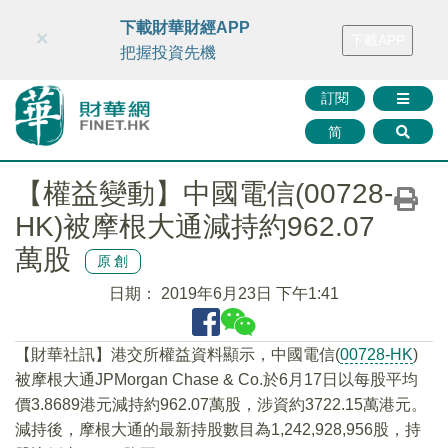
財華智庫網
FINTV
FINMETA
財華證券
媒體矩陣
下載財華財經APP
×
下載APP
智庫沙龍
聯絡我們
把握投資先機
訂閱
简
【權益變動】中國電信(00728-
HK)被摩根大通減持約962.07
萬股
原創
日期：
2019年6月23日 下午1:41
【財華社訊】港交所權益資料顯示，中國電信(
00728-HK
)
被摩根大通JPMorgan Chase & Co.於6月17日以每股平均
價3.8689港元減持約962.07萬股，涉資約3722.15萬港元。
減持後，摩根大通的最新持股數目為1,242,928,956股，持