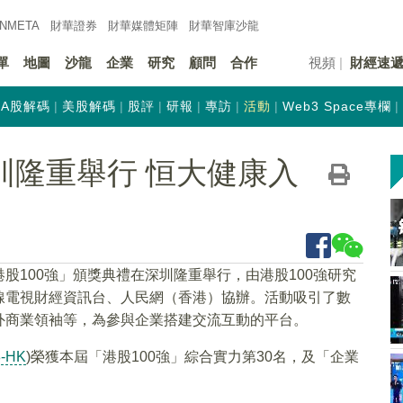
INMETA
財華證券
財華
媒體矩陣
財華
智庫沙龍
單
地圖
沙龍
企業
研究
顧問
合作
視頻
財經速
A股解碼
美股解碼
股評
研報
專訪
活動
Web3 Space專欄
圳隆重舉行 恒大健康入
股100強」頒獎典禮在深圳隆重舉行，由港股100強研究
線電視財經資訊台、人民網（香港）協辦。活動吸引了數
外商業領袖等，為參與企業搭建交流互動的平台。
8-HK
)榮獲本屆「港股100強」綜合實力第30名，及「企業