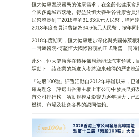
恒大健康圍繞國民的健康需求，在全齡化健康會
全國多處城市落地。得益於恒大養生谷健康會員消費
民幣增長到了2018年的31.33億元人民幣，增幅
2018年度會員消費額為34.6億元人民幣，按年同
2018年度期間，恒大健康逐步深化與美國佈萊
一附屬醫院-博鳌恒大國際醫院的正式運營，同
此外，恒大健康亦在積極佈局新能源汽車領域，
驅動下，該產業的新進入者將迎來難得的歷史機
「港股100強」評選活動自2012年舉辦以來，
確為理念，評選出香港主板上市公司中發展良好
市公司排行榜。活動規模及影響力逐年擴大，已
機構、市場及社會各界的認同信賴。