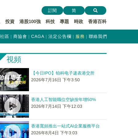
訂閱
简
遞
投資
港股100強
科技
專題
時政
香港百科
社區
商協會
CAGA
法定公告欄
服務
聯絡我們
視頻
【今日IPO】铂科电子递表港交所
2026年7月16日 下午3:50
香港人工智能職位空缺按年增50%
2026年7月14日 下午12:03
香港寬頻推出一站式AI企業服務平台
2026年8月4日 下午3:03