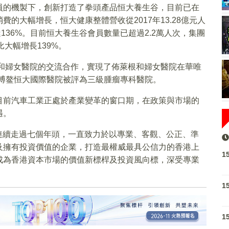
員的機製下，創新打造了拳頭產品恒大養生谷，目前已在
的大幅增長，恒大健康整體營收從2017年13.28億元人
達136%。目前恒大養生谷會員數量已超過2.2萬人次，集團
比大幅增長139%。
根和婦女醫院的交流合作，實現了佈萊根和婦女醫院在華唯
時博鳌恒大國際醫院被評為三級腫瘤專科醫院。
目前汽車工業正處於產業變革的窗口期，在政策與市場的
遇。
已連續走過七個年頭，一直致力於以專業、客觀、公正、準
及擁有投資價值的企業，打造最權威最具公信力的香港上
1
成為香港資本市場的價值新標桿及投資風向標，深受專業
1
1