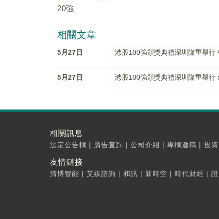
20強
相關文章
5月27日
港股100強頒獎典禮深圳隆重舉行 
5月27日
港股100強頒獎典禮深圳隆重舉行
相關訊息
法定公告欄
|
廣告查詢
|
公司介紹
|
專欄邀稿
|
投資
友情鏈接
清博智能
|
艾媒諮詢
|
和訊
|
新時空
|
時代財經
|
證