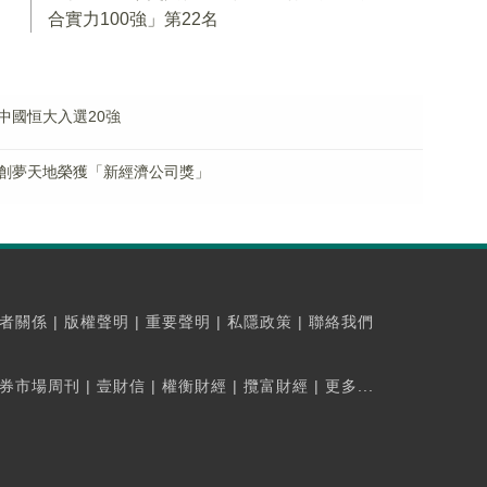
合實力100強」第22名
中國恒大入選20強
 創夢天地榮獲「新經濟公司獎」
者關係
|
版權聲明
|
重要聲明
|
私隱政策
|
聯絡我們
券市場周刊
|
壹財信
|
權衡財經
|
攬富財經
|
更多...