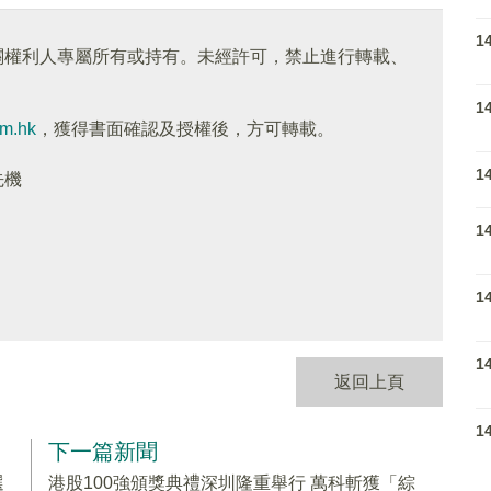
1
關權利人專屬所有或持有。未經許可，禁止進行轉載、
1
om.hk
，獲得書面確認及授權後，方可轉載。
1
先機
1
1
1
返回上頁
1
下一篇新聞
選
港股100強頒獎典禮深圳隆重舉行 萬科斬獲「綜