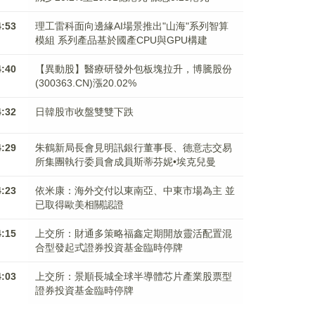
4:53
理工雷科面向邊緣AI場景推出"山海"系列智算
模組 系列產品基於國產CPU與GPU構建
4:40
【異動股】醫療研發外包板塊拉升，博騰股份
(300363.CN)漲20.02%
4:32
日韓股市收盤雙雙下跌
4:29
朱鶴新局長會見明訊銀行董事長、德意志交易
所集團執行委員會成員斯蒂芬妮•埃克兒曼
4:23
依米康：海外交付以東南亞、中東市場為主 並
已取得歐美相關認證
4:15
上交所：財通多策略福鑫定期開放靈活配置混
合型發起式證券投資基金臨時停牌
4:03
上交所：景順長城全球半導體芯片產業股票型
證券投資基金臨時停牌