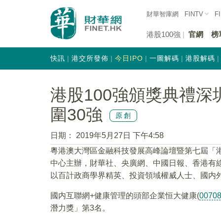
財華智庫網
FINTV
F
港股100強
官網
榜
快訊
港交所發佈
今日IPO
一圖解碼
港股解碼
港股100強頒獎典禮深
圍30強
原創
日期：
2019年5月27日 下午4:58
粵港澳大灣區金融科技發展高峰論壇暨第七屆「港
中心主辦，財華社、央廣網、中國日報、香港有
以百計政商學界精英、投資領域權威人士、國内
國内互聯網+健康管理的頭部企業恒大健康(
0070
潛力獎」第3名。