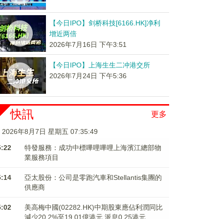
【今日IPO】剑桥科技[6166.HK]净利
增近两倍
2026年7月16日 下午3:51
【今日IPO】上海生生二冲港交所
2026年7月24日 下午5:36
快訊
更多
2026年8月7日 星期五 07:35:50
5:22
特發服務：成功中標嗶哩嗶哩上海濱江總部物
業服務項目
5:14
亞太股份：公司是零跑汽車和Stellantis集團的
供應商
5:02
美高梅中國(02282.HK)中期股東應佔利潤同比
減少20.2%至19.01億港元 派息0.25港元