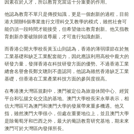
因素在於人才，所以教育充當這十分重要的作用。
他認為教育不單只是傳授知識，更是一個創新的過程，目前
港大開辦6個專業進行文理科交叉教學的模式，雖然社會可
能仍須一段時間才能接受，但希望做出教育創新。他又指教
育創新亦要破除師道尊嚴，才可進行知識創新。
而香港公開大學校長黃玉山則認為，香港的薄弱環節在於無
工業基礎和缺乏工業配套能力，因此應該利用高校中龐大的
研發力量，發揮香港在科技研發方面的優勢。不過香港工業
總會名譽會長鄭文聰則不盡認同，他認為雖然香港缺乏工業
基礎，但香港在工業產業科技方面的參與度很高。
在粵港澳大灣區規劃中，澳門被定位為旅遊休閒中心、經貿
平台和弘揚文化交流的基地。澳門大學校長宋永華表示，相
信大灣區可為澳門和澳門大學的發展帶來重多機遇。他又
指，雖然澳門大學很小，但處在重要地位上，並且澳門大學
是除葡萄牙和巴西之外，最大的葡語教育研究基地，期未來
澳門可於大灣區內發揮所長。