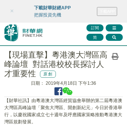
財華智庫網
FINTV
FINMETA
財華證券
媒體矩陣
下載財華財經APP
×
下載APP
智庫沙龍
聯絡我們
把握投資先機
訂閱
简
【現場直擊】粵港澳大灣區高
峰論壇 對話港校校長探討人
才重要性
原創
日期：
2019年4月18日 下午1:36
【財華社訊】由粵港澳大灣區經貿協會舉辦的第二屆粵港澳
大灣區高峰論壇「聚焦大灣區、開創新紀元」今日於香港舉
行，以慶祝國家成立七十週年及呼應國家策略推動粵港澳大
灣區規劃發展。