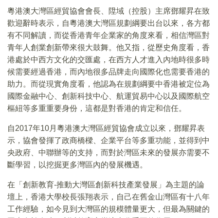
粵港澳大灣區經貿協會會長、陞域（控股）主席鄧耀昇在致
歡迎辭時表示，自粵港澳大灣區規劃綱要出台以來，各方都
有不同解讀，而從香港青年企業家的角度來看，相信灣區對
青年人創業創新帶來很大鼓舞。他又指，從歷史角度看，香
港處於中西方文化的交匯處，在西方人才進入內地時很多時
候需要經過香港，而內地很多品牌走向國際化也需要香港的
助力。而從現實角度看，他認為在規劃綱要中香港被定位為
國際金融中心、創新科技中心、航運貿易中心以及國際航空
樞紐等多重重要身份，這都是對香港的肯定和信任。
自2017年10月粵港澳大灣區經貿協會成立以來，鄧耀昇表
示，協會發揮了政商橋樑、企業平台等多重功能，並得到中
央政府、中聯辦等的支持，而對於灣區未來的發展亦需要不
斷學習，以挖掘更多灣區內的發展機遇。
在「創新教育-推動大灣區創新科技產業發展」為主題的論
壇上，香港大學校長張翔表示，自己在舊金山灣區有十八年
工作經驗，如今見到大灣區的規模體量更大，但最為關鍵的