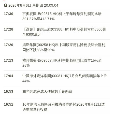
2026年8月6日 星期四 20:09:04
17:36
百奧賽圖-B(02315.HK)料上半年歸母淨利潤同比增
391.87%至412.71%
17:28
【盈警】創想三維(03388.HK)料中期盈转亏約5300萬
至6300萬元
17:20
湯臣集團(00258.HK)料中期股東應佔除稅後綜合溢利
同比下跌85%至90%
17:13
禮邦醫藥-B(09637.HK)料中期虧損同比收窄15%至
25%
17:04
中國海外宏洋集團(00081.HK)7月合約銷售額按年上升
44%
16:53
和光智成完成天使輪數千萬融資
16:51
10年期港元特區政府機構債券將於2026年8月12日透
過重開進行投標