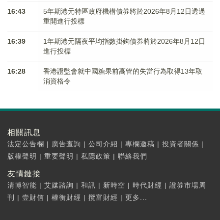
16:43
5年期港元特區政府機構債券將於2026年8月12日透過
重開進行投標
16:39
1年期港元隔夜平均指數掛鉤債券將於2026年8月12日
進行投標
16:28
香港證監會就中國糖果前高管的失當行為取得13年取
消資格令
相關訊息
法定公告欄
|
廣告查詢
|
公司介紹
|
專欄邀稿
|
投資者關係
|
版權聲明
|
重要聲明
|
私隱政策
|
聯絡我們
友情鏈接
清博智能
|
艾媒諮詢
|
和訊
|
新時空
|
時代財經
|
證券市場周
刊
|
壹財信
|
權衡財經
|
攬富財經
|
更多...