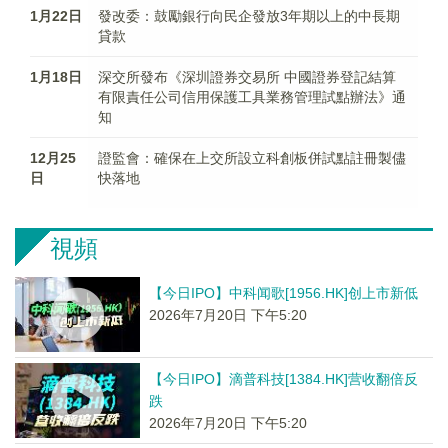
1月22日
發改委：鼓勵銀行向民企發放3年期以上的中長期
貸款
1月18日
深交所發布《深圳證券交易所 中國證券登記結算
有限責任公司信用保護工具業務管理試點辦法》通
知
12月25
證監會：確保在上交所設立科創板併試點註冊製儘
日
快落地
視頻
【今日IPO】中科闻歌[1956.HK]创上市新低
2026年7月20日 下午5:20
【今日IPO】滴普科技[1384.HK]营收翻倍反
跌
2026年7月20日 下午5:20