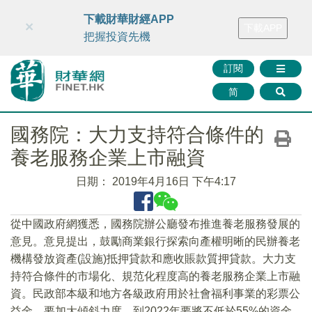
財華智庫網
FINTV
FINMETA
財華證券
媒體矩陣
下載財華財經APP
×
下載APP
智庫沙龍
聯絡我們
把握投資先機
訂閱
简
國務院：大力支持符合條件的
養老服務企業上市融資
日期：
2019年4月16日 下午4:17
從中國政府網獲悉，國務院辦公廳發布推進養老服務發展的
意見。意見提出，鼓勵商業銀行探索向產權明晰的民辦養老
機構發放資產(設施)抵押貸款和應收賬款質押貸款。大力支
持符合條件的市場化、規范化程度高的養老服務企業上市融
資。民政部本級和地方各級政府用於社會福利事業的彩票公
益金，要加大傾斜力度，到2022年要將不低於55%的資金