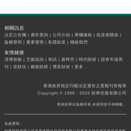
相關訊息
法定公告欄
|
廣告查詢
|
公司介紹
|
專欄邀稿
|
投資者關係
|
版權聲明
|
重要聲明
|
私隱政策
|
聯絡我們
友情鏈接
清博智能
|
艾媒諮詢
|
和訊
|
新時空
|
時代財經
|
證券市場周
刊
|
壹財信
|
權衡財經
|
攬富財經
|
更多...
香港政府指定刊載法定通告之憲報刊登報章
Copyright © 1998 - 2026 財華控股有限公司
香港財華社版權所有,未經同意不得轉載。
免責聲明：