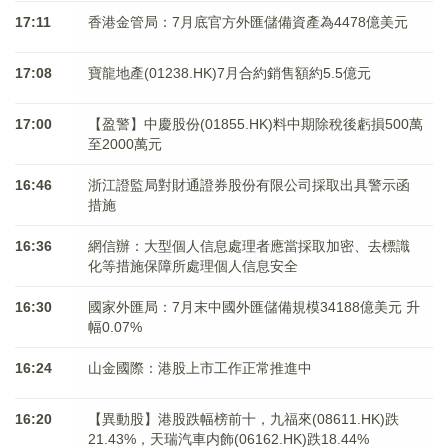
17:11
香港金管局：7月底官方外匯儲備資產為4478億美元
17:08
寶龍地產(01238.HK)7月合約銷售額約5.5億元
17:00
【盈警】中慶股份(01855.HK)料中期除稅後虧損500萬
至2000萬元
16:46
浙江證監局對財通證券股份有限公司採取出具警示函
措施
16:36
網信辦：大型個人信息處理者應當採取加密、去標識
化等措施保障所處理個人信息安全
16:30
國家外匯局：7月末中國外匯儲備規模34188億美元 升
幅0.07%
16:24
山金國際：港股上市工作正常推進中
16:20
【異動股】港股跌幅榜前十，九福來(08611.HK)跌
21.43%，天瑞汽車内飾(06162.HK)跌18.44%