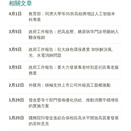
相關文章
4月1日
教育部：同濟大學等35所高校將增設人工智能本
科專業
3月5日
政府工作報告：把高血壓、糖尿病等門診用藥納入
醫保報銷
3月5日
政府工作報告：壯大綠色環保產業 加快解決風、
光、水電消納問題
3月5日
政府工作報告：要大力發展養老特別是社區養老服
務業
2月12日
外匯局：積極支持上市公司外籍員工股權激勵
1月29日
發改委等十部門發佈優化供給、推動消費平穩增長
的實施方案
1月25日
國務院印發促進綜合保稅區高水平開放高質量發展
的若幹意見