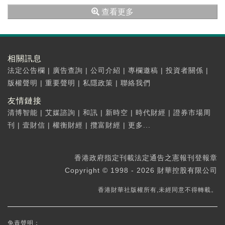
政部統籌各項資金渠道，支持城市更新重點任
查看更多
務。比如，...
相關訊息
法定公告欄
|
廣告查詢
|
公司介紹
|
專欄邀稿
|
投資者關係
|
版權聲明
|
重要聲明
|
私隱政策
|
聯絡我們
友情鏈接
清博智能
|
艾媒諮詢
|
和訊
|
新時空
|
時代財經
|
證券市場周
刊
|
壹財信
|
權衡財經
|
攬富財經
|
更多...
香港政府指定刊載法定通告之憲報刊登報章
Copyright © 1998 - 2026 財華控股有限公司
香港財華社版權所有,未經同意不得轉載。
免責聲明：