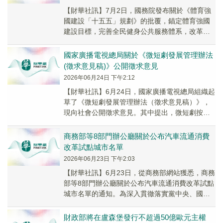
【財華社訊】7月2日，國務院發布關於《體育強
國建設「十五五」規劃》的批覆，錨定體育強國
建設目標，完善全民健身公共服務體系，改革完
善競技體育管理體制和運行機製，加強青少年體
育工作，...
國家廣播電視總局關於《微短劇發展管理辦法
(徵求意見稿)》公開徵求意見
2026年06月24日 下午2:12
【財華社訊】6月24日，國家廣播電視總局組織起
草了《微短劇發展管理辦法（徵求意見稿）》，
現向社會公開徵求意見。其中提出，微短劇按照
投資額度、題材等分為一類微短劇、二類微短劇
和三類...
商務部等8部門辦公廳關於公布汽車流通消費
改革試點城市名單
2026年06月23日 下午2:03
【財華社訊】6月23日，從商務部網站獲悉，商務
部等8部門辦公廳關於公布汽車流通消費改革試點
城市名單的通知。為深入貫徹落實黨中央、國務
院決策部署，加快清理汽車流通消費不合理限
制，全...
財政部將在盧森堡發行不超過50億歐元主權