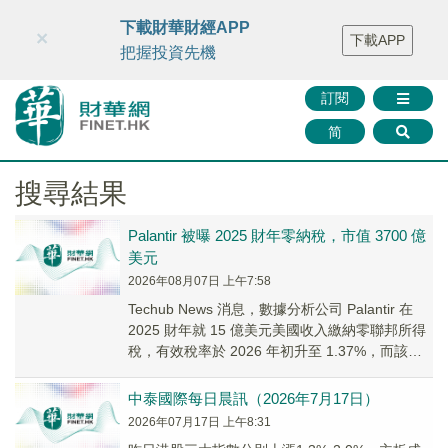
財華智庫網
FINTV
FINMETA
財華證券
媒體矩陣
下載財華財經APP
×
下載APP
智庫沙龍
聯絡我們
把握投資先機
訂閱
简
搜尋結果
Palantir 被曝 2025 財年零納稅，市值 3700 億
美元
2026年08月07日 上午7:58
Techub News 消息，數據分析公司 Palantir 在
2025 財年就 15 億美元美國收入繳納零聯邦所得
稅，有效稅率於 2026 年初升至 1.37%，而該公
司市值...
中泰國際每日晨訊（2026年7月17日）
2026年07月17日 上午8:31