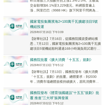
昨日港股三大指數分別上漲1.3%-2.0%。主板成
交金額增加6.1%至3,229億元。科網股普遍上
漲，阿里巴巴（9988 HK）旗下阿里千問將為蘋
果國行版Apple智能用戶提供服...
國家電投集團濱海2×100萬千瓦擴建項目5號
機組投運
2026年07月16日 下午3:09
【財華社訊】7月16日，從國務院國資委網站獲
悉，7月12日，國家電投集團濱海2×100萬千瓦擴
建項目5號機組順利通過168小時滿負荷試運行，
設備運行穩定，各項指標優異，標誌著該項...
國務院批覆《擴大消費「十五五」規劃》
2026年07月13日 下午5:12
【財華社訊】7月13日，國務院發布《擴大消費
「十五五」規劃》的批覆。總體要求：到2030
年，消費市場總體規模持續擴大，居民消費率明
顯提高，全社會商品和服務消費較快增長，社會
消費品...
國務院發布《體育強國建設"十五五"規劃》批
覆 推進"三大球"振興發展
2026年07月02日 下午5:12