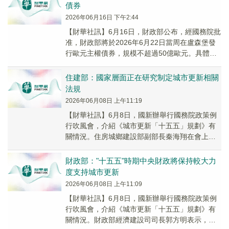
債券
2026年06月16日 下午2:44
【財華社訊】6月16日，財政部公布，經國務院批
准，財政部將於2026年6月22日當周在盧森堡發
行歐元主權債券，規模不超過50億歐元。具體發
行安排將於發行前另行公布。
住建部：國家層面正在研究制定城市更新相關
法規
2026年06月08日 上午11:19
【財華社訊】6月8日，國新辦舉行國務院政策例
行吹風會，介紹《城市更新「十五五」規劃》有
關情況。住房城鄉建設部副部長秦海翔在會上表
示，國家層面正在研究制定城市更新相關法規，
我們支持...
財政部："十五五"時期中央財政將保持較大力
度支持城市更新
2026年06月08日 上午11:09
【財華社訊】6月8日，國新辦舉行國務院政策例
行吹風會，介紹《城市更新「十五五」規劃》有
關情況。財政部經濟建設司司長郭方明表示，財