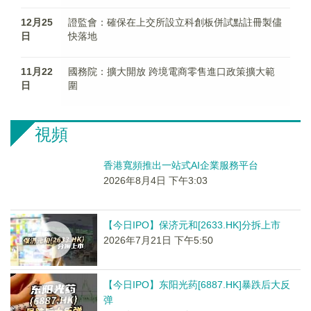
12月25
證監會：確保在上交所設立科創板併試點註冊製儘
日
快落地
11月22
國務院：擴大開放 跨境電商零售進口政策擴大範
日
圍
視頻
香港寬頻推出一站式AI企業服務平台
2026年8月4日 下午3:03
【今日IPO】保济元和[2633.HK]分拆上市
2026年7月21日 下午5:50
【今日IPO】东阳光药[6887.HK]暴跌后大反
弹