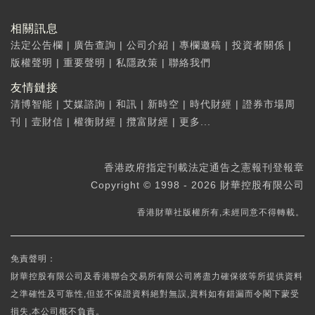
相關訊息
法定公告欄
|
廣告查詢
|
公司介紹
|
專欄邀稿
|
投資者關係
|
版權聲明
|
重要聲明
|
私隱政策
|
聯絡我們
友情鏈接
清博智能
|
艾媒諮詢
|
和訊
|
新時空
|
時代財經
|
證券市場周
刊
|
壹財信
|
權衡財經
|
攬富財經
|
更多...
香港政府指定刊載法定通告之憲報刊登報章
Copyright © 1998 - 2026 財華控股有限公司
香港財華社版權所有,未經同意不得轉載。
免責聲明：
財華控股有限公司及香港聯合交易所有限公司將盡力確保彼等所提供資料
之準確性及可靠性,但並不保證資料絕對無誤,資料如有錯漏而令閣下蒙受
損失,本公司概不負責。