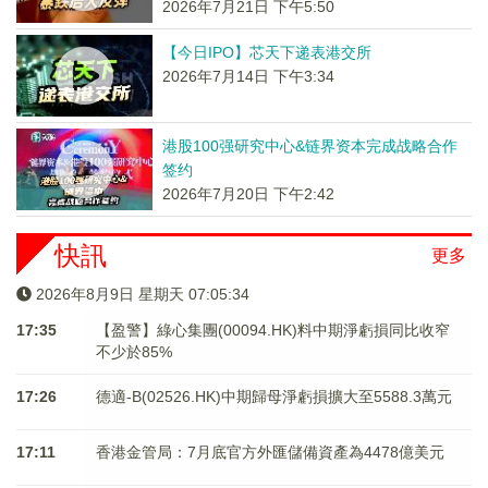
2026年7月21日 下午5:50
【今日IPO】芯天下递表港交所
2026年7月14日 下午3:34
港股100强研究中心&链界资本完成战略合作
签约
2026年7月20日 下午2:42
快訊
更多
2026年8月9日 星期天 07:05:35
17:35
【盈警】綠心集團(00094.HK)料中期淨虧損同比收窄
不少於85%
17:26
德適-B(02526.HK)中期歸母淨虧損擴大至5588.3萬元
17:11
香港金管局：7月底官方外匯儲備資產為4478億美元