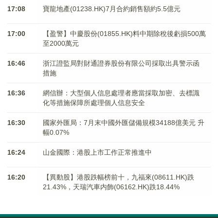
17:08
寶龍地產(01238.HK)7月合約銷售額約5.5億元
17:00
【盈警】中慶股份(01855.HK)料中期除稅後虧損500萬
至2000萬元
16:46
浙江證監局對財通證券股份有限公司採取出具警示函
措施
16:36
網信辦：大型個人信息處理者應當採取加密、去標識
化等措施保障所處理個人信息安全
16:30
國家外匯局：7月末中國外匯儲備規模34188億美元 升
幅0.07%
16:24
山金國際：港股上市工作正常推進中
16:20
【異動股】港股跌幅榜前十，九福來(08611.HK)跌
21.43%，天瑞汽車内飾(06162.HK)跌18.44%