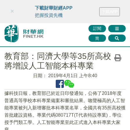
財華智庫網
FINTV
FINMETA
財華證券
媒體矩陣
下載財華財經APP
×
下載APP
智庫沙龍
聯絡我們
把握投資先機
訂閱
简
教育部：同濟大學等35所高校
將增設人工智能本科專業
日期：
2019年4月1日 上午8:40
據科技日報，教育部已於近日印發通知，公佈了2018年度
普通高等學校本科專業備案和審批結果。唿聲極高的人工智
能專業被列入新增審批本科專業名單，全國共有35所高校獲
首批建設資格。專業代碼080717T(T代表特設專業)，學位
授予門類工學。人工智能專業至此正式進入本科專業大家
庭。