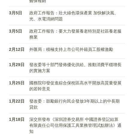
醫保報銷
3月5日
政府工作報告：壯大綠色環保產業 加快解決風、
光、水電消納問題
3月5日
政府工作報告：要大力發展養老特別是社區養老服
務業
2月12日
外匯局：積極支持上市公司外籍員工股權激勵
1月29日
發改委等十部門發佈優化供給、推動消費平穩增長
的實施方案
1月25日
國務院印發促進綜合保稅區高水平開放高質量發展
的若幹意見
1月22日
發改委：鼓勵銀行向民企發放3年期以上的中長期
貸款
1月18日
深交所發布《深圳證券交易所 中國證券登記結算
有限責任公司信用保護工具業務管理試點辦法》通
知