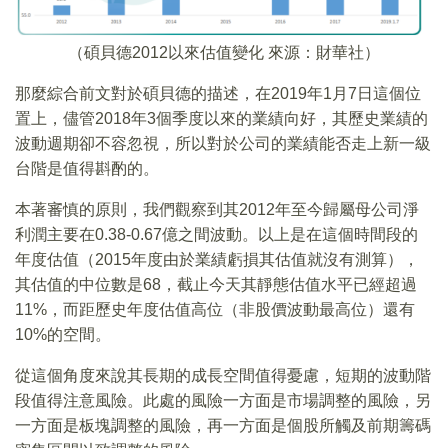
（碩貝德2012以來估值變化 來源：財華社）
那麼綜合前文對於碩貝德的描述，在2019年1月7日這個位
置上，儘管2018年3個季度以來的業績向好，其歷史業績的
波動週期卻不容忽視，所以對於公司的業績能否走上新一級
台階是值得斟酌的。
本著審慎的原則，我們觀察到其2012年至今歸屬母公司淨
利潤主要在0.38-0.67億之間波動。以上是在這個時間段的
年度估值（2015年度由於業績虧損其估值就沒有測算），
其估值的中位數是68，截止今天其靜態估值水平已經超過
11%，而距歷史年度估值高位（非股價波動最高位）還有
10%的空間。
從這個角度來說其長期的成長空間值得憂慮，短期的波動階
段值得注意風險。此處的風險一方面是市場調整的風險，另
一方面是板塊調整的風險，再一方面是個股所觸及前期籌碼