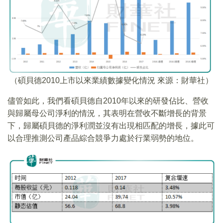
（碩貝德2010上市以來業績數據變化情況 來源：財華社）
儘管如此，我們看碩貝德自2010年以來的研發佔比、營收
與歸屬母公司淨利的情況，其表明在營收不斷增長的背景
下，歸屬碩貝德的淨利潤並沒有出現相匹配的增長，據此可
以合理推測公司產品綜合競爭力處於行業弱勢的地位。