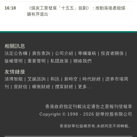
16:18
《煤炭工業發展「十五五」規劃》：推動落後產能煤
礦有序退出
相關訊息
法定公告欄
|
廣告查詢
|
公司介紹
|
專欄邀稿
|
投資者關係
|
版權聲明
|
重要聲明
|
私隱政策
|
聯絡我們
友情鏈接
清博智能
|
艾媒諮詢
|
和訊
|
新時空
|
時代財經
|
證券市場周
刊
|
壹財信
|
權衡財經
|
攬富財經
|
更多...
香港政府指定刊載法定通告之憲報刊登報章
Copyright © 1998 - 2026 財華控股有限公司
香港財華社版權所有,未經同意不得轉載。