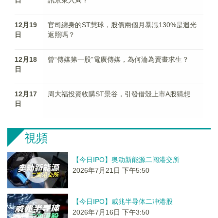
12月19
官司纏身的ST慧球，股價兩個月暴漲130%是迴光
日
返照嗎？
12月18
曾“傳媒第一股”電廣傳媒，為何淪為賣畫求生？
日
12月17
周大福投資收購ST景谷，引發借殼上市A股猜想
日
視頻
【今日IPO】奥动新能源二闯港交所
2026年7月21日 下午5:50
【今日IPO】威兆半导体二冲港股
2026年7月16日 下午3:50