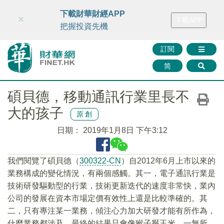
財華智庫網
FINTV
FINMETA
財華證券
媒體矩陣
下載財華財經APP
×
下載APP
智庫沙龍
聯絡我們
把握投資先機
訂閱
简
碩貝德，移動通訊行業里長不
大的孩子
原創
日期：
2019年1月8日 下午3:12
我們閱覽了碩貝德（
300322-CN
）自2012年6月上市以來的
業務構成的變化情況，有兩個感觸。其一，電子通訊行業是
技術研發驅動型的行業，技術更新迭代的速度非常快，業內
公司的發展在資本市場定價有效性上還是比較準確的。其
二，只有專注某一業務，傾注心力加大研發才能有所作為，
什麼業務都涉及，最終的結果只會像猴子掰玉米，一無所