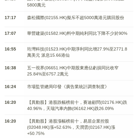
5800萬元
17:17
森松國際(02155.HK)擬斥不超5000萬港元購回股份
17:07
華營建築(01582.HK)料中期純利同比下降不少於90%
16:55
珩灣科技(01523.HK)中期淨利同比增27.9%至2771.8
萬美元 派息15.66港仙
16:38
五一視界(06651.HK)中期股東應佔虧損同比收窄
25.84%至6757.2萬元
16:24
市場監管總局印發《廣告業統計調查制度》
16:20
【異動股】港股跌幅榜前十，賽迪顧問(02176.HK)跌
40.96%，天瑞汽車内飾(06162.HK)跌26.09%
16:20
【異動股】港股漲幅榜前十，易居企業控股
(02048.HK)漲+52.63%，天潤雲(02167.HK)漲
+50.75%