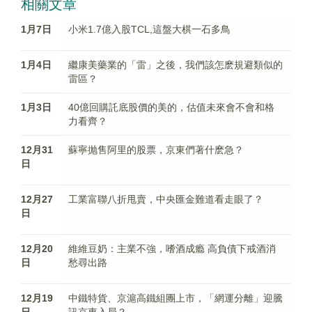
相關文章
1月7日
小米1.7億入股TCL,這盤大棋一石多鳥
1月4日
繼康美藥業的「雷」之後，我們該怎麽規避類似的
雷區？
1月3日
40億回購託底股價的美的，估值未來會不會和格
力看齊？
12月31
蘇寧抛售阿里的股票，京東們著什麽急？
日
12月27
工業富聯八折甩賣，中央匯金難道看走眼了？
日
12月20
維維豆奶：主業不強，嗜酒成瘾 高負債下戒酒消
日
愁尋出路
12月19
中鐵特貨、京滬高鐵組團上市，「網運分離」迎騰
日
訊京東入局？