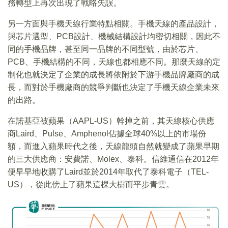
務轉型上再次出現了戰略失誤。
另一方面與手機天線行業特點相關。手機天線的產品設計，
與芯片選型、PCB設計、機械結構設計均密切相關，因此不
同的手機品牌，甚至同一品牌的不同型號，由於芯片、
PCB、手機結構的不同，天線也都相應不同。那麼天線的定
制化也就決定了企業的成長將依附於下游手機品牌廠商的成
長，而對於手機廠商的競爭判斷也決定了手機天線企業未來
的出路。
在諾基亞被蘋果（AAPL-US）幹掉之前，其天線核心供應
商Laird、Pulse、Amphenol佔據全球40%以上的市場份
額，而進入蘋果時代之後，天線龍頭自然就變成了蘋果早期
的三大供應商：安費諾、Molex、泰科。信維通信在2012年
便早早地收購了Laird並於2014年取代了泰科電子（TEL-
US），從此傍上了蘋果這棵大樹而平步青雲。