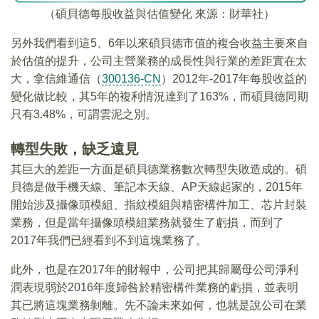
（碩貝德每股收益與估值變化 來源：財華社）
另外我們看到這5、6年以來碩貝德市值的複合收益主要來自
於估值的提升，公司主營業務的成長性與行業的差距實在太
大，拿信維通信（
300136-CN
）2012年-2017年每股收益的
變化做比較，其5年的複利情況達到了163%，而碩貝德同期
只有3.48%，可謂雲泥之別。
轉型失敗，缺乏遠見
其巨大的差距一方面是碩貝德業務數次轉型失敗造成的。碩
貝德是做手機天線、筆記本天線、AP天線起家的，2015年
開始涉及攝像頭模組、指紋模組與精密構件加工、芯片封裝
業務，但是當年攝像頭模組業務就發生了虧損，而到了
2017年我們已經看到不到這塊業務了。
此外，也是在2017年的財報中，公司把其歸屬母公司淨利
潤表現弱於2016年度歸咎於精密構件業務的虧損，並表明
其已將這塊業務剝離。先不論未來如何，也就是說公司在業