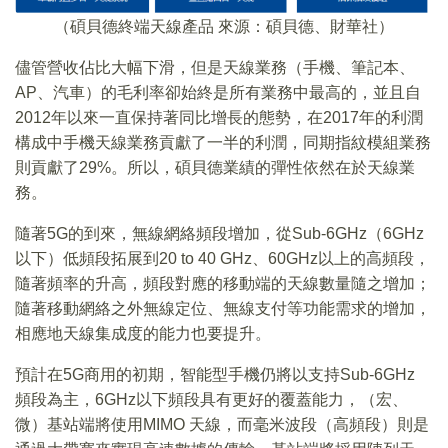
（碩貝德終端天線產品 來源：碩貝德、財華社）
儘管營收佔比大幅下滑，但是天線業務（手機、筆記本、
AP、汽車）的毛利率卻始終是所有業務中最高的，並且自
2012年以來一直保持著同比增長的態勢，在2017年的利潤
構成中手機天線業務貢獻了一半的利潤，同期指紋模組業務
則貢獻了29%。所以，碩貝德業績的彈性依然在於天線業
務。
隨著5G的到來，無線網絡頻段增加，從Sub-6GHz（6GHz
以下）低頻段拓展到20 to 40 GHz、60GHz以上的高頻段，
隨著頻率的升高，頻段對應的移動端的天線數量隨之增加；
隨著移動網絡之外無線定位、無線支付等功能需求的增加，
相應地天線集成度的能力也要提升。
預計在5G商用的初期，智能型手機仍將以支持Sub-6GHz
頻段為主，6GHz以下頻段具有更好的覆蓋能力，（宏、
微）基站端將使用MIMO 天線，而毫米波段（高頻段）則是