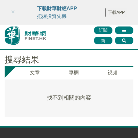
財華智庫網
FINTV
FINMETA
財華證券
媒體矩陣
下載財華財經APP
×
下載APP
智庫沙龍
聯絡我們
把握投資先機
訂閱
简
搜尋結果
文章
專欄
視頻
找不到相關的內容