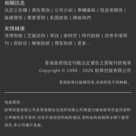
相關訊息
法定公告欄
|
廣告查詢
|
公司介紹
|
專欄邀稿
|
投資者關係
|
版權聲明
|
重要聲明
|
私隱政策
|
聯絡我們
友情鏈接
清博智能
|
艾媒諮詢
|
和訊
|
新時空
|
時代財經
|
證券市場周
刊
|
壹財信
|
權衡財經
|
攬富財經
|
更多...
香港政府指定刊載法定通告之憲報刊登報章
Copyright © 1998 - 2026 財華控股有限公司
香港財華社版權所有,未經同意不得轉載。
免責聲明：
財華控股有限公司及香港聯合交易所有限公司將盡力確保彼等所提供資料
之準確性及可靠性,但並不保證資料絕對無誤,資料如有錯漏而令閣下蒙受
損失,本公司概不負責。