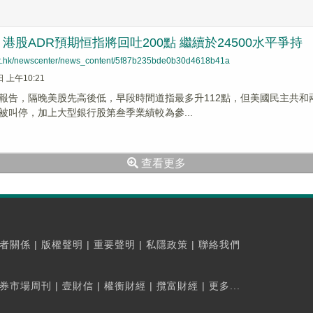
港股ADR預期恒指將回吐200點 繼續於24500水平爭持
net.hk/newscenter/news_content/5f87b235bde0b30d4618b41a
日 上午10:21
報告，隔晚美股先高後低，早段時間道指最多升112點，但美國民主共
被叫停，加上大型銀行股第叁季業績較為參...
查看更多
者關係
|
版權聲明
|
重要聲明
|
私隱政策
|
聯絡我們
券市場周刊
|
壹財信
|
權衡財經
|
攬富財經
|
更多...