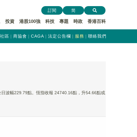
訂閱
简
遞
投資
港股100強
科技
專題
時政
香港百科
社區
商協會
CAGA
法定公告欄
服務
聯絡我們
229.79點。恆指收報 24740.16點，升54.66點或