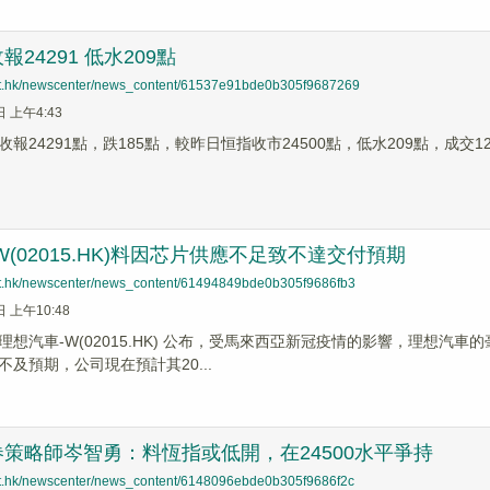
24291 低水209點
net.hk/newscenter/news_content/61537e91bde0b305f9687269
日 上午4:43
報24291點，跌185點，較昨日恒指收市24500點，低水209點，成交12
W(02015.HK)料因芯片供應不足致不達交付預期
net.hk/newscenter/news_content/61494849bde0b305f9686fb3
日 上午10:48
理想汽車-W(02015.HK) 公布，受馬來西亞新冠疫情的影響，理想
及預期，公司現在預計其20...
策略師岑智勇：料恆指或低開，在24500水平爭持
net.hk/newscenter/news_content/6148096ebde0b305f9686f2c