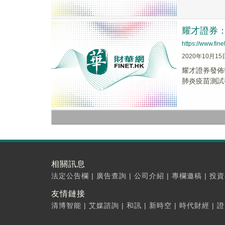
耀才證券：
https://www.fi
2020年10月15
耀才證券發佈
肺炎疫苗測試
相關訊息
法定公告欄
|
廣告查詢
|
公司介紹
|
專欄邀稿
|
投資
友情鏈接
清博智能
|
艾媒諮詢
|
和訊
|
新時空
|
時代財經
|
證