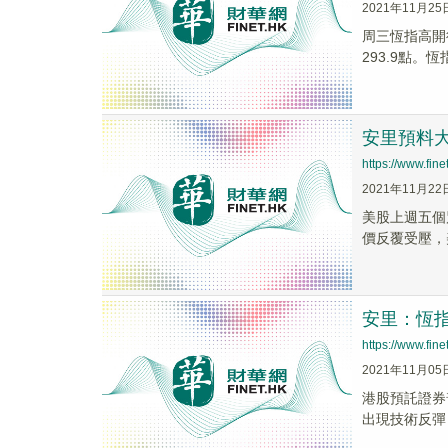
2021年11月25
周三恆指高開
293.9點。恆指
安里預料大
https://www.fi
2021年11月22
美股上週五個
價反覆受壓，美
安里：恆指
https://www.fi
2021年11月05
港股預託證券
出現技術反彈，