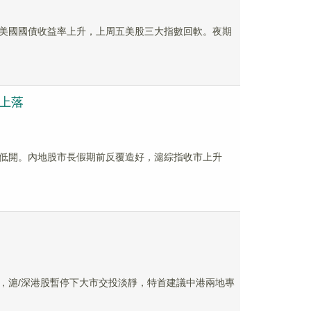
美國國債收益率上升，上周五美股三大指數回軟。夜期
平上落
低開。內地股市長假期前反覆造好，滬綜指收市上升
，滬/深港股暫停下大市交投淡靜，特首建議中港兩地專