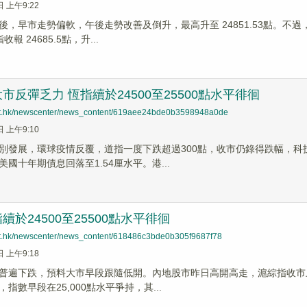
日 上午9:22
後，早市走勢偏軟，午後走勢改善及倒升，最高升至 24851.53點。不
收報 24685.5點，升...
市反彈乏力 恆指續於24500至25500點水平徘徊
net.hk/newscenter/news_content/619aee24bde0b3598948a0de
日 上午9:10
別發展，環球疫情反覆，道指一度下跌超過300點，收市仍錄得跌幅，
國十年期債息回落至1.54厘水平。港...
續於24500至25500點水平徘徊
net.hk/newscenter/news_content/618486c3bde0b305f9687f78
日 上午9:18
普遍下跌，預料大市早段跟隨低開。內地股市昨日高開高走，滬綜指收市上
指數早段在25,000點水平爭持，其...