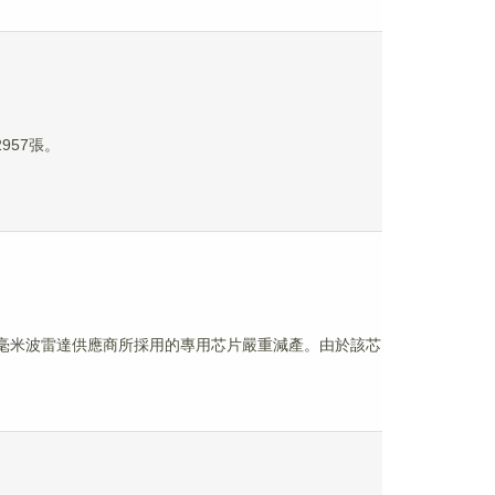
957張。
汽車的毫米波雷達供應商所採用的專用芯片嚴重減產。由於該芯