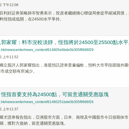
日 下午12:08
百利好証券策略師岑智勇表示，投資者繼續擔心聯儲局會提早縮減買債，
料恆指或低開，在24500水平爭持。
郭家耀：料市況較淡靜，恆指將於24500至25500點水
net.hk/newscenter/news_content/614805e6bde0b305f9686f29
日 上午11:52
獨立股評人郭家耀指出，港股預託證券普遍偏軟，預料大市早段跟隨外圍
深兩市成交額有所減少。
恆指首要支持為24500點，可留意通關受惠版塊
net.hk/newscenter/news_content/61480251bde0b305f9686f26
日 上午11:37
耀才證券報告指出，亞洲股市方面，日本、南韓及中國股市今日假期休市
關，獲對方接納，留意通關受惠版塊。