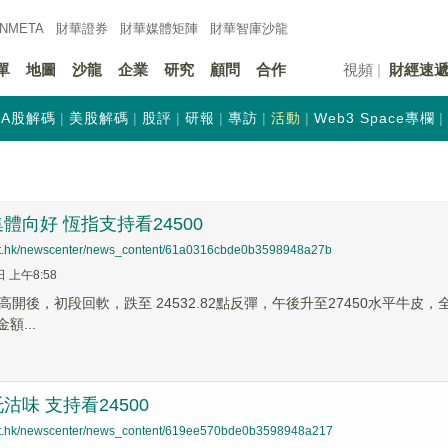
INMETA
財華證券
財華
媒體矩陣
財華
智庫沙龍
單
地圖
沙龍
企業
研究
顧問
合作
視頻
財經速
A股解碼
美股解碼
股評
研報
專訪
活動
Web3 Space專欄
體向好 恆指支持看24500
net.hk/newscenter/news_content/61a0316cbde0b3598948a27b
日 上午8:58
開後，初段回軟，跌至 24532.82點反彈，午後升至27450水平牛皮，全日波幅
額...
沽味 支持看24500
net.hk/newscenter/news_content/619ee570bde0b3598948a217