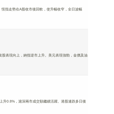
過，恆指走勢在A股收市後回軟，使升幅收窄，全日波幅
科技股表現向上，納指逆市上升。美元表現強勁，金價及油
升0.8%，滬深兩市成交額繼續活躍。港股連跌多日後