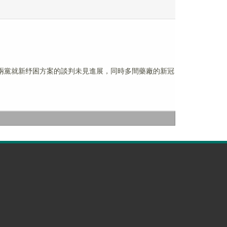
和兩黨就新纾困方案的談判未見進展，同時多間藥廠的新冠