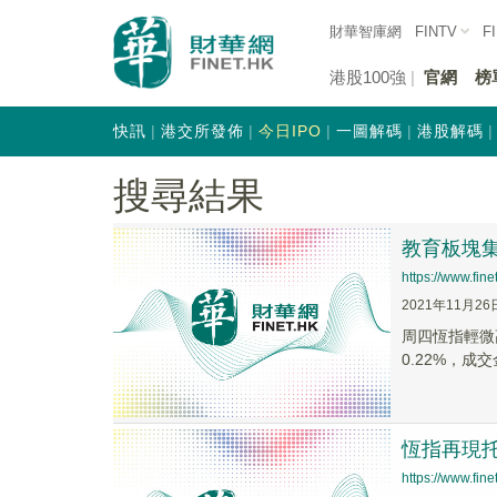
財華智庫網
FINTV
F
港股100強
官網
榜
快訊
港交所發佈
今日IPO
一圖解碼
港股解碼
搜尋結果
教育板塊集
https://www.fi
2021年11月26
周四恆指輕微高
0.22%，成交金
恆指再現托
https://www.fi