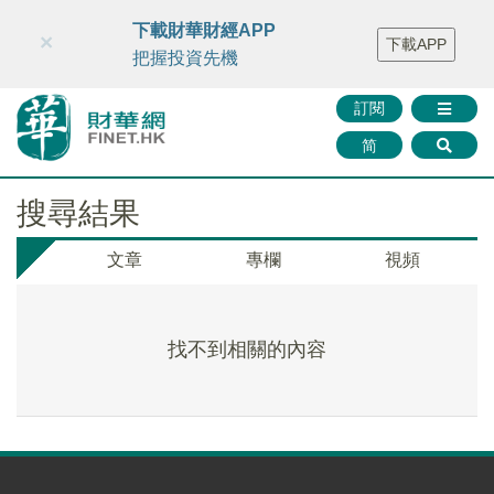
財華智庫網
FINTV
FINMETA
財華證券
媒體矩陣
下載財華財經APP
×
下載APP
智庫沙龍
聯絡我們
把握投資先機
訂閱
简
搜尋結果
文章
專欄
視頻
找不到相關的內容