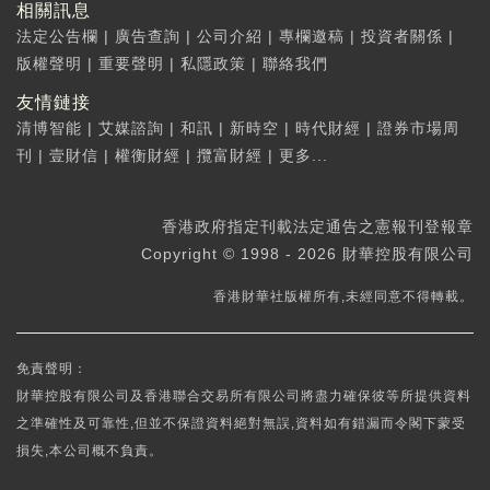
相關訊息
法定公告欄
|
廣告查詢
|
公司介紹
|
專欄邀稿
|
投資者關係
|
版權聲明
|
重要聲明
|
私隱政策
|
聯絡我們
友情鏈接
清博智能
|
艾媒諮詢
|
和訊
|
新時空
|
時代財經
|
證券市場周
刊
|
壹財信
|
權衡財經
|
攬富財經
|
更多...
香港政府指定刊載法定通告之憲報刊登報章
Copyright © 1998 - 2026 財華控股有限公司
香港財華社版權所有,未經同意不得轉載。
免責聲明：
財華控股有限公司及香港聯合交易所有限公司將盡力確保彼等所提供資料
之準確性及可靠性,但並不保證資料絕對無誤,資料如有錯漏而令閣下蒙受
損失,本公司概不負責。