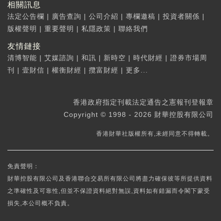
相關訊息
法定公告欄
|
廣告查詢
|
公司介紹
|
專欄邀稿
|
投資者關係
|
版權聲明
|
重要聲明
|
私隱政策
|
聯絡我們
友情鏈接
清博智能
|
艾媒諮詢
|
和訊
|
新時空
|
時代財經
|
證券市場周
刊
|
壹財信
|
權衡財經
|
攬富財經
|
更多...
香港政府指定刊載法定通告之憲報刊登報章
Copyright © 1998 - 2026 財華控股有限公司
香港財華社版權所有,未經同意不得轉載。
免責聲明：
財華控股有限公司及香港聯合交易所有限公司將盡力確保彼等所提供資料
之準確性及可靠性,但並不保證資料絕對無誤,資料如有錯漏而令閣下蒙受
損失,本公司概不負責。