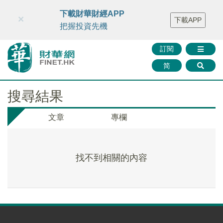
財華智庫網
FINTV
FINMETA
財華證券
媒體矩陣
下載財華財經APP
×
下載APP
智庫沙龍
聯絡我們
把握投資先機
訂閱
简
搜尋結果
文章
專欄
找不到相關的內容