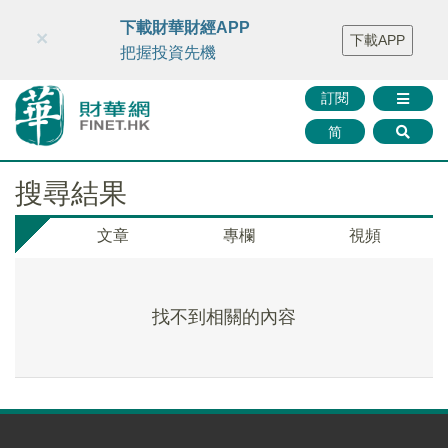
財華智庫網
FINTV
FINMETA
財華證券
媒體矩陣
下載財華財經APP
×
下載APP
智庫沙龍
聯絡我們
把握投資先機
訂閱
简
搜尋結果
文章
專欄
視頻
找不到相關的內容