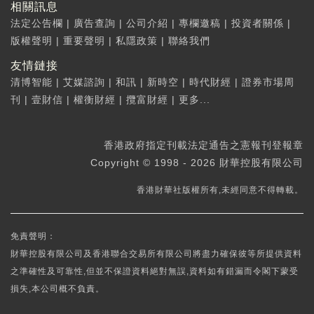
相關訊息
法定公告欄
|
廣告查詢
|
公司介紹
|
專欄邀稿
|
投資者關係
|
版權聲明
|
重要聲明
|
私隱政策
|
聯絡我們
友情鏈接
清博智能
|
艾媒諮詢
|
和訊
|
新時空
|
時代財經
|
證券市場周
刊
|
壹財信
|
權衡財經
|
攬富財經
|
更多...
香港政府指定刊載法定通告之憲報刊登報章
Copyright © 1998 - 2026 財華控股有限公司
香港財華社版權所有,未經同意不得轉載。
免責聲明：
財華控股有限公司及香港聯合交易所有限公司將盡力確保彼等所提供資料
之準確性及可靠性,但並不保證資料絕對無誤,資料如有錯漏而令閣下蒙受
損失,本公司概不負責。