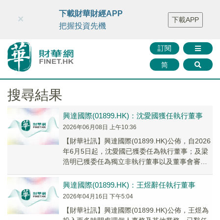
財華智庫網
FINTV
FINMETA
財華證券
媒體矩陣
下載財華財經APP
×
下載APP
智庫沙龍
聯絡我們
把握投資先機
訂閱
简
搜尋結果
興達國際(01899.HK)：沈愛國獲任執行董事
2026年06月08日 上午10:36
​【財華社訊】興達國際(01899.HK)公佈，自2026
年6月5日起，沈愛國已獲委任為執行董事；及梁
浩明已獲委任為獨立非執行董事以及董事會審核
委員會及提名委員會各自成員。
興達國際(01899.HK)：王煜辭任執行董事
2026年04月16日 下午5:04
​【財華社訊】興達國際(01899.HK)公佈，王煜為