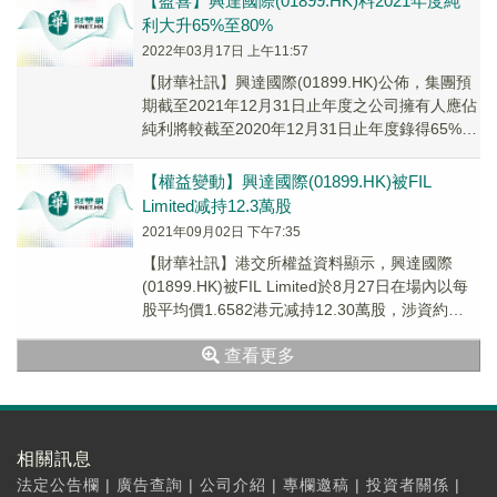
【盈喜】興達國際(01899.HK)料2021年度純
利大升65%至80%
2022年03月17日 上午11:57
【財華社訊】興達國際(01899.HK)公佈，集團預
期截至2021年12月31日止年度之公司擁有人應佔
純利將較截至2020年12月31日止年度錄得65%至
80%的升幅。董事會認為...
【權益變動】興達國際(01899.HK)被FIL
Limited减持12.3萬股
2021年09月02日 下午7:35
【財華社訊】港交所權益資料顯示，興達國際
(01899.HK)被FIL Limited於8月27日在場內以每
股平均價1.6582港元减持12.30萬股，涉資約
20.40萬港元。减持...
查看更多
相關訊息
法定公告欄
|
廣告查詢
|
公司介紹
|
專欄邀稿
|
投資者關係
|