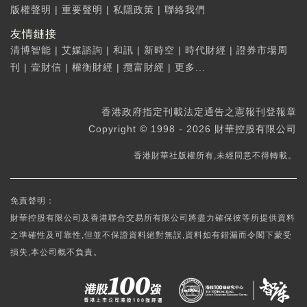
版權聲明
|
重要聲明
|
私隱政策
|
聯絡我們
友情鏈接
清博智能
|
艾媒諮詢
|
和訊
|
新時空
|
時代財經
|
證券市場周
刊
|
壹財信
|
權衡財經
|
攬富財經
|
更多...
香港政府指定刊載法定通告之憲報刊登報章
Copyright © 1998 - 2026 財華控股有限公司
香港財華社版權所有,未經同意不得轉載。
免責聲明：
財華控股有限公司及香港聯合交易所有限公司將盡力確保彼等所提供資料
之準確性及可靠性,但並不保證資料絕對無誤,資料如有錯漏而令閣下蒙受
損失,本公司概不負責。