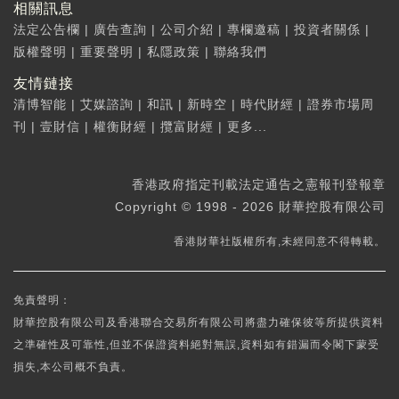
相關訊息
法定公告欄
|
廣告查詢
|
公司介紹
|
專欄邀稿
|
投資者關係
|
版權聲明
|
重要聲明
|
私隱政策
|
聯絡我們
友情鏈接
清博智能
|
艾媒諮詢
|
和訊
|
新時空
|
時代財經
|
證券市場周
刊
|
壹財信
|
權衡財經
|
攬富財經
|
更多...
香港政府指定刊載法定通告之憲報刊登報章
Copyright © 1998 - 2026 財華控股有限公司
香港財華社版權所有,未經同意不得轉載。
免責聲明：
財華控股有限公司及香港聯合交易所有限公司將盡力確保彼等所提供資料
之準確性及可靠性,但並不保證資料絕對無誤,資料如有錯漏而令閣下蒙受
損失,本公司概不負責。