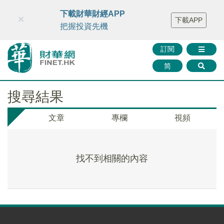
財華智庫網
FINTV
FINMETA
財華證券
媒體矩陣
下載財華財經APP
×
下載APP
智庫沙龍
聯絡我們
把握投資先機
訂閱
简
搜尋結果
文章
專欄
視頻
找不到相關的內容