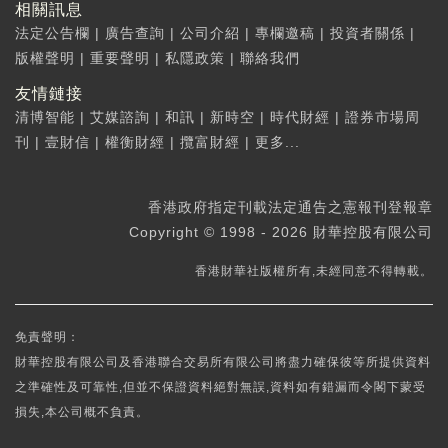
相關訊息
法定公告欄
|
廣告查詢
|
公司介紹
|
專欄邀稿
|
投資者關係
|
版權聲明
|
重要聲明
|
私隱政策
|
聯絡我們
友情鏈接
清博智能
|
艾媒諮詢
|
和訊
|
新時空
|
時代財經
|
證券市場周
刊
|
壹財信
|
權衡財經
|
攬富財經
|
更多...
香港政府指定刊載法定通告之憲報刊登報章
Copyright © 1998 - 2026 財華控股有限公司
香港財華社版權所有,未經同意不得轉載。
免責聲明：
財華控股有限公司及香港聯合交易所有限公司將盡力確保彼等所提供資料
之準確性及可靠性,但並不保證資料絕對無誤,資料如有錯漏而令閣下蒙受
損失,本公司概不負責。