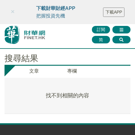
財華智庫網
FINTV
FINMETA
財華證券
媒體矩陣
下載財華財經APP
×
下載APP
智庫沙龍
聯絡我們
把握投資先機
訂閱
简
搜尋結果
文章
專欄
找不到相關的內容