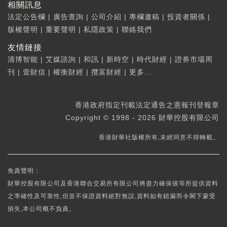
相關訊息
法定公告欄
|
廣告查詢
|
公司介紹
|
專欄邀稿
|
投資者關係
|
版權聲明
|
重要聲明
|
私隱政策
|
聯絡我們
友情鏈接
清博智能
|
艾媒諮詢
|
和訊
|
新時空
|
時代財經
|
證券市場周
刊
|
壹財信
|
權衡財經
|
攬富財經
|
更多...
香港政府指定刊載法定通告之憲報刊登報章
Copyright © 1998 - 2026 財華控股有限公司
香港財華社版權所有,未經同意不得轉載。
免責聲明：
財華控股有限公司及香港聯合交易所有限公司將盡力確保彼等所提供資料
之準確性及可靠性,但並不保證資料絕對無誤,資料如有錯漏而令閣下蒙受
損失,本公司概不負責。