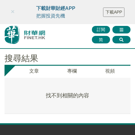
財華智庫網
FINTV
FINMETA
財華證券
媒體矩陣
下載財華財經APP
×
下載APP
智庫沙龍
聯絡我們
把握投資先機
訂閱
简
搜尋結果
文章
專欄
視頻
找不到相關的內容