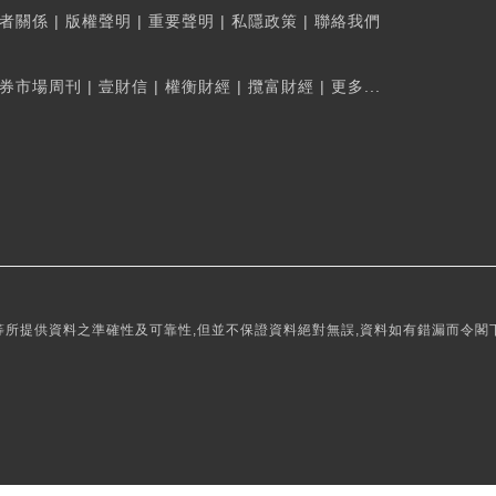
者關係
|
版權聲明
|
重要聲明
|
私隱政策
|
聯絡我們
券市場周刊
|
壹財信
|
權衡財經
|
攬富財經
|
更多...
所提供資料之準確性及可靠性,但並不保證資料絕對無誤,資料如有錯漏而令閣