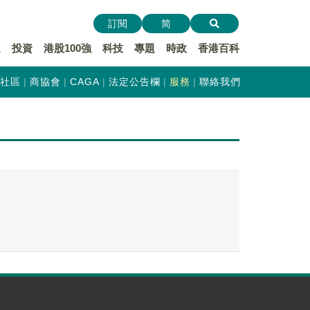
訂閱
简
遞
投資
港股100強
科技
專題
時政
香港百科
社區
商協會
CAGA
法定公告欄
服務
聯絡我們