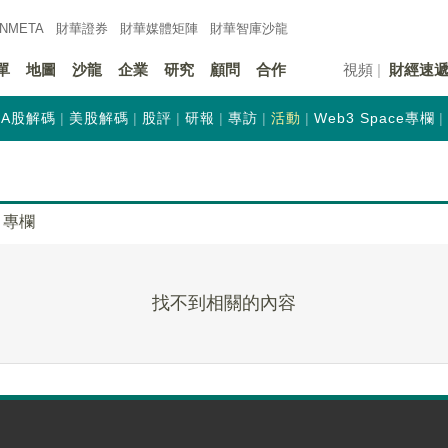
INMETA
財華證券
財華
媒體矩陣
財華
智庫沙龍
單
地圖
沙龍
企業
研究
顧問
合作
視頻
財經速
A股解碼
美股解碼
股評
研報
專訪
活動
Web3 Space專欄
專欄
找不到相關的內容