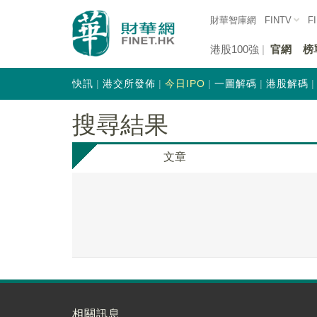
財華智庫網
FINTV
F
港股100強
官網
榜
快訊
港交所發佈
今日IPO
一圖解碼
港股解碼
搜尋結果
文章
相關訊息